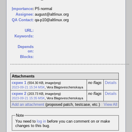
I
mportance
:
P5 normal
Assignee:
august@altlinux.org
QA Contact:
qa-p10@altlinux.org
URL:
Keywords:
Depends
on:
Blocks:
Attachments
скрин 1
no flags
Details
(554.30 KB, image/png)
2023-09-21 15:34 MSK
,
Vera Blagoveschenskaya
скрин 2
no flags
Details
(203.73 KB, image/png)
2023-09-21 15:35 MSK
,
Vera Blagoveschenskaya
Add an attachment
(proposed patch, testcase, etc.)
View All
Note
You need to
log in
before you can comment on or make
changes to this bug.