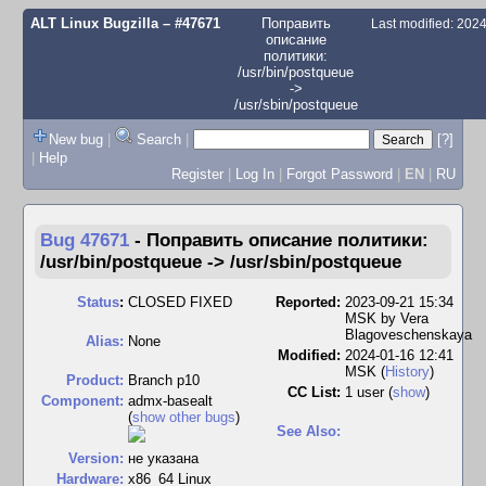
ALT Linux Bugzilla
– #47671
Поправить
Last modified: 202
описание
политики:
/usr/bin/postqueue
->
/usr/sbin/postqueue
New bug
|
Search
|
[?]
|
Help
Register
|
Log In
|
Forgot Password
|
EN
|
RU
Bug 47671
-
Поправить описание политики:
/usr/bin/postqueue -> /usr/sbin/postqueue
Status
:
CLOSED FIXED
Reported:
2023-09-21 15:34
MSK by
Vera
Blagoveschenskaya
Alias:
None
Modified:
2024-01-16 12:41
MSK (
History
)
Product:
Branch p10
CC List:
1 user
(
show
)
Component:
admx-basealt
(
show other bugs
)
See Also:
Version:
не указана
Hardware:
x86_64 Linux