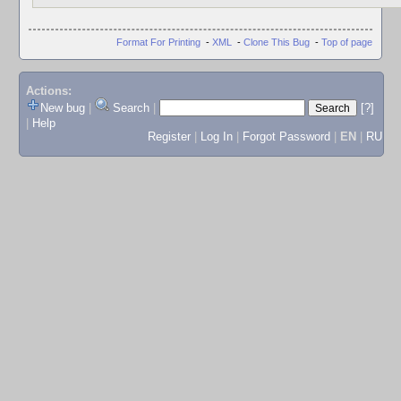
Format For Printing
-
XML
-
Clone This Bug
-
Top of page
Actions:
New bug
|
Search
|
[?]
|
Help
Register
|
Log In
|
Forgot Password
|
EN
|
RU