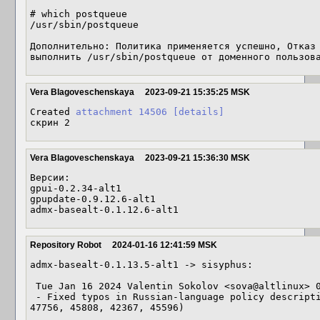
# which postqueue

/usr/sbin/postqueue

Дополнительно: Политика применяется успешно, Отказ 
выполнить /usr/sbin/postqueue от доменного пользов
Vera Blagoveschenskaya
2023-09-21 15:35:25 MSK
Created 
attachment 14506
[details]
скрин 2
Vera Blagoveschenskaya
2023-09-21 15:36:30 MSK
Версии: 

gpui-0.2.34-alt1

gpupdate-0.9.12.6-alt1

admx-basealt-0.1.12.6-alt1
Repository Robot
2024-01-16 12:41:59 MSK
admx-basealt-0.1.13.5-alt1 -> sisyphus:

 Tue Jan 16 2024 Valentin Sokolov <sova@altlinux> 0.1.13.5-alt1

 - Fixed typos in Russian-language policy descriptions (closes: 47671, 46379, 
47756, 45808, 42367, 45596)