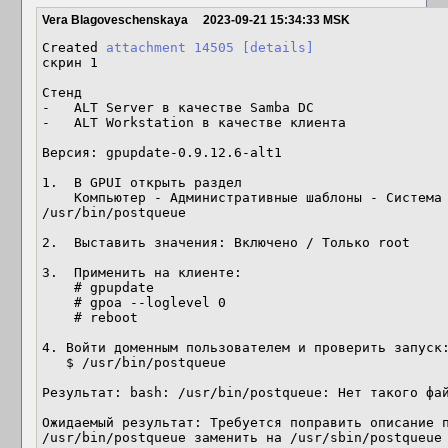
Vera Blagoveschenskaya
2023-09-21 15:34:33 MSK
Created 
attachment 14505
[details]
скрин 1

Стенд

-   ALT Server в качестве Samba DC

-   ALT Workstation в качестве клиента

Версия: gpupdate-0.9.12.6-alt1

1.  В GPUI открыть раздел  

    Компьютер - Административные шаблоны - Система ALT - Службы - Разрешения для  
/usr/bin/postqueue

2.  Выставить значения: Включено / Только root

3.  Применить на клиенте: 

    # gpupdate

    # gpoa --loglevel 0

    # reboot

4. Войти доменным пользователем и проверить запуск:
   $ /usr/bin/postqueue 

Результат: bash: /usr/bin/postqueue: Нет такого фай
Ожидаемый результат: Требуется поправить описание п
/usr/bin/postqueue заменить на /usr/sbin/postqueue
