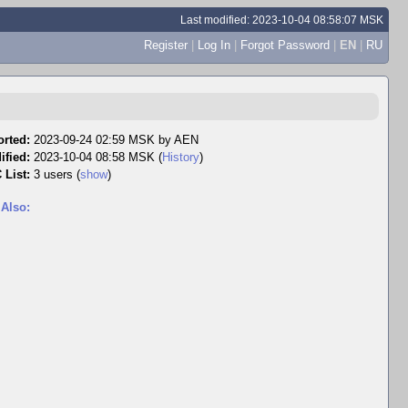
Last modified: 2023-10-04 08:58:07 MSK
Register
|
Log In
|
Forgot Password
|
EN
|
RU
rted:
2023-09-24 02:59 MSK by
AEN
ified:
2023-10-04 08:58 MSK (
History
)
 List:
3 users
(
show
)
 Also: