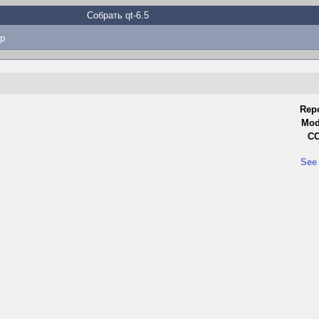
Собрать qt-6.5
p
Repo
Mod
CC
See