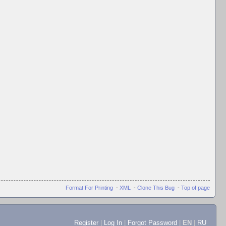
Format For Printing
-
XML
-
Clone This Bug
-
Top of page
Register
|
Log In
|
Forgot Password
|
EN
|
RU