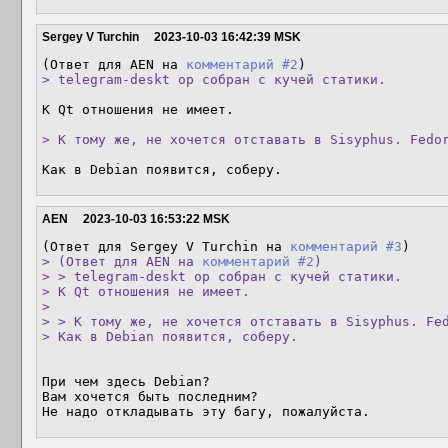
Sergey V Turchin
2023-10-03 16:42:39 MSK
(Ответ для AEN на 
комментарий #2
> telegram-deskt op собран с кучей статики. 
К Qt отношения не имеет.

> К тому же, не хочется отставать в Sisyphus. Fedo
Как в Debian появится, соберу.
AEN
2023-10-03 16:53:22 MSK
(Ответ для Sergey V Turchin на 
комментарий #3
> (Ответ для AEN на 
комментарий #2
)

> > telegram-deskt op собран с кучей статики. 

> К Qt отношения не имеет.

> 

> > К тому же, не хочется отставать в Sisyphus. Fed
> Как в Debian появится, соберу.
При чем здесь Debian?

Вам хочется быть последним?  

Не надо откладывать эту багу, пожалуйста.