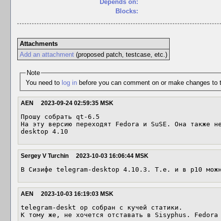
Depends on:
Blocks:
Attachments
Add an attachment
(proposed patch, testcase, etc.)
Note
You need to
log in
before you can comment on or make changes to t
AEN
2023-09-24 02:59:35 MSK
Прошу собрать qt-6.5

На эту версию переходят Fedora и SuSE. Она также н
desktop 4.10
Sergey V Turchin
2023-10-03 16:06:44 MSK
В Сизифе telegram-desktop 4.10.3. Т.е. и в p10 мож
AEN
2023-10-03 16:19:03 MSK
telegram-deskt op собран с кучей статики. 

К тому же, не хочется отставать в Sisyphus. Fedora