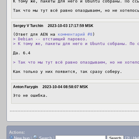
К тому же, пакеты для него и Ubuntu собраны. По ссы
Так что мы тут всё равно опаздываем, но не хотелос
Sergey V Turchin
2023-10-03 17:17:59 MSK
(Ответ для AEN на 
комментарий #8
> Debian -- отстающий паровоз. 

> К тому же, пакеты для него и Ubuntu собраны. По 
Да. 6.4

> Так что мы тут всё равно опаздываем, но не хотел
Как только у них появится, так сразу соберу.
Anton Farygin
2023-10-04 08:58:07 MSK
Это не ошибка.
Actions:
New bug
|
Search
|
[?]
|
He