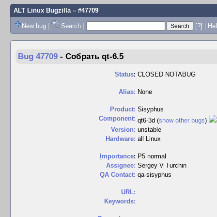
ALT Linux Bugzilla
– #47709
New bug
|
Search
|
[?]
|
Hel
Bug 47709
-
Собрать qt-6.5
Status
:
CLOSED NOTABUG
Alias:
None
Product:
Sisyphus
Component:
qt6-3d (
show other bugs
)
Version:
unstable
Hardware:
all Linux
I
mportance
:
P5 normal
Assignee:
Sergey V Turchin
QA Contact:
qa-sisyphus
URL:
Keywords: