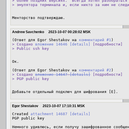
> более поздних версиях.  Всегда хотел разобраться 
> эмулятора терминала и, если никто за ним не след
Менторство подтверждаю.
Andrew Savchenko
2023-10-07 00:28:02 MSK
(Ответ для Egor Shestakov на 
комментарий #1
> Создано 
вложение 14646
[details]
 [подробности]

> Public ssh key
Ок.

(Ответ для Egor Shestakov на 
комментарий #2
> Создано 
вложение 14647
[details]
 [подробности]

> PGP public key
Добавьте отдельный подключ для шифрования [E].
Egor Shestakov
2023-10-07 17:10:31 MSK
Created 
attachment 14687
[details]
PGP public key

Немного удивлюсь, если получу зашифрованное сообще