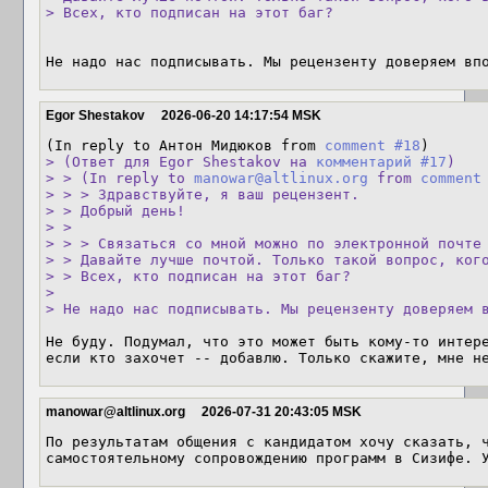
> Всех, кто подписан на этот баг?
Не надо нас подписывать. Мы рецензенту доверяем вп
Egor Shestakov
2026-06-20 14:17:54 MSK
(In reply to Антон Мидюков from 
comment #18
> (Ответ для Egor Shestakov на 
комментарий #17
)

> > (In reply to 
manowar@altlinux.org
 from 
comment
> > > Здравствуйте, я ваш рецензент.

> > Добрый день!

> > 

> > > Связаться со мной можно по электронной почте 
> > Давайте лучше почтой. Только такой вопрос, кого
> > Всех, кто подписан на этот баг?

> 

> Не надо нас подписывать. Мы рецензенту доверяем 
Не буду. Подумал, что это может быть кому-то интере
если кто захочет -- добавлю. Только скажите, мне н
manowar@altlinux.org
2026-07-31 20:43:05 MSK
По результатам общения с кандидатом хочу сказать, ч
самостоятельному сопровождению программ в Сизифе. 