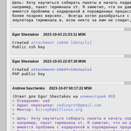
Цель: Хочу научиться собирать пакеты и начать подде
например, пакет терминала st. Я заметил, что он дав
имеется проблема с кодировкой в порожденных процесс
более поздних версиях.  Всегда хотел разобраться с 
эмулятора терминала и, если никто за ним не следит
Egor Shestakov
2023-10-03 21:53:11 MSK
Created 
attachment 14646
[details]
Public ssh key
Egor Shestakov
2023-10-03 22:07:30 MSK
Created 
attachment 14647
[details]
PGP public key
Andrew Savchenko
2023-10-07 00:17:22 MSK
(Ответ для Egor Shestakov на 
комментарий #0
> Псевдоним: ved

> Адрес пересылки: 
vedingrot@gmail.com
> Ментор: 
bircoph@altlinux.org
> 

> Цель: Хочу научиться собирать пакеты и начать под
> например, пакет терминала st. Я заметил, что он д
> имеется проблема с кодировкой в порожденных проце