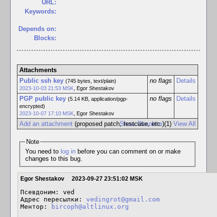
URL:
Keywords:
Depends on:
Blocks:
Attachments
Public ssh key
no flags
Details
(745 bytes, text/plain)
2023-10-03 21:53 MSK
,
Egor Shestakov
PGP public key
no flags
Details
(5.14 KB, application/pgp-
encrypted)
2023-10-07 17:10 MSK
,
Egor Shestakov
Add an attachment
(proposed patch, testcase, etc.)
Show Obsolete
(1)
View All
Note
You need to
log in
before you can comment on or make
changes to this bug.
Egor Shestakov
2023-09-27 23:51:02 MSK
Псевдоним: ved

Адрес пересылки: 
vedingrot@gmail.com
Ментор: 
bircoph@altlinux.org