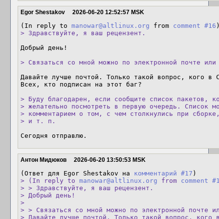
Egor Shestakov
2026-06-20 12:52:57 MSK
(In reply to 
manowar@altlinux.org
 from 
comment #16
> Здравствуйте, я ваш рецензент.
Добрый день!

> Связаться со мной можно по электронной почте или
Давайте лучше почтой. Только такой вопрос, кого в C
Всех, кто подписан на этот баг?

> Буду благодарен, если сообщите список пакетов, ко
> желательно посмотреть в первую очередь. Список мо
> комментарием о том, с чем столкнулись при сборке,
> и т. п.
Сегодня отправлю.
Антон Мидюков
2026-06-20 13:50:53 MSK
(Ответ для Egor Shestakov на 
комментарий #17
> (In reply to 
manowar@altlinux.org
 from 
comment #
> > Здравствуйте, я ваш рецензент.

> Добрый день!

> 

> > Связаться со мной можно по электронной почте ил
> Давайте лучше почтой. Только такой вопрос, кого в