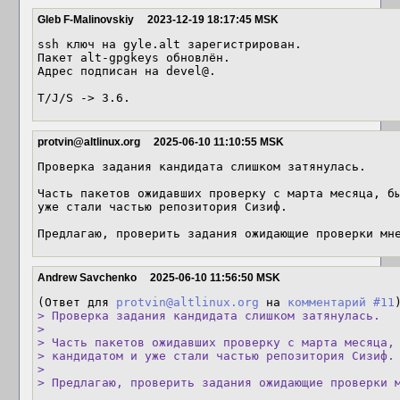
Gleb F-Malinovskiy
2023-12-19 18:17:45 MSK
ssh ключ на gyle.alt зарегистрирован.

Пакет alt-gpgkeys обновлён.

Адрес подписан на devel@.

T/J/S -> 3.6.
protvin@altlinux.org
2025-06-10 11:10:55 MSK
Проверка задания кандидата слишком затянулась.

Часть пакетов ожидавших проверку с марта месяца, бы
уже стали частью репозитория Сизиф.

Предлагаю, проверить задания ожидающие проверки мн
Andrew Savchenko
2025-06-10 11:56:50 MSK
(Ответ для 
protvin@altlinux.org
 на 
комментарий #11
> Проверка задания кандидата слишком затянулась.

> 

> Часть пакетов ожидавших проверку с марта месяца, 
> кандидатом и уже стали частью репозитория Сизиф.

> 

> Предлагаю, проверить задания ожидающие проверки 