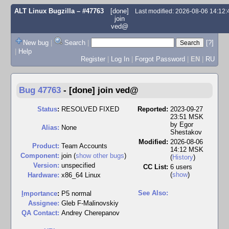
ALT Linux Bugzilla
– #47763
[done]
Last modified: 2026-08-06 14:12
join
ved@
New bug
|
Search
|
[?]
|
Help
Register
|
Log In
|
Forgot Password
|
EN
|
RU
Bug 47763
-
[done] join ved@
Status
:
RESOLVED FIXED
Reported:
2023-09-27
23:51 MSK
by
Egor
Alias:
None
Shestakov
Modified:
2026-08-06
Product:
Team Accounts
14:12 MSK
Component:
join (
show other bugs
)
(
History
)
Version:
unspecified
CC List:
6 users
(
show
)
Hardware:
x86_64 Linux
See Also:
I
mportance
:
P5 normal
Assignee:
Gleb F-Malinovskiy
QA Contact:
Andrey Cherepanov