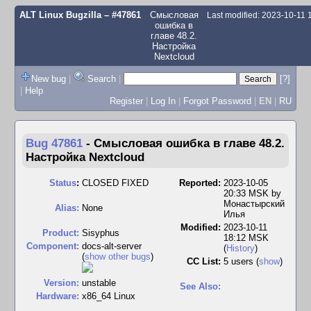
ALT Linux Bugzilla
– #47861
Смысловая
Last modified: 2023-10-11
ошибка в
главе 48.2.
Настройка
Nextcloud
New bug
|
Search
|
[?]
|
Help
Register
|
Log In
|
Forgot Password
|
EN
|
RU
Bug 47861
-
Смысловая ошибка в главе 48.2.
Настройка Nextcloud
Status
:
CLOSED FIXED
Reported:
2023-10-05
20:33 MSK by
Монастырский
Alias:
None
Илья
Modified:
2023-10-11
Product:
Sisyphus
18:12 MSK
Component:
docs-alt-server
(
History
)
(
show other bugs
)
CC List:
5 users
(
show
)
Version:
unstable
See Also:
Hardware:
x86_64 Linux