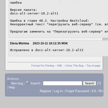
ошибка

Версия пакета: 

docs-alt-server-10.2-alt1

Ошибка в главе 48.2. Настройка Nextcloud:

Некорректный текст "перегрузить веб-сервер" (см. вл
Предлагаю заменить на "Перезагрузить веб-сервер" и
Elena Mishina
2023-10-11 18:12:35 MSK
Исправлено в docs-alt-server-10.2-alt2
Format For Printing
-
XML
-
Clone This Bug
-
Top of page
Actions:
New bug
|
Search
|
[?]
|
Help
Register
|
Log In
|
Forgot Password
|
EN
|
RU