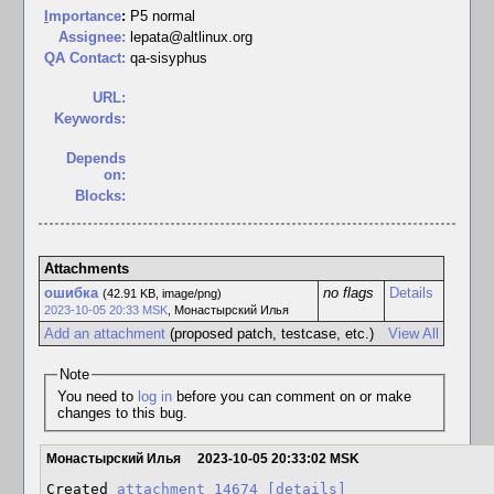
I
mportance
:
P5 normal
Assignee:
lepata@altlinux.org
QA Contact:
qa-sisyphus
URL:
Keywords:
Depends
on:
Blocks:
Attachments
ошибка
no flags
Details
(42.91 KB, image/png)
2023-10-05 20:33 MSK
,
Монастырский Илья
Add an attachment
(proposed patch, testcase, etc.)
View All
Note
You need to
log in
before you can comment on or make
changes to this bug.
Монастырский Илья
2023-10-05 20:33:02 MSK
Created 
attachment 14674
[details]