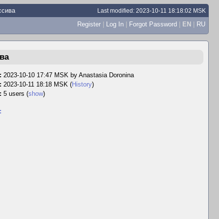
ссива
Last modified: 2023-10-11 18:18:02 MSK
Register
|
Log In
|
Forgot Password
|
EN
|
RU
ва
:
2023-10-10 17:47 MSK by
Anastasia Doronina
:
2023-10-11 18:18 MSK (
History
)
:
5 users
(
show
)
: