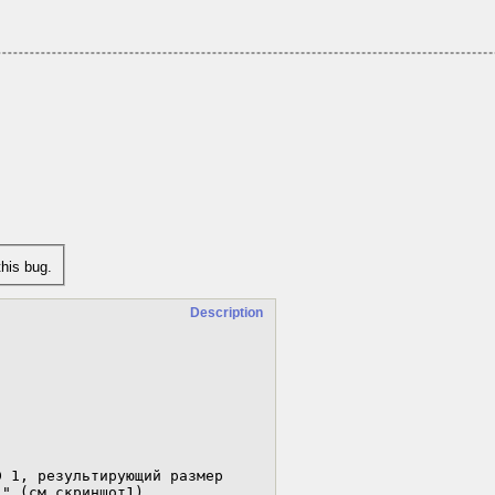
his bug.
Description
 1, результирующий размер 
" (см скриншот1).
