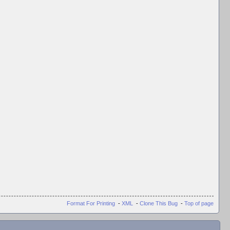
Format For Printing
-
XML
-
Clone This Bug
-
Top of page