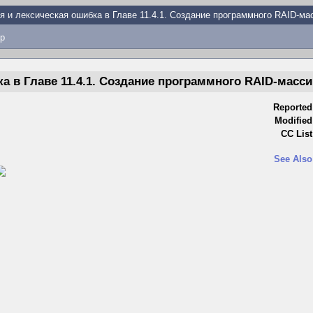
я и лексическая ошибка в Главе 11.4.1. Создание программного RAID-ма
p
а в Главе 11.4.1. Создание программного RAID-масси
Reported
Modified
CC List
See Also