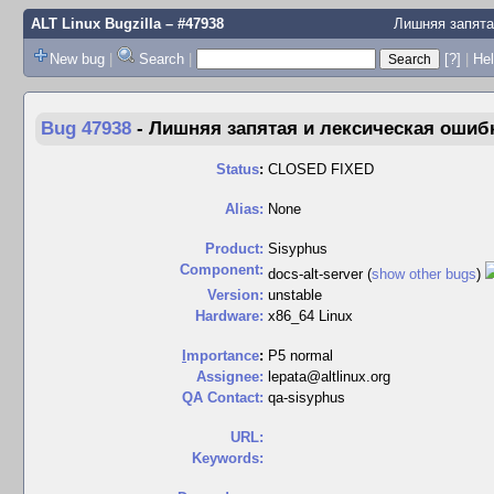
ALT Linux Bugzilla
– #47938
Лишняя запята
New bug
|
Search
|
[?]
|
Hel
Bug 47938
-
Лишняя запятая и лексическая ошибк
Status
:
CLOSED FIXED
Alias:
None
Product:
Sisyphus
Component:
docs-alt-server (
show other bugs
)
Version:
unstable
Hardware:
x86_64 Linux
I
mportance
:
P5 normal
Assignee:
lepata@altlinux.org
QA Contact:
qa-sisyphus
URL:
Keywords: