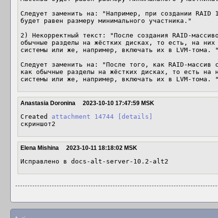
Следует заменить на: "Например, при создании RAID 1
будет равен размеру минимального участника."

2) Некорректный текст: "После создания RAID-массиво
обычные разделы на жёстких дисках, то есть, на них 
системы или же, например, включать их в LVM-тома. "
Следует заменить на: "После того, как RAID-массив с
как обычные разделы на жёстких дисках, то есть на н
системы или же, например, включать их в LVM-тома. 
Anastasia Doronina
2023-10-10 17:47:59 MSK
Created 
attachment 14744
[details]
скриншот2
Elena Mishina
2023-10-11 18:18:02 MSK
Исправлено в docs-alt-server-10.2-alt2