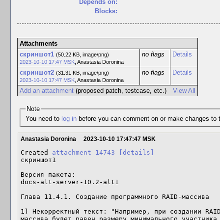
Depends on:
Blocks:
Attachments
скриншот1
no flags
Details
(50.22 KB, image/png)
2023-10-10 17:47 MSK
,
Anastasia Doronina
скриншот2
no flags
Details
(31.31 KB, image/png)
2023-10-10 17:47 MSK
,
Anastasia Doronina
Add an attachment
(proposed patch, testcase, etc.)
View All
Note
You need to
log in
before you can comment on or make changes to t
Anastasia Doronina
2023-10-10 17:47:47 MSK
Created 
attachment 14743
[details]
скриншот1

Версия пакета:

docs-alt-server-10.2-alt1

Глава 11.4.1. Создание программного RAID-массива

1) Некорректный текст: "Например, при создании RAID
массива будет равен размеру минимального участника.