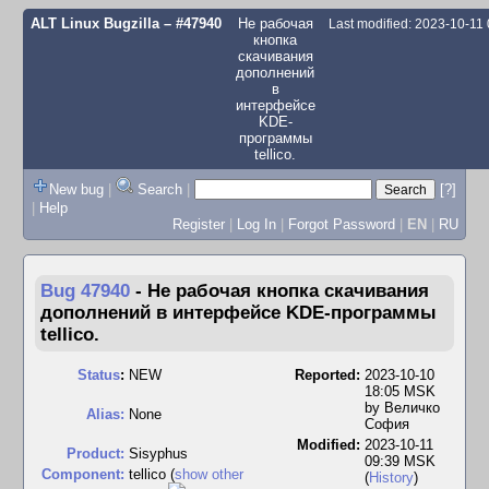
ALT Linux Bugzilla
– #47940
Не рабочая
Last modified: 2023-10-11
кнопка
скачивания
дополнений
в
интерфейсе
KDE-
программы
tellico.
New bug
|
Search
|
[?]
|
Help
Register
|
Log In
|
Forgot Password
|
EN
|
RU
Bug 47940
-
Не рабочая кнопка скачивания
дополнений в интерфейсе KDE-программы
tellico.
Status
:
NEW
Reported:
2023-10-10
18:05 MSK
by
Величко
Alias:
None
София
Modified:
2023-10-11
Product:
Sisyphus
09:39 MSK
Component:
tellico (
show other
(
History
)