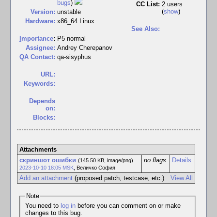
bugs
)
CC List:
2 users
(
show
)
Version:
unstable
Hardware:
x86_64 Linux
See Also:
I
mportance
:
P5 normal
Assignee:
Andrey Cherepanov
QA Contact:
qa-sisyphus
URL:
Keywords:
Depends
on:
Blocks:
Attachments
скриншот ошибки
no flags
Details
(145.50 KB, image/png)
2023-10-10 18:05 MSK
,
Величко София
Add an attachment
(proposed patch, testcase, etc.)
View All
Note
You need to
log in
before you can comment on or make
changes to this bug.