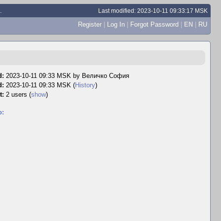
.
Last modified: 2023-10-11 09:33:17 MSK
Register
|
Log In
|
Forgot Password
|
EN
|
RU
d:
2023-10-11 09:33 MSK by
Величко София
d:
2023-10-11 09:33 MSK (
History
)
t:
2 users
(
show
)
o: