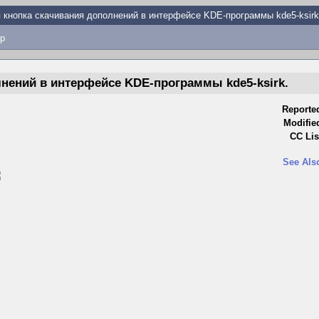
 кнопка скачивания дополнений в интерфейсе KDE-программы kde5-ksirk
p
нений в интерфейсе KDE-программы kde5-ksirk.
Reporte
Modifie
CC Lis
See Als