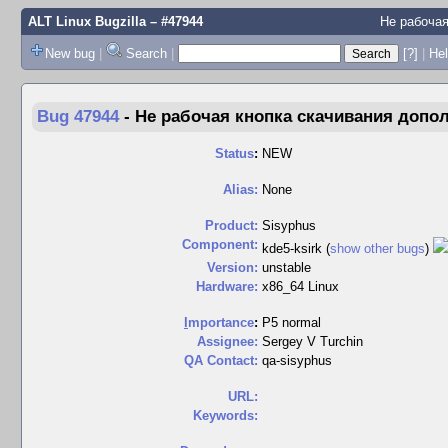
ALT Linux Bugzilla
– #47944
Не рабочая
New bug
|
Search
|
[?]
|
Hel
Bug 47944
-
Не рабочая кнопка скачивания допол
Status
:
NEW
Alias:
None
Product:
Sisyphus
Component:
kde5-ksirk (
show other bugs
)
Version:
unstable
Hardware:
x86_64 Linux
I
mportance
:
P5 normal
Assignee:
Sergey V Turchin
QA Contact:
qa-sisyphus
URL:
Keywords: