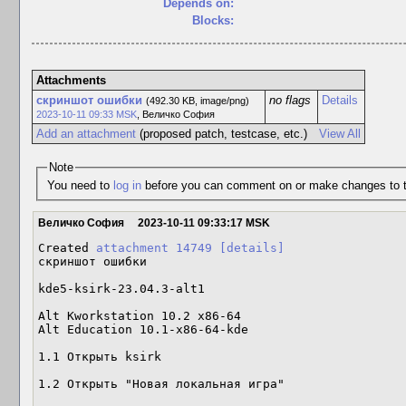
Depends on:
Blocks:
Attachments
скриншот ошибки
no flags
Details
(492.30 KB, image/png)
2023-10-11 09:33 MSK
,
Величко София
Add an attachment
(proposed patch, testcase, etc.)
View All
Note
You need to
log in
before you can comment on or make changes to t
Величко София
2023-10-11 09:33:17 MSK
Created 
attachment 14749
[details]
скриншот ошибки

kde5-ksirk-23.04.3-alt1

Alt Kworkstation 10.2 x86-64

Alt Education 10.1-x86-64-kde

1.1 Открыть ksirk 

1.2 Открыть "Новая локальная игра"
