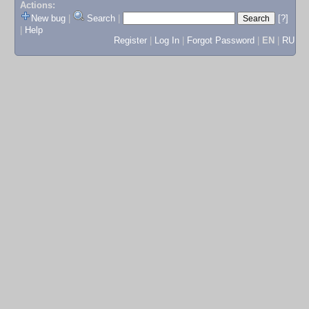
Actions:
New bug
|
Search
|
[?]
|
Help
Register
|
Log In
|
Forgot Password
|
EN
|
RU