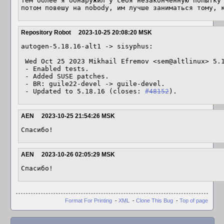
тем более я обнаружил у себя незаконченную попытку 
потом повешу на nobody, им лучше заниматься тому, 
Repository Robot
2023-10-25 20:08:20 MSK
autogen-5.18.16-alt1 -> sisyphus:

 Wed Oct 25 2023 Mikhail Efremov <sem@altlinux> 5.18.16-alt1

 - Enabled tests.

 - Added SUSE patches.

 - BR: guile22-devel -> guile-devel.

 - Updated to 5.18.16 (closes: 
#48152
).
AEN
2023-10-25 21:54:26 MSK
Спасибо!
AEN
2023-10-26 02:05:29 MSK
Спасибо!
Format For Printing
-
XML
-
Clone This Bug
-
Top of page