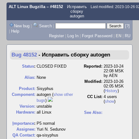
ALT Linux Bugzilla
– #48152
Исправить
Last modified: 2023-10-26 
сборку
autogen
New bug
|
Search
|
[?]
|
Help
Register
|
Log In
|
Forgot Password
|
EN
|
RU
Bug 48152
-
Исправить сборку autogen
Status
:
CLOSED FIXED
Reported:
2023-10-24
22:08 MSK
by
AEN
Alias:
None
Modified:
2023-10-26
02:05 MSK
Product:
Sisyphus
(
History
)
Component:
autogen (
show other
CC List:
4 users
bugs
)
(
show
)
Version:
unstable
Hardware:
all Linux
See Also:
I
mportance
:
P5 normal
Assignee:
Yuri N. Sedunov
QA Contact:
qa-sisyphus