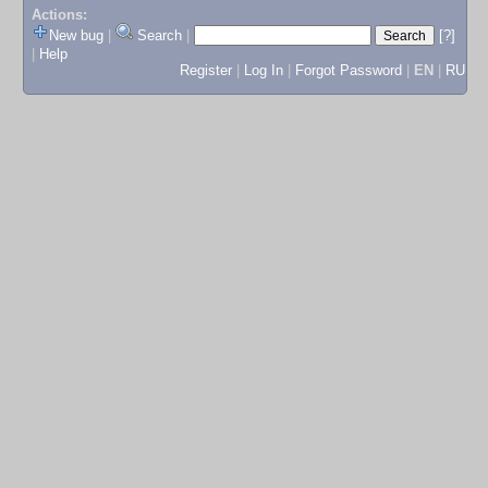
Actions:
New bug
|
Search
|
[?]
|
Help
Register
|
Log In
|
Forgot Password
|
EN
|
RU