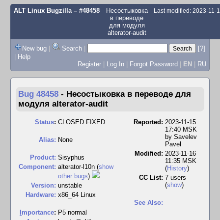
ALT Linux Bugzilla
– #48458
Несостыковка
Last modified: 2023-11-
в переводе
для модуля
alterator-audit
New bug
|
Search
|
[?]
|
Help
Register
|
Log In
|
Forgot Password
|
EN
|
RU
Bug 48458
-
Несостыковка в переводе для
модуля alterator-audit
Status
:
CLOSED FIXED
Reported:
2023-11-15
17:40 MSK
by
Savelev
Alias:
None
Pavel
Modified:
2023-11-16
Product:
Sisyphus
11:35 MSK
Component:
alterator-l10n (
show
(
History
)
other bugs
)
CC List:
7 users
(
show
)
Version:
unstable
Hardware:
x86_64 Linux
See Also:
I
mportance
:
P5 normal