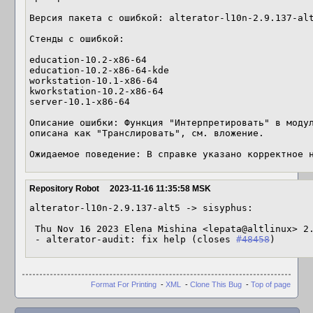
Версия пакета с ошибкой: alterator-l10n-2.9.137-alt
Стенды с ошибкой:

education-10.2-x86-64

education-10.2-x86-64-kde

workstation-10.1-x86-64

kworkstation-10.2-x86-64

server-10.1-x86-64

Описание ошибки: Функция "Интерпретировать" в модул
описана как "Транслировать", см. вложение.

Ожидаемое поведение: В справке указано корректное 
Repository Robot
2023-11-16 11:35:58 MSK
alterator-l10n-2.9.137-alt5 -> sisyphus:

 Thu Nov 16 2023 Elena Mishina <lepata@altlinux> 2.9.137-alt5

 - alterator-audit: fix help (closes 
#48458
)
Format For Printing
-
XML
-
Clone This Bug
-
Top of page