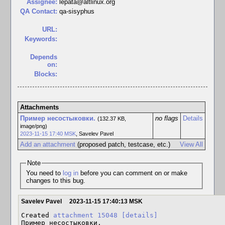
Assignee:
lepata@altlinux.org
QA Contact:
qa-sisyphus
URL:
Keywords:
Depends
on:
Blocks:
Attachments
Пример несостыковки.
no flags
Details
(132.37 KB,
image/png)
2023-11-15 17:40 MSK
,
Savelev Pavel
Add an attachment
(proposed patch, testcase, etc.)
View All
Note
You need to
log in
before you can comment on or make
changes to this bug.
Savelev Pavel
2023-11-15 17:40:13 MSK
Created 
attachment 15048
[details]
Пример несостыковки.
