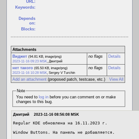
URL:
Keywords:
Depends
on:
Blocks:
Attachments
Виджет
no flags
Details
(94.81 KB, image/png)
2023-11-16 09:23 MSK
,
Дмитрий
нет такого
no flags
Details
(65.50 KB, image/png)
2023-11-16 10:28 MSK
,
Sergey V Turchin
Add an attachment
(proposed patch, testcase, etc.)
View All
Note
You need to
log in
before you can comment on or make
changes to this bug.
Дмитрий
2023-11-16 08:56:08 MSK
Regular KDE обновлена на 16.11.2023 г.

Window Buttons. На панель не добавляется.
