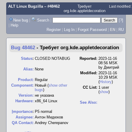
ALT Linux Bugzilla
– #48462
Требует
Last modified
org.kde.appletdecoration
New bug
|
Search
|
[?]
|
Help
Register
|
Log In
|
Forgot Password
|
EN
|
RU
Bug 48462
-
Требует org.kde.appletdecoration
Status
:
CLOSED NOTABUG
Reported:
2023-11-16
08:56 MSK
by
Дмитрий
Alias:
None
Modified:
2023-11-16
10:29 MSK
Product:
Regular
(
History
)
Component:
Новый (
show other
CC List:
1 user
bugs
)
(
show
)
Version:
не указана
Hardware:
x86_64 Linux
See Also:
I
mportance
:
P5 normal
Assignee:
Антон Мидюков
QA Contact:
Andrey Cherepanov