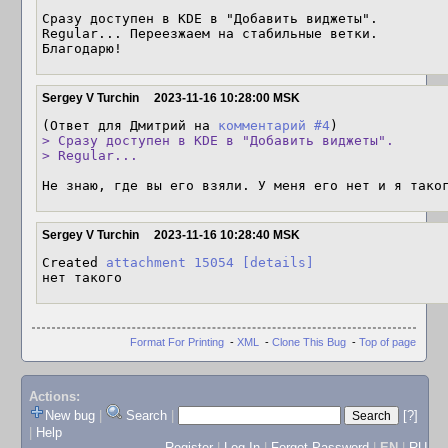
Сразу доступен в KDE в "Добавить виджеты".

Regular... Переезжаем на стабильные ветки.

Благодарю!
Sergey V Turchin
2023-11-16 10:28:00 MSK
(Ответ для Дмитрий на 
комментарий #4
> Сразу доступен в KDE в "Добавить виджеты".

> Regular...
Не знаю, где вы его взяли. У меня его нет и я тако
Sergey V Turchin
2023-11-16 10:28:40 MSK
Created 
attachment 15054
[details]
нет такого
Format For Printing
-
XML
-
Clone This Bug
-
Top of page
Actions:
New bug
|
Search
|
[?]
|
Help
Register
|
Log In
|
Forgot Password
|
EN
|
RU