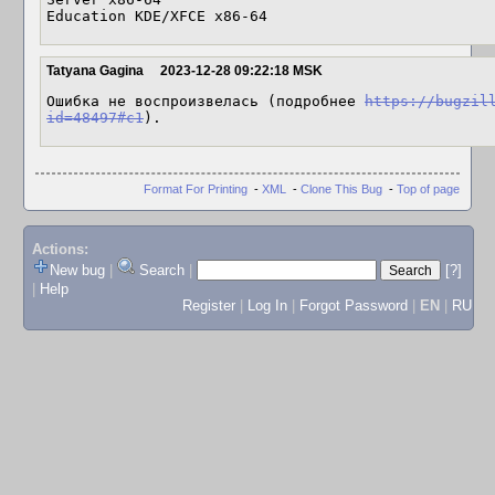
Education KDE/XFCE x86-64
Tatyana Gagina
2023-12-28 09:22:18 MSK
Ошибка не воспроизвелась (подробнее 
https://bugzil
id=48497#c1
).
Format For Printing
-
XML
-
Clone This Bug
-
Top of page
Actions:
New bug
|
Search
|
[?]
|
Help
Register
|
Log In
|
Forgot Password
|
EN
|
RU