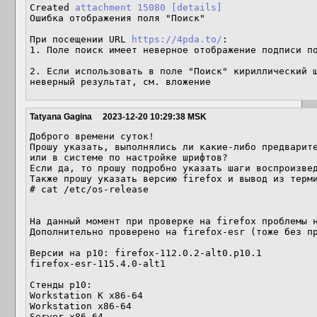
Created 
attachment 15080
[details]
Ошибка отображения поля "Поиск"

При посещении URL 
https://4pda.to/
:

1. Поле поиск имеет неверное отображение подписи по
2. Если использовать в поле "Поиск" кириллический ш
неверный результат, см. вложение
Tatyana Gagina
2023-12-20 10:29:38 MSK
Доброго времени суток! 

Прошу указать, выполнялись ли какие-либо предварите
или в системе по настройке шрифтов? 

Если да, то прошу подробно указать шаги воспроизвед
Также прошу указать версию firefox и вывод из терми
# cat /etc/os-release

На данный момент при проверке на firefox проблемы н
Дополнительно проверено на firefox-esr (тоже без пр
Версии на p10: firefox-112.0.2-alt0.p10.1

firefox-esr-115.4.0-alt1

Стенды p10: 

Workstation K x86-64

Workstation x86-64

Server x86-64
