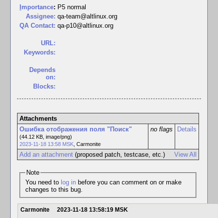
I
mportance
:
P5 normal
Assignee:
qa-team@altlinux.org
QA Contact:
qa-p10@altlinux.org
URL:
Keywords:
Depends
on:
Blocks:
Attachments
Ошибка отображения поля "Поиск"
no flags
Details
(44.12 KB, image/png)
2023-11-18 13:58 MSK
,
Carmonite
Add an attachment
(proposed patch, testcase, etc.)
View All
Note
You need to
log in
before you can comment on or make
changes to this bug.
Carmonite
2023-11-18 13:58:19 MSK