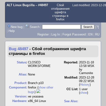
ALT Linux Bugzilla
– #48497
Сбой
Last modified: 2023-12-2
отображения
шрифта
страницы в
firefox
New bug
|
Search
|
[?]
|
Help
Register
|
Log In
|
Forgot Password
|
EN
|
RU
Bug 48497
-
Сбой отображения шрифта
страницы в firefox
Status
:
CLOSED
Reported:
2023-11-18
WORKSFORME
13:58 MSK
by
Carmonite
Alias:
None
Modified:
2023-12-28
09:22 MSK
Product:
Branch p10
(
History
)
Component:
firefox (
show other
CC List:
1 user
bugs
)
(
show
)
Version:
не указана
Hardware:
x86_64 Linux
See Also: