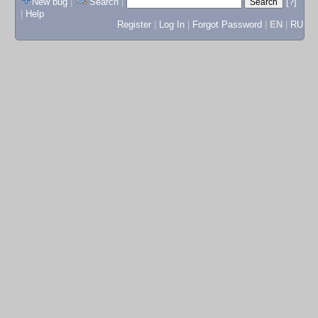
New bug
|
Search
|
[?]
|
Help
Register
|
Log In
|
Forgot Password
|
EN
|
RU