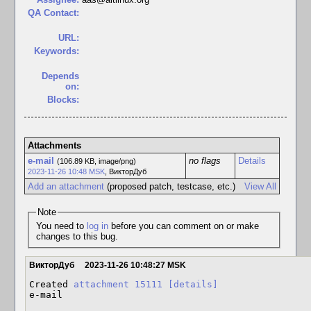
QA Contact:
URL:
Keywords:
Depends
on:
Blocks:
Attachments
e-mail
no flags
Details
(106.89 KB, image/png)
2023-11-26 10:48 MSK
,
ВикторДуб
Add an attachment
(proposed patch, testcase, etc.)
View All
Note
You need to
log in
before you can comment on or make
changes to this bug.
ВикторДуб
2023-11-26 10:48:27 MSK
Created 
attachment 15111
[details]
e-mail
