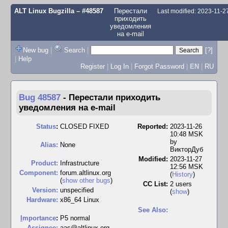
ALT Linux Bugzilla
– #48587
Перестали
Last modified: 2023-11-
приходить
уведомления
на e-mail
New bug
|
Search
|
[?]
|
Help
Register
|
Log In
|
Forgot Password
|
EN
|
RU
Bug 48587
-
Перестали приходить
уведомления на e-mail
Status
:
CLOSED FIXED
Reported:
2023-11-26
10:48 MSK
by
Alias:
None
ВикторДуб
Modified:
2023-11-27
Product:
Infrastructure
12:56 MSK
Component:
forum.altlinux.org
(
History
)
(
show other bugs
)
CC List:
2 users
Version:
unspecified
(
show
)
Hardware:
x86_64 Linux
See Also:
I
mportance
:
P5 normal
Assignee:
aas@altlinux.org