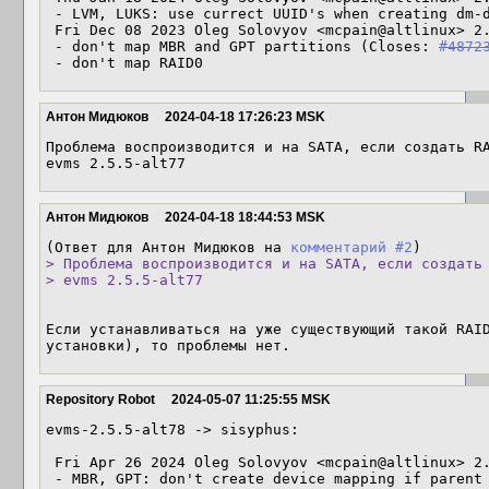
 - LVM, LUKS: use currect UUID's when creating dm-devices

 Fri Dec 08 2023 Oleg Solovyov <mcpain@altlinux> 2.5.5-alt74

 - don't map MBR and GPT partitions (Closes: 
#4872
 - don't map RAID0
Антон Мидюков
2024-04-18 17:26:23 MSK
Проблема воспроизводится и на SATA, если создать RA
evms 2.5.5-alt77
Антон Мидюков
2024-04-18 18:44:53 MSK
(Ответ для Антон Мидюков на 
комментарий #2
> Проблема воспроизводится и на SATA, если создать 
> evms 2.5.5-alt77
Если устанавливаться на уже существующий такой RAID
установки), то проблемы нет.
Repository Robot
2024-05-07 11:25:55 MSK
evms-2.5.5-alt78 -> sisyphus:

 Fri Apr 26 2024 Oleg Solovyov <mcpain@altlinux> 2.5.5-alt78

 - MBR, GPT: don't create device mapping if parent