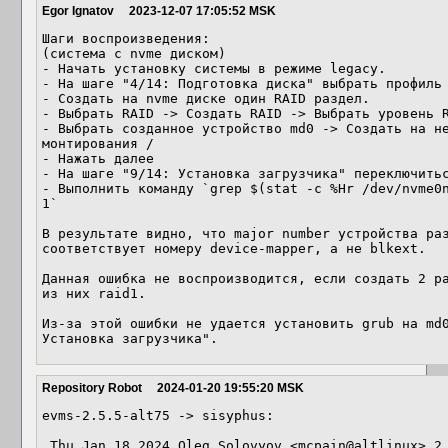
Egor Ignatov
2023-12-07 17:05:52 MSK
Шаги воспроизведения:

(система с nvme диском)

- Начать установку системы в режиме legacy.

- На шаге "4/14: Подготовка диска" выбрать профиль 
- Создать на nvme диске один RAID раздел.

- Выбрать RAID -> Создать RAID -> Выбрать уровень R
- Выбрать созданное устройство md0 -> Создать на не
монтирования /

- Нажать далее

- На шаге "9/14: Установка загрузчика" переключитьс
- Выполнить команду `grep $(stat -c %Hr /dev/nvme0n
1`

В результате видно, что major number устройства раз
соответствует номеру device-mapper, а не blkext.

Данная ошибка не воспроизводится, если создать 2 ра
из них raid1.

Из-за этой ошибки не удается установить grub на md0
Установка загрузчика".
Repository Robot
2024-01-20 19:55:20 MSK
evms-2.5.5-alt75 -> sisyphus:

 Thu Jan 18 2024 Oleg Solovyov <mcpain@altlinux> 2.5.5-alt75
