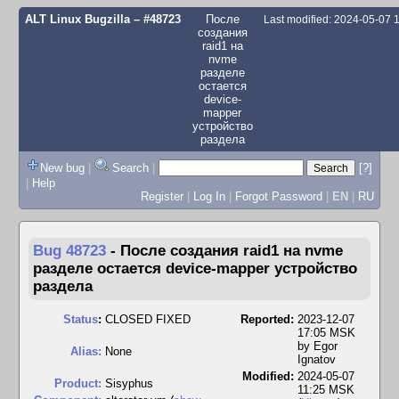
ALT Linux Bugzilla
– #48723
После
Last modified: 2024-05-07
создания
raid1 на
nvme
разделе
остается
device-
mapper
устройство
раздела
New bug
|
Search
|
[?]
|
Help
Register
|
Log In
|
Forgot Password
|
EN
|
RU
Bug 48723
-
После создания raid1 на nvme
разделе остается device-mapper устройство
раздела
Status
:
CLOSED FIXED
Reported:
2023-12-07
17:05 MSK
by
Egor
Alias:
None
Ignatov
Modified:
2024-05-07
Product:
Sisyphus
11:25 MSK