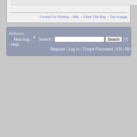
Format For Printing
-
XML
-
Clone This Bug
-
Top of page
Actions:
New bug
|
Search
|
[?]
|
Help
Register
|
Log In
|
Forgot Password
|
EN
|
RU