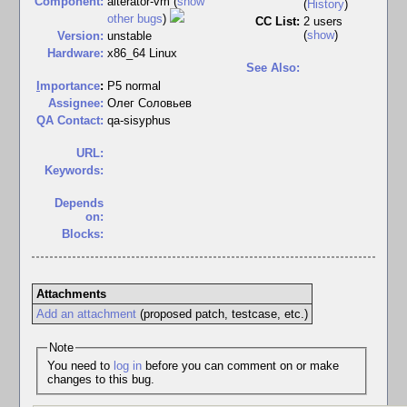
Component:
alterator-vm (
show
(
History
)
other bugs
)
CC List:
2 users
(
show
)
Version:
unstable
Hardware:
x86_64 Linux
See Also:
I
mportance
:
P5 normal
Assignee:
Олег Соловьев
QA Contact:
qa-sisyphus
URL:
Keywords:
Depends
on:
Blocks:
Attachments
Add an attachment
(proposed patch, testcase, etc.)
Note
You need to
log in
before you can comment on or make
changes to this bug.