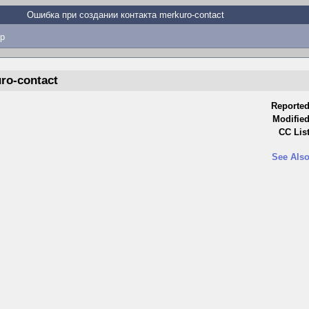
Ошибка при создании контакта merkuro-contact
p
ro-contact
Reported
Modified
CC List
See Also