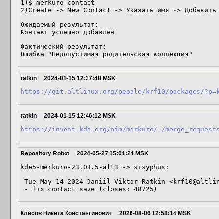
1)$ merkuro-contact

2)Create -> New Contact -> Указать имя -> Добавить

Ожидаемый результат:

Контакт успешно добавлен

Фактический результат:

Ошибка "Недопустимая родительская коллекция"
ratkin
2024-01-15 12:37:48 MSK
https://git.altlinux.org/people/krf10/packages/?p=
ratkin
2024-01-15 12:46:12 MSK
https://invent.kde.org/pim/merkuro/-/merge_request
Repository Robot
2024-05-27 15:01:24 MSK
kde5-merkuro-23.08.5-alt3 -> sisyphus:

 Tue May 14 2024 Daniil-Viktor Ratkin <krf10@altlinux> 23.08.5-alt3

 - fix contact save (closes: 48725)
Клёсов Никита Константинович
2026-08-06 12:58:14 MSK