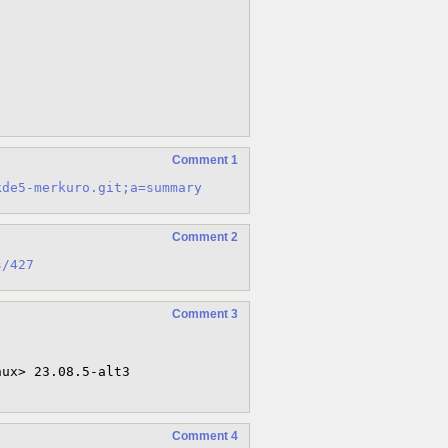
Comment 1
kde5-merkuro.git;a=summary
Comment 2
s/427
Comment 3
Comment 4