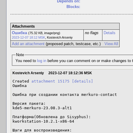
Depends on:
Blocks:
Attachments
Ошибка
no flags
Details
(75.32 KB, image/png)
2023-12-07 18:12 MSK
,
Kostevich Arseniy
Add an attachment
(proposed patch, testcase, etc.)
View All
Note
You need to
log in
before you can comment on or make changes to t
Kostevich Arseniy
2023-12-07 18:12:36 MSK
Created 
attachment 15175
[details]
Ошибка

Ошибка при создании контакта merkuro-contact

Версия пакета:

kde5-merkuro-23.08.3-alt1

Платформа(Обновлена до Sisyphus):

kworkstation-10.2.1-x86-64

Шаги для воспроизведения:
