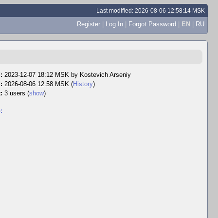
Last modified: 2026-08-06 12:58:14 MSK
Register
|
Log In
|
Forgot Password
|
EN
|
RU
:
2023-12-07 18:12 MSK by
Kostevich Arseniy
:
2026-08-06 12:58 MSK (
History
)
:
3 users
(
show
)
: