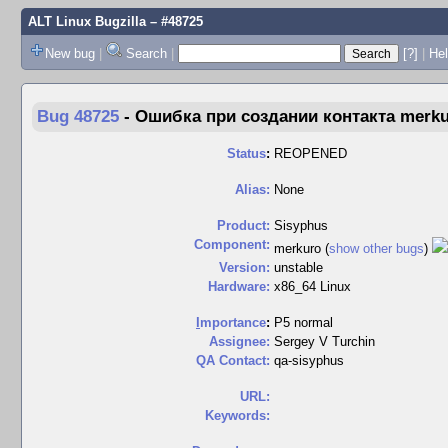
ALT Linux Bugzilla
– #48725
New bug
|
Search
|
[?]
|
Hel
Bug 48725
-
Ошибка при создании контакта merku
Status
:
REOPENED
Alias:
None
Product:
Sisyphus
Component:
merkuro (
show other bugs
)
Version:
unstable
Hardware:
x86_64 Linux
I
mportance
:
P5 normal
Assignee:
Sergey V Turchin
QA Contact:
qa-sisyphus
URL:
Keywords: