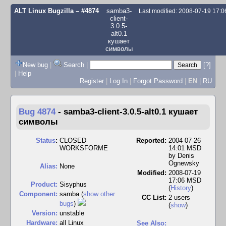
ALT Linux Bugzilla
– #4874
samba3-
Last modified: 2008-07-19 17:
client-
3.0.5-
alt0.1
кушает
символы
New bug
|
Search
|
[?]
|
Help
Register
|
Log In
|
Forgot Password
|
EN
|
RU
Bug 4874
-
samba3-client-3.0.5-alt0.1 кушает
символы
Status
:
CLOSED
Reported:
2004-07-26
WORKSFORME
14:01 MSD
by
Denis
Ognewsky
Alias:
None
Modified:
2008-07-19
17:06 MSD
Product:
Sisyphus
(
History
)
Component:
samba (
show other
CC List:
2 users
bugs
)
(
show
)
Version:
unstable
Hardware:
all Linux
See Also: