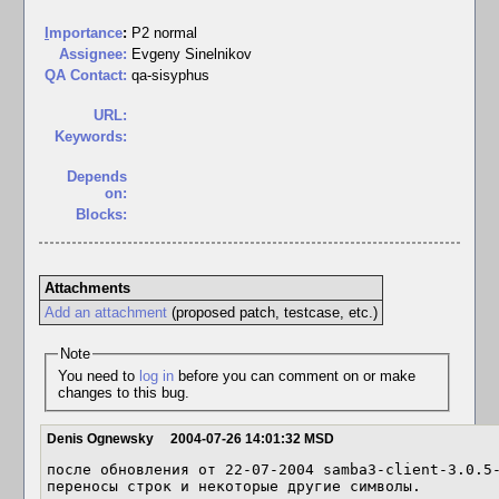
I
mportance
:
P2 normal
Assignee:
Evgeny Sinelnikov
QA Contact:
qa-sisyphus
URL:
Keywords:
Depends
on:
Blocks:
Attachments
Add an attachment
(proposed patch, testcase, etc.)
Note
You need to
log in
before you can comment on or make
changes to this bug.
Denis Ognewsky
2004-07-26 14:01:32 MSD
после обновления от 22-07-2004 samba3-client-3.0.5-
переносы строк и некоторые другие символы.