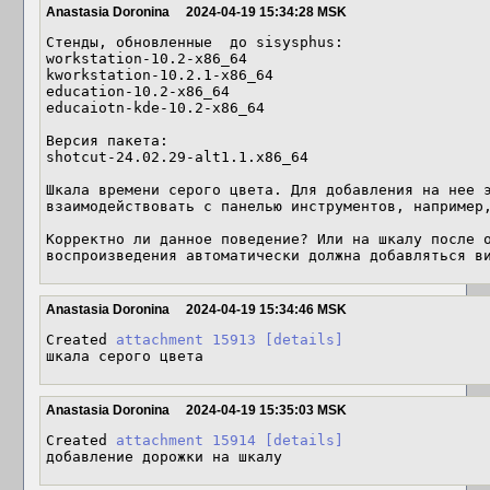
Anastasia Doronina
2024-04-19 15:34:28 MSK
Стенды, обновленные  до sisysphus:

workstation-10.2-x86_64

kworkstation-10.2.1-x86_64

education-10.2-x86_64

educaiotn-kde-10.2-x86_64

Версия пакета:

shotcut-24.02.29-alt1.1.x86_64

Шкала времени серого цвета. Для добавления на нее э
взаимодействовать с панелью инструментов, например,
Корректно ли данное поведение? Или на шкалу после о
воспроизведения автоматически должна добавляться в
Anastasia Doronina
2024-04-19 15:34:46 MSK
Created 
attachment 15913
[details]
шкала серого цвета
Anastasia Doronina
2024-04-19 15:35:03 MSK
Created 
attachment 15914
[details]
добавление дорожки на шкалу