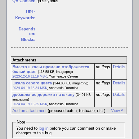
QA Contact:
qa-sisyphus
URL:
Keywords:
Depends
on:
Blocks:
Attachments
Вместо шкалы времени отображается
no flags
Details
белый цвет.
(118.58 KB, image/png)
2023-12-16 11:19 MSK
,
Фомченков Семен
шкала серого цвета
no flags
Details
(344.03 KB, image/png)
2024-04-19 15:34 MSK
,
Anastasia Doronina
добавление дорожки на шкалу
no flags
Details
(34.91 KB,
image/png)
2024-04-19 15:35 MSK
,
Anastasia Doronina
Add an attachment
(proposed patch, testcase, etc.)
View All
Note
You need to
log in
before you can comment on or make
changes to this bug.