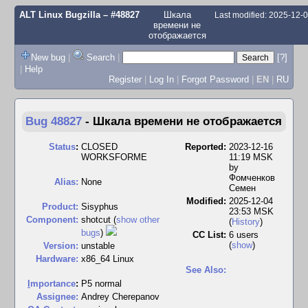
ALT Linux Bugzilla
– #48827
Шкала
Last modified: 2025-12-
времени не
отображается
New bug
|
Search
|
[?]
|
Help
Register
|
Log In
|
Forgot Password
|
EN
|
RU
Bug 48827
-
Шкала времени не отображается
Status
:
CLOSED
Reported:
2023-12-16
WORKSFORME
11:19 MSK
by
Фомченков
Alias:
None
Семен
Modified:
2025-12-04
Product:
Sisyphus
23:53 MSK
Component:
shotcut (
show other
(
History
)
bugs
)
CC List:
6 users
(
show
)
Version:
unstable
Hardware:
x86_64 Linux
See Also:
I
mportance
:
P5 normal
Assignee:
Andrey Cherepanov