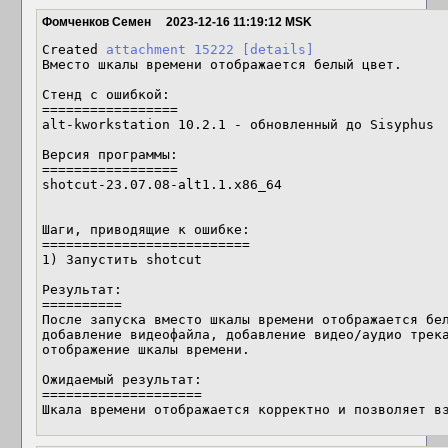
Фомченков Семен
2023-12-16 11:19:12 MSK
Created 
attachment 15222
[details]
Вместо шкалы времени отображается белый цвет.

Стенд с ошибкой:

=================

alt-kworkstation 10.2.1 - обновленный до Sisyphus

Версия программы:

=================

shotcut-23.07.08-alt1.1.x86_64

Шаги, приводящие к ошибке:

==========================

1) Запустить shotcut

Результат:

==========

После запуска вместо шкалы времени отображается бел
добавление видеофайла, добавление видео/аудио трека
отображение шкалы времени.

Ожидаемый результат:

====================

Шкала времени отображается корректно и позволяет в