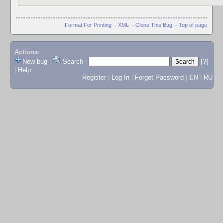
Format For Printing
-
XML
-
Clone This Bug
-
Top of page
Actions:
New bug
|
Search
|
[?]
|
Help
Register
|
Log In
|
Forgot Password
|
EN
|
RU