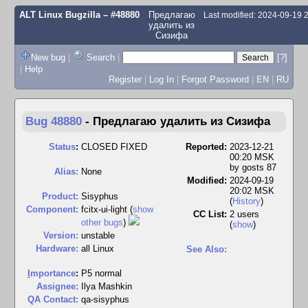
ALT Linux Bugzilla
– #48880
Предлагаю
Last modified: 2024-09-19
удалить из
Сизифа
New bug
|
Search
|
[?]
|
Help
Register
|
Log In
|
Forgot Password
|
EN
|
RU
Bug 48880
-
Предлагаю удалить из Сизифа
Status
:
CLOSED FIXED
Reported:
2023-12-21
00:20 MSK
by
gosts 87
Alias:
None
Modified:
2024-09-19
20:02 MSK
Product:
Sisyphus
(
History
)
Component:
fcitx-ui-light (
show
CC List:
2 users
other bugs
)
(
show
)
Version:
unstable
Hardware:
all Linux
See Also:
I
mportance
:
P5 normal
Assignee:
Ilya Mashkin
QA Contact:
qa-sisyphus