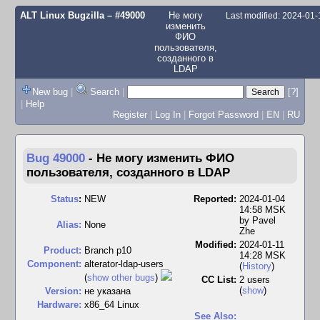
ALT Linux Bugzilla
– #49000
Не могу
Last modified: 2024-01
изменить
ФИО
пользователя,
созданного в
LDAP
New bug
|
Search
|
[?]
|
Help
Register
|
Log In
|
Forgot Password
|
EN
|
RU
Bug 49000
-
Не могу изменить ФИО
пользователя, созданного в LDAP
Status
:
NEW
Reported:
2024-01-04
14:58 MSK
by
Pavel
Alias:
None
Zhe
Modified:
2024-01-11
Product:
Branch p10
14:28 MSK
Component:
alterator-ldap-users
(
History
)
(
show other bugs
)
CC List:
2 users
(
show
)
Version:
не указана
Hardware:
x86_64 Linux
See Also: