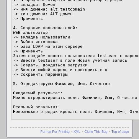
-> вкладка: Домен

-> имя домена: alt.testdomain

-> тип домена: ALT-домен

-> Применить

4. Создание пользователей:

WEB альтератор:

-> вкладка Пользователи

-> Выбор источника

-> База LDAP на этом сервере

-> Применить

Затем создаём нового пользователя testuser с пароле
-> Ввести testuser в поле Новая учётная запись

-> Создать, дождаться загрузки

-> Ввести любой пароль и повторить его

-> Сохранить параметры

5. Отредактируем Фамилию, Имя, Отчество

Ожидаемый результат:

Можно отредактировать поля: Фамилия, Имя, Отчество

Реальный результат:

Невозможно отредактировать поля: Фамилия, Имя, Отч
Format For Printing
-
XML
-
Clone This Bug
-
Top of page