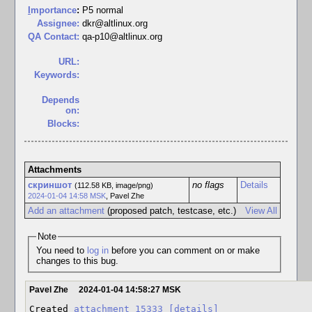
I
mportance
:
P5 normal
Assignee:
dkr@altlinux.org
QA Contact:
qa-p10@altlinux.org
URL:
Keywords:
Depends
on:
Blocks:
Attachments
скриншот
no flags
Details
(112.58 KB, image/png)
2024-01-04 14:58 MSK
,
Pavel Zhe
Add an attachment
(proposed patch, testcase, etc.)
View All
Note
You need to
log in
before you can comment on or make
changes to this bug.
Pavel Zhe
2024-01-04 14:58:27 MSK
Created 
attachment 15333
[details]