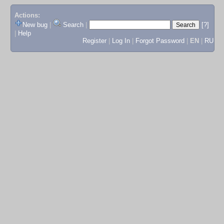
Actions:
New bug
|
Search
|
[?]
|
Help
Register
|
Log In
|
Forgot Password
|
EN
|
RU