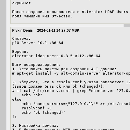
скриншот

После создания пользователя в Alterator LDAP Users 
поля Фамилия Имя Отчество.
Pivkin Denis
2024-01-11 14:27:07 MSK
Система:

p10 Server 10.1 x86-64

Версия:

alterator-ldap-users-0.8.5-alt2.x86_64

Шаги воспроизведения:

1. Установить пакеты для создания ALT-домена:

# apt-get install -y alt-domain-server alterator-op
2. Убедится, что в resolv.conf указан nameserver 12
(вывод должен быть ok или ok (changed)):

# if cat /etc/resolv.conf | grep "nameserver 127.0.
    echo "ok"

else

    echo "name_servers=\"127.0.0.1\"" >> /etc/resolvconf.conf

    resolvconf -u

    echo "ok (changed)"

fi

3. Настройка домена:

1. В браузере открыть WEB-альтератор сервера
