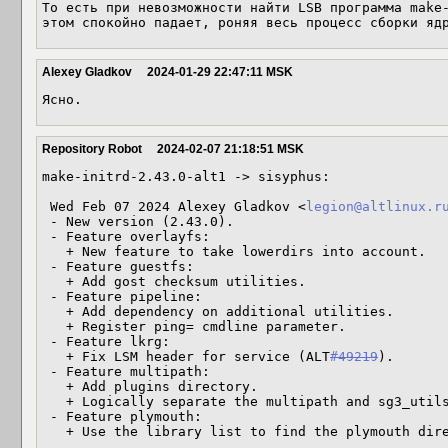
То есть при невозможности найти LSB программа make-
этом спокойно падает, роняя весь процесс сборки яд
Alexey Gladkov
2024-01-29 22:47:11 MSK
Ясно.
Repository Robot
2024-02-07 21:18:51 MSK
make-initrd-2.43.0-alt1 -> sisyphus:

 Wed Feb 07 2024 Alexey Gladkov <
legion@altlinux.r
 - New version (2.43.0).

 - Feature overlayfs:

   + New feature to take lowerdirs into account.

 - Feature guestfs:

   + Add gost checksum utilities.

 - Feature pipeline:

   + Add dependency on additional utilities.

   + Register ping= cmdline parameter.

 - Feature lkrg:

   + Fix LSM header for service (ALT
#49219
).

 - Feature multipath:

   + Add plugins directory.

   + Logically separate the multipath and sg3_utils files.

 - Feature plymouth:

   + Use the library list to find the plymouth dir