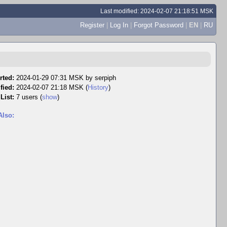
Last modified: 2024-02-07 21:18:51 MSK
Register
|
Log In
|
Forgot Password
|
EN
|
RU
rted:
2024-01-29 07:31 MSK by
serpiph
fied:
2024-02-07 21:18 MSK (
History
)
List:
7 users
(
show
)
Also: