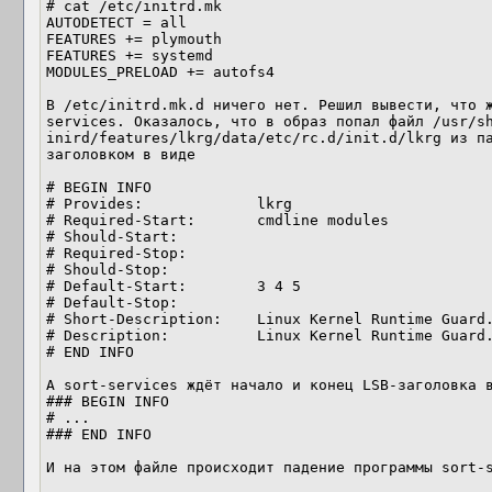
# cat /etc/initrd.mk

AUTODETECT = all

FEATURES += plymouth

FEATURES += systemd

MODULES_PRELOAD += autofs4

В /etc/initrd.mk.d ничего нет. Решил вывести, что 
services. Оказалось, что в образ попал файл /usr/s
inird/features/lkrg/data/etc/rc.d/init.d/lkrg из п
заголовком в виде

# BEGIN INFO

# Provides:		lkrg

# Required-Start:	cmdline modules

# Should-Start:

# Required-Stop:

# Should-Stop:

# Default-Start:	3 4 5

# Default-Stop:

# Short-Description:	Linux Kernel Runtime Guard.

# Description:		Linux Kernel Runtime Guard.

# END INFO

А sort-services ждёт начало и конец LSB-заголовка в
### BEGIN INFO

# ...

### END INFO

И на этом файле происходит падение программы sort-s