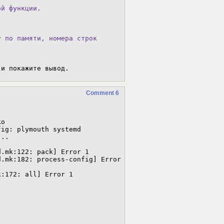
й функции.

 по памяти, номера строк

 и покажите вывод.
Comment 6
o

ig: plymouth systemd

..



.mk:122: pack] Error 1

.mk:182: process-config] Error 
:172: all] Error 1
