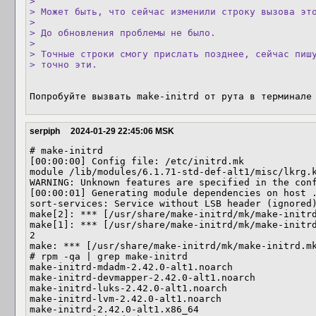
> 

> Может быть, что сейчас изменили строку вызова это
> 

> До обновления проблемы не было.

> 

> Точные строки смогу прислать позднее, сейчас пишу
> точно эти.
Попробуйте вызвать make-initrd от рута в терминале
serpiph
2024-01-29 22:45:06 MSK
# make-initrd

[00:00:00] Config file: /etc/initrd.mk

module /lib/modules/6.1.71-std-def-alt1/misc/lkrg.k
WARNING: Unknown features are specified in the conf
[00:00:01] Generating module dependencies on host .
sort-services: Service without LSB header (ignored)
make[2]: *** [/usr/share/make-initrd/mk/make-initrd
make[1]: *** [/usr/share/make-initrd/mk/make-initrd
2

make: *** [/usr/share/make-initrd/mk/make-initrd.mk
# rpm -qa | grep make-initrd

make-initrd-mdadm-2.42.0-alt1.noarch

make-initrd-devmapper-2.42.0-alt1.noarch

make-initrd-luks-2.42.0-alt1.noarch

make-initrd-lvm-2.42.0-alt1.noarch

make-initrd-2.42.0-alt1.x86_64
