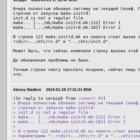
serpiph
2024-01-29 17:32:47 MSK
Вчера полностью обновил систему на текущий Сизиф. П
строчки от запуска make-initrd:

init.d is not a regular file

make... [.../mk/make-initrd.mk:122] Error 1

make... [.../mk/make-initrd.mk:182] Error 2

В строке 122 make-initrd.mk из пакета стоит вызов 
rcdir=.../etc/rc.d" и ".../etc/init.d".

Может быть, что сейчас изменили строку вызова этой 
До обновления проблемы не было.

Точные строки смогу прислать позднее, сейчас пишу п
эти.
Alexey Gladkov
2024-01-29 17:41:31 MSK
(In reply to serpiph from 
comment #4
> Вчера полностью обновил систему на текущий Сизиф.
> строчки от запуска make-initrd:

> init.d is not a regular file

> make... [.../mk/make-initrd.mk:122] Error 1

> make... [.../mk/make-initrd.mk:182] Error 2

> 

> В строке 122 make-initrd.mk из пакета стоит вызов
> параметрами "--rcdir=.../etc/rc.d" и ".../etc/ini