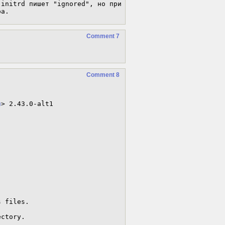
initrd пишет "ignored", но при 
ра.
Comment 7
Comment 8
u
> 2.43.0-alt1

ectory.