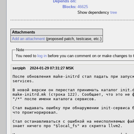
Depends on:
Blocks:
46625
Show dependency
tree
Attachments
Add an attachment
(proposed patch, testcase, etc.)
Note
You need to
log in
before you can comment on or make changes to t
serpiph
2024-01-29 07:31:27 MSK
После обновления make-initrd стал падать при запус
services.

В новой версии он перестал принимать каталог init.d
make-initrd.mk (строка 122). Сообщает, что это не ф
"/*" после имени каталога сервисов. 

Стал выдавать ошибку при обнаружении init-сервиса б
что проигнорировал.

Стал останавливаться с ошибкой на неисполняемых фай
знает ничего про "$local_fs" из скрипта llvm2.
