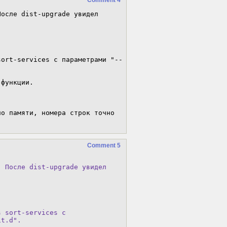
Comment 4
осле dist-upgrade увидел 
sort-services с параметрами "--
функции.

о памяти, номера строк точно 
Comment 5
 После dist-upgrade увидел

 sort-services с

t.d".
