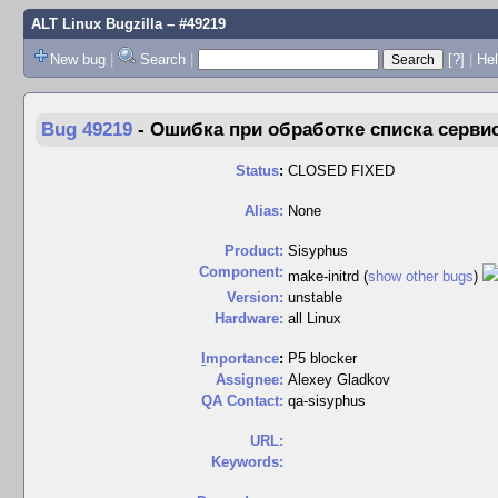
ALT Linux Bugzilla
– #49219
New bug
|
Search
|
[?]
|
Hel
Bug 49219
-
Ошибка при обработке списка серви
Status
:
CLOSED FIXED
Alias:
None
Product:
Sisyphus
Component:
make-initrd (
show other bugs
)
Version:
unstable
Hardware:
all Linux
I
mportance
:
P5 blocker
Assignee:
Alexey Gladkov
QA Contact:
qa-sisyphus
URL:
Keywords: