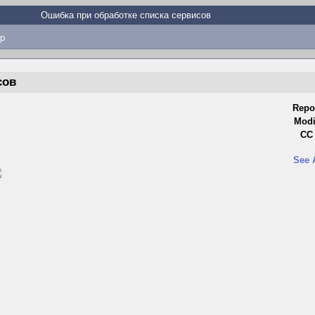
Ошибка при обработке списка сервисов
p
сов
Repo
Modi
CC 
See 