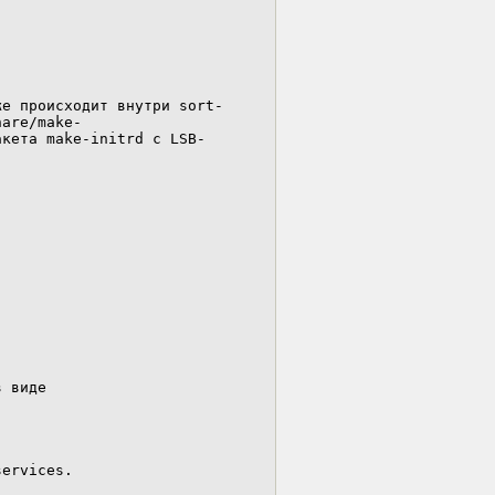
же происходит внутри sort-
hare/make-
акета make-initrd с LSB-
 виде

ervices.
