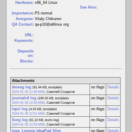
Hardware:
x86_64 Linux
See Also:
I
mportance
:
P5 normal
Assignee:
Vitaly Chikunov
QA Contact:
qa-p10@altlinux.org
URL:
Keywords:
Depends
on:
Blocks:
Attachments
dmesg log
no flags
Details
(81.44 KB, text/plain)
2024-01-30 12:48 MSK
,
Савелий Солдатов
journalctl log
no flags
Details
(185.50 KB, text/plain)
2024-01-30 12:50 MSK
,
Савелий Солдатов
lspci log
no flags
Details
(4.93 KB, text/plain)
2024-01-30 12:51 MSK
,
Савелий Солдатов
Xorg log
no flags
Details
(61.22 KB, text/x-log)
2024-01-30 12:53 MSK
,
Савелий Солдатов
logs_Lenovo IdeaPad Slim
no flags
Details