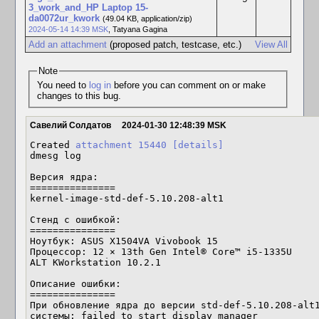
3_work_and_HP Laptop 15-
da0072ur_kwork
(49.04 KB, application/zip)
2024-05-14 14:39 MSK
,
Tatyana Gagina
Add an attachment
(proposed patch, testcase, etc.)
View All
Note
You need to
log in
before you can comment on or make
changes to this bug.
Савелий Солдатов
2024-01-30 12:48:39 MSK
Created 
attachment 15440
[details]
dmesg log

Версия ядра:

===============

kernel-image-std-def-5.10.208-alt1

Стенд с ошибкой:

===============

Ноутбук: ASUS X1504VA Vivobook 15

Процессор: 12 × 13th Gen Intel® Core™ i5-1335U

ALT KWorkstation 10.2.1

Описание ошибки:

===============

При обновление ядра до версии std-def-5.10.208-alt1
системы: failed to start display manager
