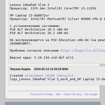
Lenovo IdeaPad Slim 3

Процессор: 13th Gen Intel(R) Core(TM) i5-1335U

HP Laptop 15-da0072ur

Процессор: Intel(R) Pentium(R) Silver N5000 CPU @ 1
С установленными системами:

P10 ALT Workstation 10.3 x86-64

P10 ALT Workstation 10.2 x86-64

Не воспроизводится на P10 Education x86-64 (на реал
20VH001WRT).

Проблема согласно описанию 
https://bugzilla.altlin
Версия ядра: 5.10.216-std-def-alt1
Tatyana Gagina
2024-05-14 14:39:29 MSK
Created 
attachment 16106
[details]
logs_Lenovo IdeaPad Slim 3_work_and_HP Laptop 15-d
Format For Printing
-
XML
-
Clone This Bug
-
Top of page