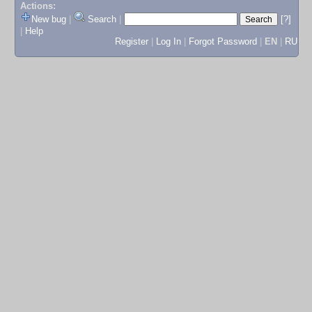
Actions:
New bug
|
Search
|
[?]
|
Help
Register
|
Log In
|
Forgot Password
|
EN
|
RU