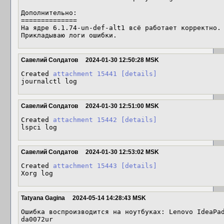
Дополнительно:

==============

На ядре 6.1.74-un-def-alt1 всё работает корректно.

Прикладываю логи ошибки.
Савелий Солдатов
2024-01-30 12:50:28 MSK
Created 
attachment 15441
[details]
journalctl log
Савелий Солдатов
2024-01-30 12:51:00 MSK
Created 
attachment 15442
[details]
lspci log
Савелий Солдатов
2024-01-30 12:53:02 MSK
Created 
attachment 15443
[details]
Xorg log
Tatyana Gagina
2024-05-14 14:28:43 MSK
Ошибка воспроизводится на ноутбуках: Lenovo IdeaPa
da0072ur
