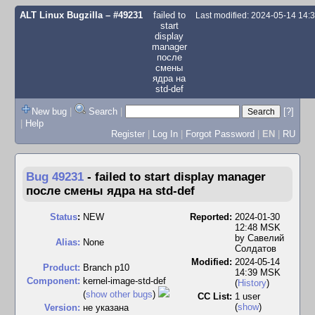
ALT Linux Bugzilla
– #49231
failed to
Last modified: 2024-05-14 14
start
display
manager
после
смены
ядра на
std-def
New bug
|
Search
|
[?]
|
Help
Register
|
Log In
|
Forgot Password
|
EN
|
RU
Bug 49231
-
failed to start display manager
после смены ядра на std-def
Status
:
NEW
Reported:
2024-01-30
12:48 MSK
by
Савелий
Alias:
None
Солдатов
Modified:
2024-05-14
Product:
Branch p10
14:39 MSK
Component:
kernel-image-std-def
(
History
)
(
show other bugs
)
CC List:
1 user
(
show
)
Version:
не указана