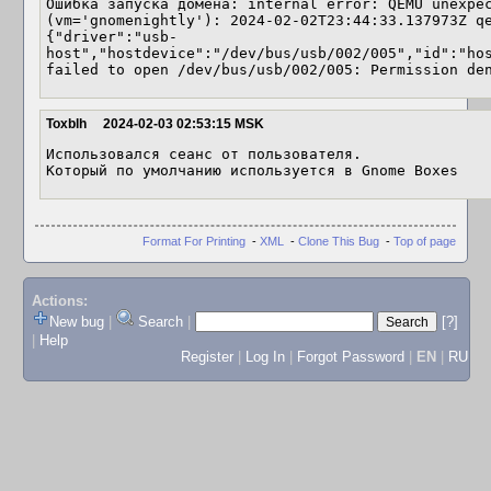
Ошибка запуска домена: internal error: QEMU unexpec
(vm='gnomenightly'): 2024-02-02T23:44:33.137973Z qe
{"driver":"usb-
host","hostdevice":"/dev/bus/usb/002/005","id":"hos
failed to open /dev/bus/usb/002/005: Permission de
Toxblh
2024-02-03 02:53:15 MSK
Использовался сеанс от пользователя.

Который по умолчанию используется в Gnome Boxes
Format For Printing
-
XML
-
Clone This Bug
-
Top of page
Actions:
New bug
|
Search
|
[?]
|
Help
Register
|
Log In
|
Forgot Password
|
EN
|
RU