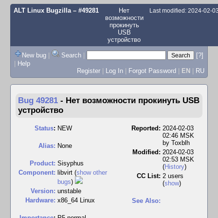
ALT Linux Bugzilla
– #49281
Нет
Last modified: 2024-02-0
возможности
прокинуть
USB
устройство
New bug
|
Search
|
[?]
|
Help
Register
|
Log In
|
Forgot Password
|
EN
|
RU
Bug 49281
-
Нет возможности прокинуть USB
устройство
Status
:
NEW
Reported:
2024-02-03
02:46 MSK
by
Toxblh
Alias:
None
Modified:
2024-02-03
02:53 MSK
Product:
Sisyphus
(
History
)
Component:
libvirt (
show other
CC List:
2 users
bugs
)
(
show
)
Version:
unstable
Hardware:
x86_64 Linux
See Also:
I
mportance
:
P5 normal