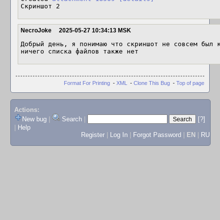
Скриншот 2
NecroJoke
2025-05-27 10:34:13 MSK
Добрый день, я понимаю что скриншот не совсем был к
ничего списка файлов также нет
Format For Printing
-
XML
-
Clone This Bug
-
Top of page
Actions:
New bug
|
Search
|
[?]
|
Help
Register
|
Log In
|
Forgot Password
|
EN
|
RU