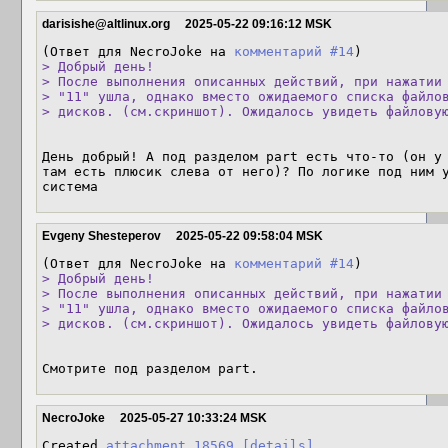
darisishe@altlinux.org
2025-05-22 09:16:12 MSK
(Ответ для NecroJoke на 
комментарий #14
> Добрый день!

> После выполнения описанных действий, при нажатии 
> "11" ушла, однако вместо ожидаемого списка файлов
> дисков. (см.скриншот). Ожидалось увидеть файлову
День добрый! А под разделом part есть что-то (он у 
там есть плюсик слева от него)? По логике под ним у
система
Evgeny Shesteperov
2025-05-22 09:58:04 MSK
(Ответ для NecroJoke на 
комментарий #14
> Добрый день!

> После выполнения описанных действий, при нажатии 
> "11" ушла, однако вместо ожидаемого списка файлов
> дисков. (см.скриншот). Ожидалось увидеть файлову
Смотрите под разделом part.
NecroJoke
2025-05-27 10:33:24 MSK
Created 
attachment 18569
[details]