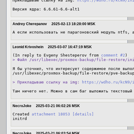
Прикладываю ссылку на img: 
https://wdho.ru/kcN9/in
Версия ядра: 6.6.61-6.6-alt1
Andrey Cherepanov
2025-02-13 18:28:00 MSK
А если использовать не парагоновский модуль ntfs, 
Leonid Krivoshein
2025-03-07 16:47:19 MSK
(In reply to Evgeny Shesteperov from 
comment #2
> Файл /usr/libexec/proxmox-backup/file-restore/in
Я бы уточнил, что интересует содержимое после выпол
/usr/libexec/proxmox-backup/file-restore/pve-backup
> Прикладываю ссылку на img: 
https://wdho.ru/kcN9/
Там ничего нет. Можно в сам баг выложить текстовый
NecroJoke
2025-03-21 06:02:26 MSK
Created 
attachment 18053
[details]
initrd
NecroJoke
2025-03-21 06:03:54 MSK