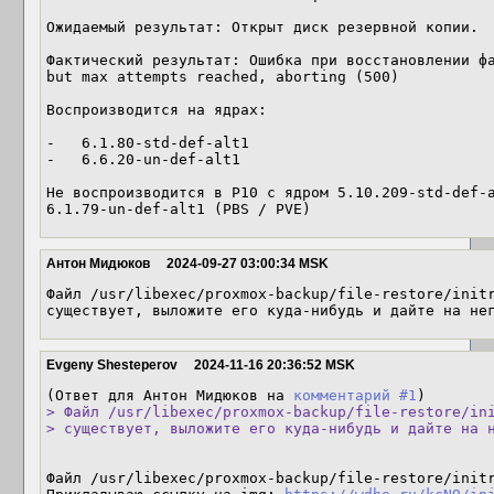
Ожидаемый результат: Открыт диск резервной копии.

Фактический результат: Ошибка при восстановлении фа
but max attempts reached, aborting (500)

Воcпроизводится на ядрах:

-   6.1.80-std-def-alt1

-   6.6.20-un-def-alt1

Не воспроизводится в P10 с ядром 5.10.209-std-def-a
6.1.79-un-def-alt1 (PBS / PVE)
Антон Мидюков
2024-09-27 03:00:34 MSK
Файл /usr/libexec/proxmox-backup/file-restore/initr
существует, выложите его куда-нибудь и дайте на не
Evgeny Shesteperov
2024-11-16 20:36:52 MSK
(Ответ для Антон Мидюков на 
комментарий #1
> Файл /usr/libexec/proxmox-backup/file-restore/ini
> существует, выложите его куда-нибудь и дайте на 
Файл /usr/libexec/proxmox-backup/file-restore/initr