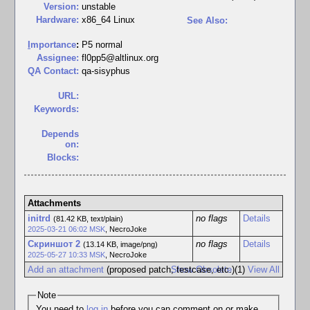
Version:
unstable
Hardware:
x86_64 Linux
See Also:
I
mportance
:
P5 normal
Assignee:
fl0pp5@altlinux.org
QA Contact:
qa-sisyphus
URL:
Keywords:
Depends
on:
Blocks:
Attachments
initrd
no flags
Details
(81.42 KB, text/plain)
2025-03-21 06:02 MSK
,
NecroJoke
Скриншот 2
no flags
Details
(13.14 KB, image/png)
2025-05-27 10:33 MSK
,
NecroJoke
Add an attachment
(proposed patch, testcase, etc.)
Show Obsolete
(1)
View All
Note
You need to
log in
before you can comment on or make