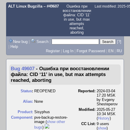
ALT Linux Bugzilla
– #49607
Ошибка при
Last modified: 2025-
восстановлении
файла: CID ‘11’
in use, but max
attempts
reached,
aborting
New bug
|
Search
|
[?]
|
Help
Register
|
Log In
|
Forgot Password
|
EN
|
RU
Bug 49607
-
Ошибка при восстановлении
файла: CID ‘11’ in use, but max attempts
reached, aborting
Status
:
REOPENED
Reported:
2024-03-04
17:20 MSK
by
Evgeny
Alias:
None
Shesteperov
Modified:
2025-05-27
Product:
Sisyphus
10:34 MSK
Component:
pve-backup-restore-
(
History
)
image (
show other
CC List:
9 users
bugs
)
(
show
)