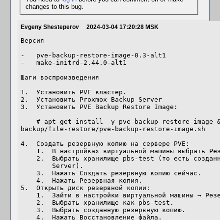
changes to this bug.
Evgeny Shesteperov
2024-03-04 17:20:28 MSK
Версия

-   pve-backup-restore-image-0.3-alt1

-   make-initrd-2.44.0-alt1

Шаги воспроизведения

1.  Установить PVE кластер.

2.  Установить Proxmox Backup Server

3.  Установить PVE Backup Restore Image:

    # apt-get install -y pve-backup-restore-image && /usr/libexec/proxmox-
backup/file-restore/pve-backup-restore-image.sh

4.  Создать резервную копию на сервере PVE:

    1.  В настройках виртуальной машины выбрать Резервная копия.

    2.  Выбрать хранилище pbs-test (то есть созданный Proxmox Backup

        Server).

    3.  Нажать Создать резервную копию сейчас.

    4.  Нажать Резервная копия.

5.  Открыть диск резервной копии:

    1.  Зайти в настройки виртуальной машины → Резервная копия.

    2.  Выбрать хранилище как pbs-test.

    3.  Выбрать созданную резервную копию.

    4.  Нажать Восстановление файла.
