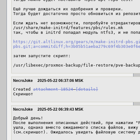
Ещё лучше дождаться их одобрения и проверки.

Тогда будет достаточно просто обновиться из репозит
Если ждать нет возможности, попробуйте отредактиров
/usr/share/make-initrd/features/pbs/rules.mk

так, чтобы в initrd попадал модуль ntfs3, и не попа
https://git.altlinux.org/gears/m/make-initrd-pbs.g
pbs.git;a=commitdiff;h=3b05b51aeba279c69f4b303e0f6
затем запустите скрипт:

/usr/libexec/proxmox-backup/file-restore/pve-backu
NecroJoke
2025-05-22 06:37:06 MSK
Created 
attachment 18524
[details]
Скриншот
NecroJoke
2025-05-22 06:39:43 MSK
Добрый день!

После выполнения описанных действий, при нажатии "F
ушла, однако вместо ожидаемого списка файлов, вижу 
(см.скриншот). Ожидалось увидеть файловую систему 