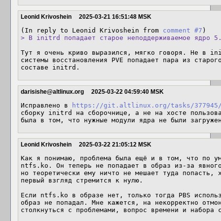
Leonid Krivoshein
2025-03-21 16:51:48 MSK
(In reply to Leonid Krivoshein from 
comment #7
> В initrd попадает старое неподдерживаемое ядро 5
Тут я очень криво выразился, мягко говоря. Не в ini
системы восстановления PVE попадает пара из старого
составе initrd.
darisishe@altlinux.org
2025-03-22 04:59:40 MSK
Исправлено в 
https://git.altlinux.org/tasks/377945
сборку initrd на сборочнице, а не на хосте пользова
была в том, что нужные модули ядра не были загруже
Leonid Krivoshein
2025-03-22 21:05:12 MSK
Как я понимаю, проблема была ещё и в том, что по ум
ntfs.ko. Он теперь не попадает в образ из-за явного
но теоретически ему ничто не мешает туда попасть, х
первый взгляд стремится к нулю.

Если ntfs.ko в образе нет, только тогда PBS использ
образ не попадал. Мне кажется, на некорректно отмон
столкнуться с проблемами, вопрос времени и набора с