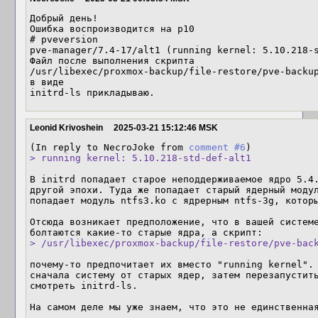
Добрый день!

Ошибка воспроизводится на p10

# pveversion 

pve-manager/7.4-17/alt1 (running kernel: 5.10.218-s
Файл после выполнения скрипта

/usr/libexec/proxmox-backup/file-restore/pve-backup
в виде

initrd-ls прикладываю.
Leonid Krivoshein
2025-03-21 15:12:46 MSK
(In reply to NecroJoke from 
comment #6
> running kernel: 5.10.218-std-def-alt1
В initrd попадает старое неподдерживаемое ядро 5.4.
другой эпохи. Туда же попадает старый ядерный модул
попадает модуль ntfs3.ko с ядрерным ntfs-3g, которы
Отсюда возникает предположение, что в вашей системе
> /usr/libexec/proxmox-backup/file-restore/pve-bac
почему-то предпочитает их вместо "running kernel". 
сначала систему от старых ядер, затем перезапустить
смотреть initrd-ls.

На самом деле мы уже знаем, что это не единственна