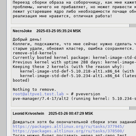
Переезд сборки образа на соборочницу, как мне кажет
проблемы, ничего не прибавляет, но может привести к
лежит устаревшее ядро либо необходимости почаще обн
реализация мне нравится, отличная работа!
NecroJoke
2025-03-25 05:35:24 MSK
Добрый день!

Коллеги, подскажите, что мне сейчас нужно сделать ч
старые удали, обновил кластер, ошибка сохраняется.

remove-old-kernels  

Currently booted kernel package: kernel-image-std-d
Previous kernel with uptime 288 days: kernel-image-
Keeping these 2 kernels (with the reason why):

   kernel-image-std-def-5.10.218-alt1.x86_64 (with uptime 288 days)

   kernel-image-std-def-5.10.234-alt1.x86_64 (latest for std-def, currently 
booted)

root@altpve1.test.lab
 ~ # pveversion

pve-manager/7.4-17/alt2 (running kernel: 5.10.234-
Leonid Krivoshein
2025-03-26 00:47:29 MSK
https://packages.altlinux.org/ru/tasks/377945/
https://packages.altlinux.org/ru/tasks/378500/
Тогда можно будет поставить через apt-repo test.
