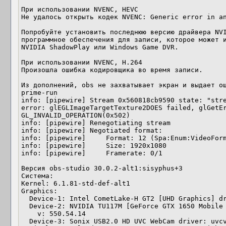
При использовании NVENC, HEVC

Не удалось открыть кодек NVENC: Generic error in an
Попробуйте установить последнюю версию драйвера NVI
программное обеспечения для записи, которое может и
NVIDIA ShadowPlay или Windows Game DVR.

При использовании NVENC, H.264

Произошла ошибка кодировщика во время записи.

Из дополнений, obs не захватывает экран и выдает о
prime-run

info: [pipewire] Stream 0x560818cb9590 state: "stre
error: glEGLImageTargetTexture2DOES failed, glGetEr
GL_INVALID_OPERATION(0x502)

info: [pipewire] Renegotiating stream

info: [pipewire] Negotiated format:

info: [pipewire]     Format: 12 (Spa:Enum:VideoForm
info: [pipewire]     Size: 1920x1080

info: [pipewire]     Framerate: 0/1

Версия obs-studio 30.0.2-alt1:sisyphus+3

Система:

Kernel: 6.1.81-std-def-alt1 

Graphics:

  Device-1: Intel CometLake-H GT2 [UHD Graphics] driver: i915 v: kernel

  Device-2: NVIDIA TU117M [GeForce GTX 1650 Mobile / Max-Q] driver: nvidia

    v: 550.54.14

  Device-3: Sonix USB2.0 HD UVC WebCam driver: uvcvideo type: USB
