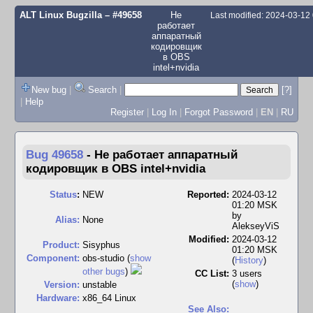
ALT Linux Bugzilla
– #49658
Не
Last modified: 2024-03-12
работает
аппаратный
кодировщик
в OBS
intel+nvidia
New bug
|
Search
|
[?]
|
Help
Register
|
Log In
|
Forgot Password
|
EN
|
RU
Bug 49658
-
Не работает аппаратный
кодировщик в OBS intel+nvidia
Status
:
NEW
Reported:
2024-03-12
01:20 MSK
by
Alias:
None
AlekseyViS
Modified:
2024-03-12
Product:
Sisyphus
01:20 MSK
Component:
obs-studio (
show
(
History
)
other bugs
)
CC List:
3 users
(
show
)
Version:
unstable
Hardware:
x86_64 Linux
See Also: