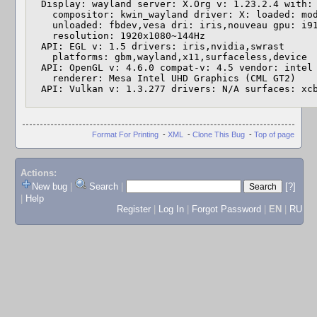
  Display: wayland server: X.Org v: 1.23.2.4 with: Xwayland v: 23.2.4

    compositor: kwin_wayland driver: X: loaded: modesetting,nouveau

    unloaded: fbdev,vesa dri: iris,nouveau gpu: i915

    resolution: 1920x1080~144Hz

  API: EGL v: 1.5 drivers: iris,nvidia,swrast

    platforms: gbm,wayland,x11,surfaceless,device

  API: OpenGL v: 4.6.0 compat-v: 4.5 vendor: intel mesa v: 24.0.2

    renderer: Mesa Intel UHD Graphics (CML GT2)

  API: Vulkan v: 1.3.277 drivers: N/A surfaces: xc
Format For Printing
-
XML
-
Clone This Bug
-
Top of page
Actions:
New bug
|
Search
|
[?]
|
Help
Register
|
Log In
|
Forgot Password
|
EN
|
RU