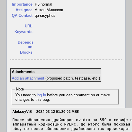
I
mportance
:
P5 normal
Assignee:
Антон Мидюков
QA Contact:
qa-sisyphus
URL:
Keywords:
Depends
on:
Blocks:
Attachments
Add an attachment
(proposed patch, testcase, etc.)
Note
You need to
log in
before you can comment on or make
changes to this bug.
AlekseyViS
2024-03-12 01:20:02 MSK
Полсе обновления драйверов nvidia на 550 в сизифе в
аппаратный кодировщик NVENC. До этого была похожая 
obs, но полсе обновления драйверова так происходит 