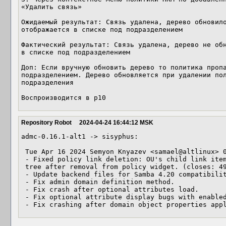
«Удалить связь» 

Ожидаемый результат: Связь удалена, дерево обновило
отображается в списке под подразделением  

Фактический результат: Связь удалена, дерево не обн
в списке под подразделением 

Доп: Если вручную обновить дерево то политика пропа
подразделением. Дерево обновляется при удалении пол
подразделения

Воспроизводится в p10
Repository Robot
2024-04-24 16:44:12 MSK
admc-0.16.1-alt1 -> sisyphus:

 Tue Apr 16 2024 Semyon Knyazev <samael@altlinux> 0.16.1-alt1

 - Fixed policy link deletion: OU's child link items are deleted from

 tree after removal from policy widget. (closes: 49670)

 - Update backend files for Samba 4.20 compatibility.

 - Fix admin domain definition method.

 - Fix crash after optional attributes load.

 - Fix optional attribute display bugs with enabled LAPS.

 - Fix crashing after domain object properties app