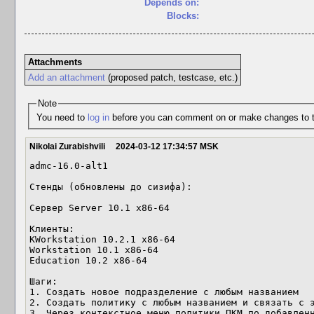
Depends on:
Blocks:
Attachments
Add an attachment
(proposed patch, testcase, etc.)
Note
You need to
log in
before you can comment on or make changes to t
Nikolai Zurabishvili
2024-03-12 17:34:57 MSK
admc-16.0-alt1

Стенды (обновлены до сизифа):

Сервер Server 10.1 x86-64

Клиенты:

KWorkstation 10.2.1 x86-64

Workstation 10.1 x86-64

Education 10.2 x86-64

Шаги:

1. Создать новое подразделение с любым названием

2. Создать политику с любым названием и связать с э
3. Через контекстное меню политики ПКМ по добавленн