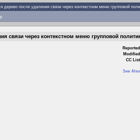
я дерево после удаления связи через контекстном меню групповой поли
p
ния связи через контекстном меню групповой полити
Reported
Modified
CC List
See Also