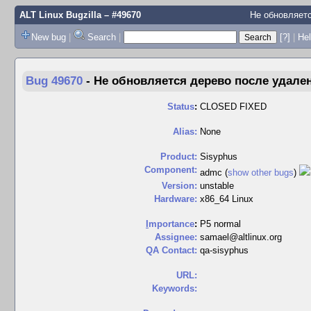
ALT Linux Bugzilla
– #49670
Не обновляетс
New bug
|
Search
|
[?]
|
Hel
Bug 49670
-
Не обновляется дерево после удале
Status
:
CLOSED FIXED
Alias:
None
Product:
Sisyphus
Component:
admc (
show other bugs
)
Version:
unstable
Hardware:
x86_64 Linux
I
mportance
:
P5 normal
Assignee:
samael@altlinux.org
QA Contact:
qa-sisyphus
URL:
Keywords: