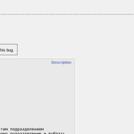
his bug.
Description
тим подразделением

ому подразделению и выбрать 