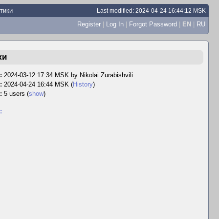
тики
Last modified: 2024-04-24 16:44:12 MSK
Register
|
Log In
|
Forgot Password
|
EN
|
RU
ки
:
2024-03-12 17:34 MSK by
Nikolai Zurabishvili
:
2024-04-24 16:44 MSK (
History
)
:
5 users
(
show
)
: