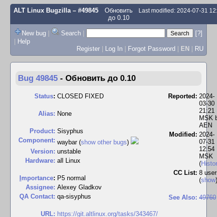
ALT Linux Bugzilla
– #49845
Обновить
Last modified: 2024-07-31 1
до 0.10
New bug
|
Search
|
[?]
|
Help
Register
|
Log In
|
Forgot Password
|
EN
|
RU
Bug 49845
-
Обновить до 0.10
Status
:
CLOSED FIXED
Reported:
2024-
03-30
21:21
Alias:
None
MSK 
AEN
Product:
Sisyphus
Modified:
2024-
Component:
07-31
waybar (
show other bugs
)
12:54
Version:
unstable
MSK
Hardware:
all Linux
(
Histo
CC List:
8 user
I
mportance
:
P5 normal
(
show
Assignee:
Alexey Gladkov
QA Contact:
qa-sisyphus
See Also:
49760
URL:
https://git.altlinux.org/tasks/343467/