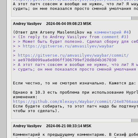
А этот патч совсем и вообще не нужен, что ли? Я way
судить; он мне показался просто сменой умолчания п
Andrey Vasilyev
2024-06-04 09:08:23 MSK
(Ответ для Arseny Maslennikov на 
комментарий #4
> (In reply to Andrey Vasilyev from 
comment #3
)

> > Может быть будет полезно. Сделал сборку для себ
> > 
https://gitverse.ru/amvasilyev/waybar
> 

> 
https://gitverse.ru/amvasilyev/waybar/commit/
> ae970d8099aa6e806ff306799ef20d8d4b367030

> А этот патч совсем и вообще не нужен, что ли? Я w
> судить; он мне показался просто сменой умолчания
Если честно, то не смотрел изначально. Кажется да: 
Однако в 10.3 есть проблема при использование Hyprl
изменения: 
https://github.com/Alexays/Waybar/commit/24e8766aa
Если будете собирать, то этот патч надо бы подтянут
чтобы это сделать).
Andrey Vasilyev
2024-06-21 08:33:14 MSK
Комментарий к предыдущему комментарию. В Сизиф добе