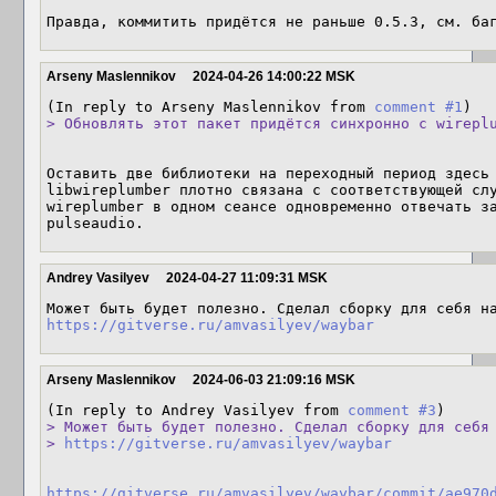
Правда, коммитить придётся не раньше 0.5.3, см. ба
Arseny Maslennikov
2024-04-26 14:00:22 MSK
(In reply to Arseny Maslennikov from 
comment #1
> Обновлять этот пакет придётся синхронно с wirepl
Оставить две библиотеки на переходный период здесь 
libwireplumber плотно связана с соответствующей слу
wireplumber в одном сеансе одновременно отвечать за
pulseaudio.
Andrey Vasilyev
2024-04-27 11:09:31 MSK
https://gitverse.ru/amvasilyev/waybar
Arseny Maslennikov
2024-06-03 21:09:16 MSK
(In reply to Andrey Vasilyev from 
comment #3
> Может быть будет полезно. Сделал сборку для себя 
> 
https://gitverse.ru/amvasilyev/waybar
https://gitverse.ru/amvasilyev/waybar/commit/ae970