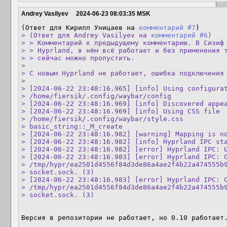
Andrey Vasilyev
2024-06-23 08:03:35 MSK
(Ответ для Кирилл Уницаев на 
комментарий #7
> (Ответ для Andrey Vasilyev на 
комментарий #6
)

> > Комментарий к предыдущему комментарию. В Сизиф 
> > Hyprland, в нём всё работает и без применения т
> > сейчас можно пропустить.

> 

> С новым Hyprland не работает, ошибка подключения 
> 

> [2024-06-22 23:48:16.965] [info] Using configurat
> /home/fiersik/.config/waybar/config

> [2024-06-22 23:48:16.969] [info] Discovered appea
> [2024-06-22 23:48:16.969] [info] Using CSS file

> /home/fiersik/.config/waybar/style.css

> basic_string::_M_create

> [2024-06-22 23:48:16.982] [warning] Mapping is no
> [2024-06-22 23:48:16.982] [info] Hyprland IPC sta
> [2024-06-22 23:48:16.982] [error] Hyprland IPC: U
> [2024-06-22 23:48:16.983] [error] Hyprland IPC: C
> /tmp/hypr/ea2501d4556f84d3de86a4ae2f4b22a474555b9
> socket.sock. (3)

> [2024-06-22 23:48:16.983] [error] Hyprland IPC: C
> /tmp/hypr/ea2501d4556f84d3de86a4ae2f4b22a474555b9
> socket.sock. (3)
Версия в репозитории не работает, но 0.10 работает