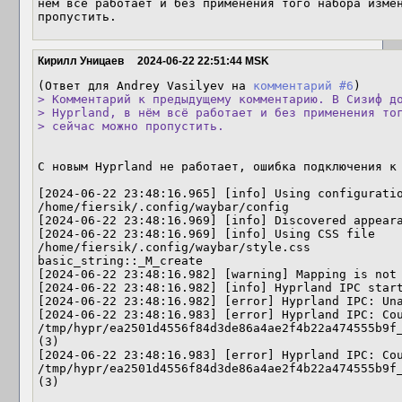
нём всё работает и без применения того набора измен
пропустить.
Кирилл Уницаев
2024-06-22 22:51:44 MSK
(Ответ для Andrey Vasilyev на 
комментарий #6
> Комментарий к предыдущему комментарию. В Сизиф до
> Hyprland, в нём всё работает и без применения тог
> сейчас можно пропустить.
С новым Hyprland не работает, ошибка подключения к 
[2024-06-22 23:48:16.965] [info] Using configuratio
/home/fiersik/.config/waybar/config

[2024-06-22 23:48:16.969] [info] Discovered appeara
[2024-06-22 23:48:16.969] [info] Using CSS file 
/home/fiersik/.config/waybar/style.css

basic_string::_M_create

[2024-06-22 23:48:16.982] [warning] Mapping is not 
[2024-06-22 23:48:16.982] [info] Hyprland IPC start
[2024-06-22 23:48:16.982] [error] Hyprland IPC: Una
[2024-06-22 23:48:16.983] [error] Hyprland IPC: Cou
/tmp/hypr/ea2501d4556f84d3de86a4ae2f4b22a474555b9f_
(3)

[2024-06-22 23:48:16.983] [error] Hyprland IPC: Cou
/tmp/hypr/ea2501d4556f84d3de86a4ae2f4b22a474555b9f_
(3)