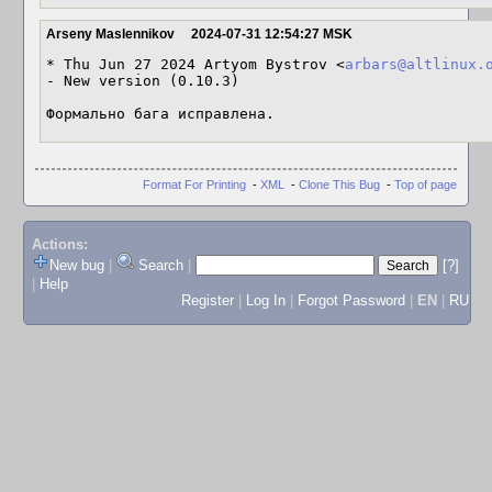
Arseny Maslennikov
2024-07-31 12:54:27 MSK
* Thu Jun 27 2024 Artyom Bystrov <
arbars@altlinux.
- New version (0.10.3)

Формально бага исправлена.
Format For Printing
-
XML
-
Clone This Bug
-
Top of page
Actions:
New bug
|
Search
|
[?]
|
Help
Register
|
Log In
|
Forgot Password
|
EN
|
RU