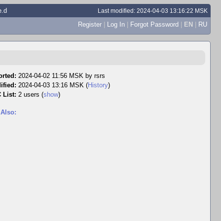
e.d
Last modified: 2024-04-03 13:16:22 MSK
Register
|
Log In
|
Forgot Password
|
EN
|
RU
rted:
2024-04-02 11:56 MSK by
rsrs
ified:
2024-04-03 13:16 MSK (
History
)
 List:
2 users
(
show
)
 Also: