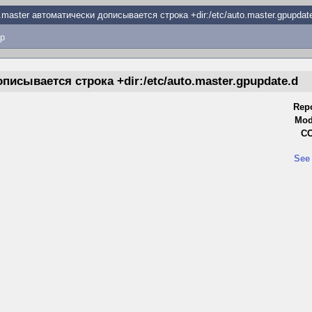
master автоматически дописывается строка +dir:/etc/auto.master.gpupdat
p
писывается строка +dir:/etc/auto.master.gpupdate.d
Repo
Mod
CC
See