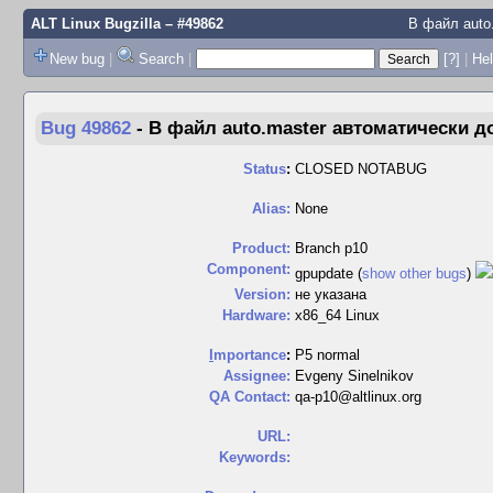
ALT Linux Bugzilla
– #49862
В файл auto.
New bug
|
Search
|
[?]
|
Hel
Bug 49862
-
В файл auto.master автоматически до
Status
:
CLOSED NOTABUG
Alias:
None
Product:
Branch p10
Component:
gpupdate (
show other bugs
)
Version:
не указана
Hardware:
x86_64 Linux
I
mportance
:
P5 normal
Assignee:
Evgeny Sinelnikov
QA Contact:
qa-p10@altlinux.org
URL:
Keywords: