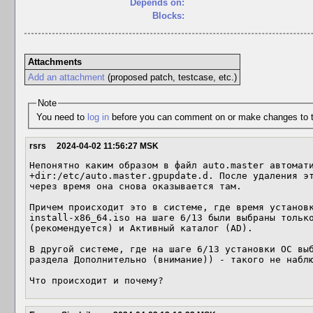
Depends on:
Blocks:
Attachments
Add an attachment
(proposed patch, testcase, etc.)
Note
You need to
log in
before you can comment on or make changes to t
rsrs
2024-04-02 11:56:27 MSK
Непонятно каким образом в файл auto.master автомати
+dir:/etc/auto.master.gpupdate.d. После удаления эт
через время она снова оказывается там.

Причем происходит это в системе, где время установ
install-x86_64.iso на шаге 6/13 были выбраны только
(рекомендуется) и Активный каталог (AD).

В другой системе, где на шаге 6/13 установки ОС выб
раздела Дополнительно (внимание)) - такого не наблю
Что происходит и почему?