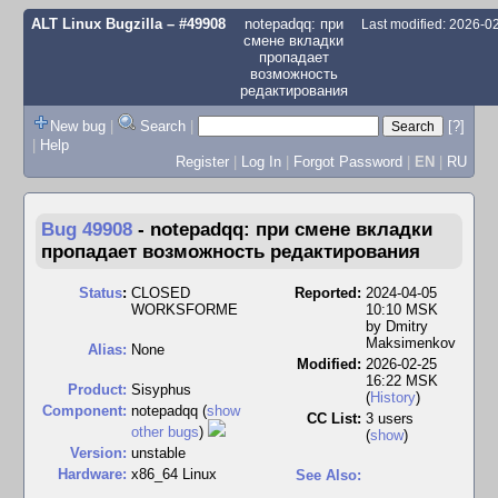
ALT Linux Bugzilla
– #49908
notepadqq: при
Last modified: 2026-
смене вкладки
пропадает
возможность
редактирования
New bug
|
Search
|
[?]
|
Help
Register
|
Log In
|
Forgot Password
|
EN
|
RU
Bug 49908
-
notepadqq: при смене вкладки
пропадает возможность редактирования
Status
:
CLOSED
Reported:
2024-04-05
WORKSFORME
10:10 MSK
by
Dmitry
Maksimenkov
Alias:
None
Modified:
2026-02-25
16:22 MSK
Product:
Sisyphus
(
History
)
Component:
notepadqq (
show
CC List:
3 users
other bugs
)
(
show
)
Version:
unstable
Hardware:
x86_64 Linux
See Also: