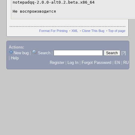
notepadqq-2.0.0-alt0.2.beta.x86_64

Не воспроизводится
Format For Printing
-
XML
-
Clone This Bug
-
Top of page
Actions:
New bug
|
Search
|
[?]
|
Help
Register
|
Log In
|
Forgot Password
|
EN
|
RU