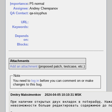
I
mportance
:
P5 normal
Assignee:
Andrey Cherepanov
QA Contact:
qa-sisyphus
URL:
Keywords:
Depends
on:
Blocks:
Attachments
Add an attachment
(proposed patch, testcase, etc.)
Note
You need to
log in
before you can comment on or make
changes to this bug.
Dmitry Maksimenkov
2024-04-05 10:10:31 MSK
При наличии открытых двух вкладок в notepadqq. Нажа
невозможности больше редактировать содержимое до по