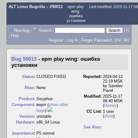
ALT Linux Bugzilla
– #50013
epm play
Last modified: 2025-11-17 0
wing:
ошибка
установки
New bug
|
Search
|
[?]
|
Help
Register
|
Log In
|
Forgot Password
|
EN
|
RU
Bug 50013
-
epm play wing: ошибка
установки
Status
:
CLOSED FIXED
Reported:
2024-04-12
22:19 MSK
by
Savelev
Alias:
None
Pavel
Modified:
2025-11-17
Product:
Sisyphus
08:40 MSK
Component:
eepm (
show other
(
History
)
bugs
)
CC List:
1 user
(
show
)
Version:
unstable
Hardware:
x86_64 Linux
See Also:
I
mportance
:
P5 normal