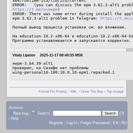
x64/runtime-icu/lib/icu/current

https://t.me/useepm
)

ERROR: There was some error during install the appl
epm 3.62.3-alt1 problem in Telegram: 
https://t.me/
Полный вывод процесса установки см. во вложении.

На education-10.2-x86-64 и education-10.2-x86-64-kd
Программа устанавливается и запускается корректно.
Vitaly Lipatov
2025-11-17 08:40:55 MSK
eepm-3.64.39-alt1

проверил, на Сизифе нет проблемы

wing-personal10-100:10.0.10-epm1.repacked.1
Format For Printing
-
XML
-
Clone This Bug
-
Top of page
Actions:
New bug
|
Search
|
[?]
|
Help
Register
|
Log In
|
Forgot Password
|
EN
|
RU