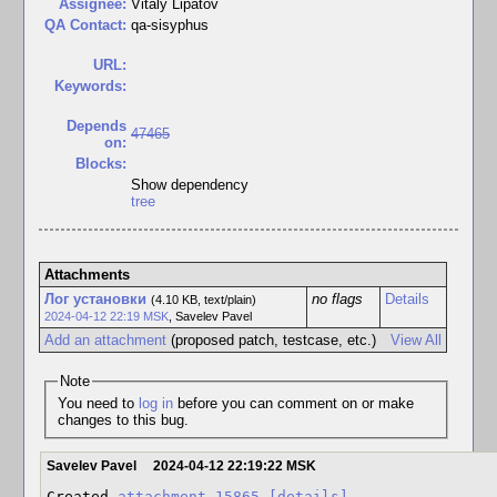
Assignee:
Vitaly Lipatov
QA Contact:
qa-sisyphus
URL:
Keywords:
Depends
47465
on:
Blocks:
Show dependency
tree
Attachments
Лог установки
no flags
Details
(4.10 KB, text/plain)
2024-04-12 22:19 MSK
,
Savelev Pavel
Add an attachment
(proposed patch, testcase, etc.)
View All
Note
You need to
log in
before you can comment on or make
changes to this bug.
Savelev Pavel
2024-04-12 22:19:22 MSK
Created 
attachment 15865
[details]