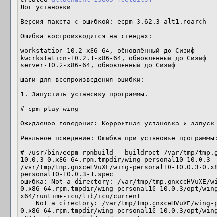
Лог установки

Версия пакета с ошибкой: eepm-3.62.3-alt1.noarch

Ошибка воспроизводится на стендах:

workstation-10.2-x86-64, обновлённый до Сизиф

kworkstation-10.2.1-x86-64, обновлённый до Сизиф

server-10.2-x86-64, обновлённый до Сизиф

Шаги для воспроизведения ошибки:

1. Запустить установку программы.

# epm play wing

Ожидаемое поведение: Корректная установка и запуск 
Реальное поведение: Ошибка при установке программы:
# /usr/bin/eepm-rpmbuild --buildroot /var/tmp/tmp.
10.0.3-0.x86_64.rpm.tmpdir/wing-personal10-10.0.3 -
/var/tmp/tmp.gnxceHVuXE/wing-personal10-10.0.3-0.x
personal10-10.0.3-1.spec

ошибка: Not a directory: /var/tmp/tmp.gnxceHVuXE/w
0.x86_64.rpm.tmpdir/wing-personal10-10.0.3/opt/win
x64/runtime-icu/lib/icu/current

    Not a directory: /var/tmp/tmp.gnxceHVuXE/wing-personal10-10.0.3-
0.x86_64.rpm.tmpdir/wing-personal10-10.0.3/opt/win