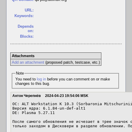
URL:
Keywords:
Depends
on:
Blocks:
Attachments
Add an attachment
(proposed patch, testcase, etc.)
Note
You need to
log in
before you can comment on or make
changes to this bug.
Антон Черепнёв
2024-04-23 19:54:06 MSK
OC: ALT Workstation K 10.3 (Sorbaronia Mitschurinii
Версия ядра: 6.1.84-un-def-alt1

DE: Plasma 5.27.11

После самого обновления не исчезает в трее значок с
только заходом в Дисковери в разделе обновлении. П