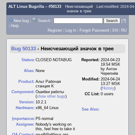
ALT Linux Bugzilla
– #50133
Неисчезающий
Last modified: 2024-0
значок в трее
New bug
|
Search
|
[?]
|
Help
Register
|
Log In
|
Forgot Password
|
EN
|
RU
Bug 50133
-
Неисчезающий значок в трее
Status
:
CLOSED NOTABUG
Reported:
2024-04-23
19:54 MSK
by
Антон
Alias:
None
Черепнёв
Modified:
2024-04-24
Product:
Альт Рабочая
13:27 MSK
станция K
(
History
)
Component:
Ошибки работы
CC List:
0 users
(
show other bugs
)
Version:
10.2.1
Hardware:
x86_64 Linux
See Also:
I
mportance
:
P5 normal
Assignee:
Nobody's working on
this, feel free to take it
QA Contact:
qa-p8@altlinux.org