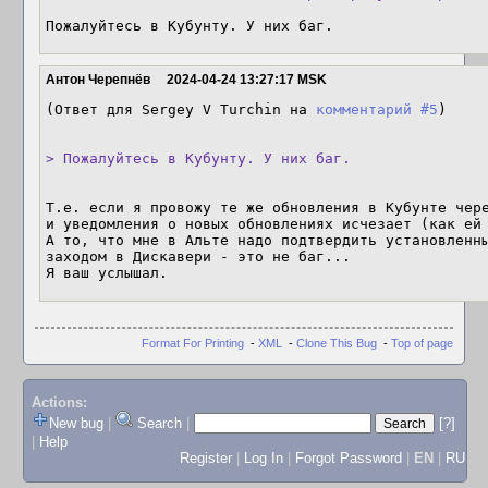
Пожалуйтесь в Кубунту. У них баг.
Антон Черепнёв
2024-04-24 13:27:17 MSK
(Ответ для Sergey V Turchin на 
комментарий #5
)

> Пожалуйтесь в Кубунту. У них баг.
Т.е. если я провожу те же обновления в Кубунте через
и уведомления о новых обновлениях исчезает (как ей 
А то, что мне в Альте надо подтвердить установленны
заходом в Дискавери - это не баг... 

Я ваш услышал.
Format For Printing
-
XML
-
Clone This Bug
-
Top of page
Actions:
New bug
|
Search
|
[?]
|
Help
Register
|
Log In
|
Forgot Password
|
EN
|
RU