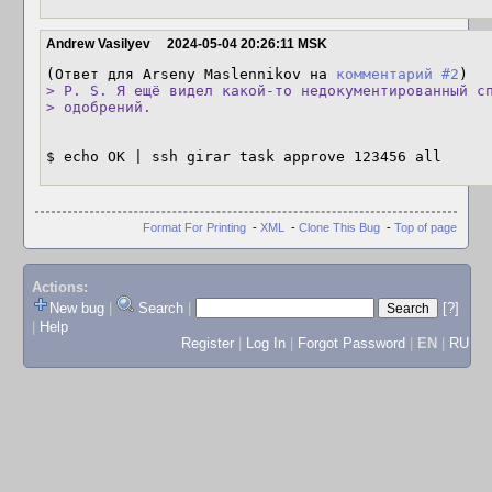
Andrew Vasilyev
2024-05-04 20:26:11 MSK
(Ответ для Arseny Maslennikov на 
комментарий #2
> P. S. Я ещё видел какой-то недокументированный сп
> одобрений.
$ echo OK | ssh girar task approve 123456 all
Format For Printing
-
XML
-
Clone This Bug
-
Top of page
Actions:
New bug
|
Search
|
[?]
|
Help
Register
|
Log In
|
Forgot Password
|
EN
|
RU