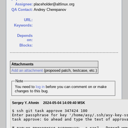
Assignee:
placeholder@altlinux.org
QA Contact:
Andrey Cherepanov
URL:
Keywords:
Depends
on:
Blocks:
Attachments
Add an attachment
(proposed patch, testcase, etc.)
Note
You need to
log in
before you can comment on or make
changes to this bug.
Sergey Y. Afonin
2024-05-04 14:09:40 MSK
$ ssh git task approve 347424 100

Enter passphrase for key '/home/asy/.ssh/asy-key-ss
task approve: Go ahead and type the text of approva
И дальше приходится вспоминать, а как?.. Редкий мо