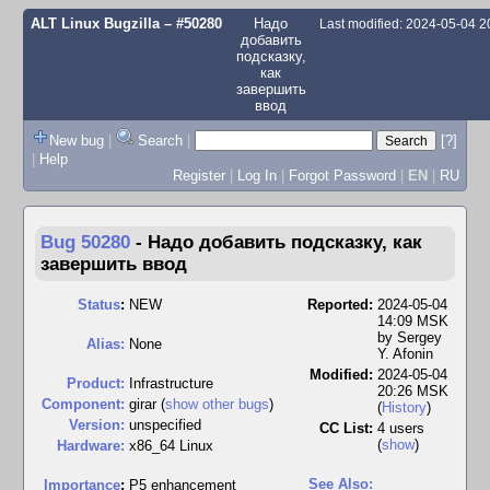
ALT Linux Bugzilla
– #50280
Надо
Last modified: 2024-05-04 
добавить
подсказку,
как
завершить
ввод
New bug
|
Search
|
[?]
|
Help
Register
|
Log In
|
Forgot Password
|
EN
|
RU
Bug 50280
-
Надо добавить подсказку, как
завершить ввод
Status
:
NEW
Reported:
2024-05-04
14:09 MSK
by
Sergey
Alias:
None
Y. Afonin
Modified:
2024-05-04
Product:
Infrastructure
20:26 MSK
Component:
girar (
show other bugs
)
(
History
)
Version:
unspecified
CC List:
4 users
(
show
)
Hardware:
x86_64 Linux
See Also:
I
mportance
:
P5 enhancement