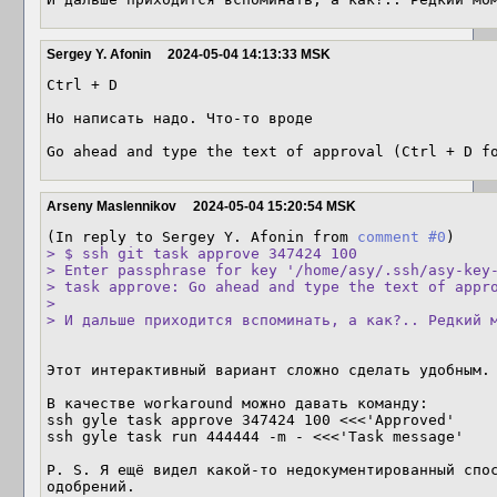
Sergey Y. Afonin
2024-05-04 14:13:33 MSK
Ctrl + D

Но написать надо. Что-то вроде

Go ahead and type the text of approval (Ctrl + D f
Arseny Maslennikov
2024-05-04 15:20:54 MSK
(In reply to Sergey Y. Afonin from 
comment #0
> $ ssh git task approve 347424 100

> Enter passphrase for key '/home/asy/.ssh/asy-key-
> task approve: Go ahead and type the text of appro
> 

> И дальше приходится вспоминать, а как?.. Редкий 
Этот интерактивный вариант сложно сделать удобным. 
В качестве workaround можно давать команду:

ssh gyle task approve 347424 100 <<<'Approved'

ssh gyle task run 444444 -m - <<<'Task message'

P. S. Я ещё видел какой-то недокументированный спос
одобрений.