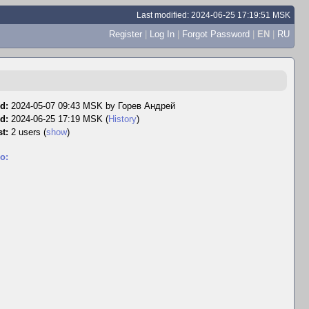
Last modified: 2024-06-25 17:19:51 MSK
Register
|
Log In
|
Forgot Password
|
EN
|
RU
d:
2024-05-07 09:43 MSK by
Горев Андрей
d:
2024-06-25 17:19 MSK (
History
)
t:
2 users
(
show
)
o: