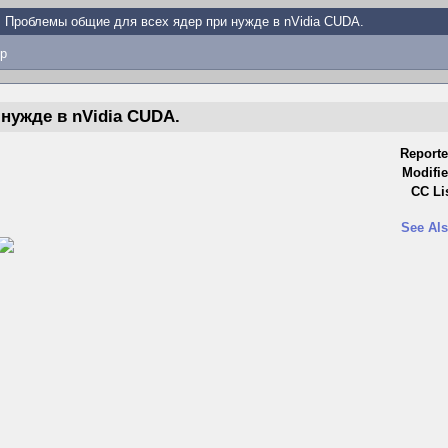
Проблемы общие для всех ядер при нужде в nVidia CUDA.
p
нужде в nVidia CUDA.
Reporte
Modifie
CC Lis
See Als