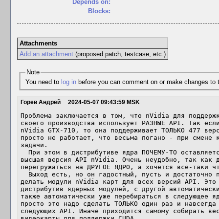
Depends on:
Blocks:
Attachments
Add an attachment
(proposed patch, testcase, etc.)
Note
You need to
log in
before you can comment on or make changes to t
Горев Андрей
2024-05-07 09:43:59 MSK
Проблема заключается в том, что nVidia для поддержк
своего производства использует РАЗНЫЕ API. Так если
nVidia GTX-710, то она поддерживает ТОЛЬКО 477 верс
просто не работает, что весьма погано - при смене к
задачи.

  При этом в дистрибутиве ядра ПОЧЕМУ-ТО оставляется только последняя, самая 
высшая версия API nVidia. Очень неудобно, так как д
перегружаться на ДРУГОЕ ЯДРО, а хочется всё-таки чт
  Выход есть, но он гадостный, пусть и достаточно простой - необходимо как-то 
делать модули nVidia карт для всех версий API. Это 
дистрибутив ядерных модулей, с другой автоматически
также автоматически уже перебираться в следующее яд
просто это надо сделать ТОЛЬКО один раз и навсегда 
следующих API. Иначе приходится самому собирать вес
видеокарты для поддержки CUDA.
