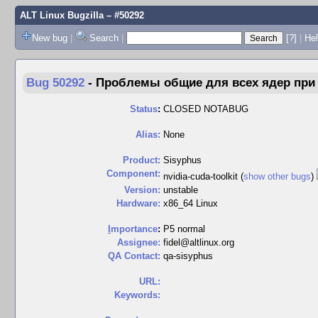
ALT Linux Bugzilla
– #50292
New bug
|
Search
|
[?]
|
Hel
Bug 50292
-
Проблемы общие для всех ядер при 
Status
:
CLOSED NOTABUG
Alias:
None
Product:
Sisyphus
Component:
nvidia-cuda-toolkit (
show other bugs
)
Version:
unstable
Hardware:
x86_64 Linux
I
mportance
:
P5 normal
Assignee:
fidel@altlinux.org
QA Contact:
qa-sisyphus
URL:
Keywords: