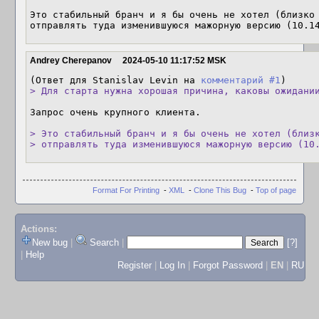
Это стабильный бранч и я бы очень не хотел (близко 
отправлять туда изменившуюся мажорную версию (10.1
Andrey Cherepanov
2024-05-10 11:17:52 MSK
(Ответ для Stanislav Levin на 
комментарий #1
> Для старта нужна хорошая причина, каковы ожидани
Запрос очень крупного клиента.

> Это стабильный бранч и я бы очень не хотел (близк
> отправлять туда изменившуюся мажорную версию (10
Format For Printing
-
XML
-
Clone This Bug
-
Top of page
Actions:
New bug
|
Search
|
[?]
|
Help
Register
|
Log In
|
Forgot Password
|
EN
|
RU