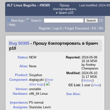
ALT Linux Bugzilla
– #50305
Прошу
Last modified: 2024-0
бэкпортировать
в бранч p10
New bug
|
Search
|
[?]
|
Help
Register
|
Log In
|
Forgot Password
|
EN
|
RU
Bug 50305
-
Прошу бэкпортировать в бранч
p10
Status
:
NEW
Reported:
2024-05-08
16:16 MSK
by
Andrey
Alias:
None
Cherepanov
Modified:
2024-05-10
Product:
Sisyphus
11:17 MSK
Component:
dogtag-pki (
show
(
History
)
other bugs
)
CC List:
1 user
(
show
)
Version:
unstable
Hardware:
x86_64 Linux
See Also:
I
mportance
:
P5 normal
Assignee:
Stanislav Levin