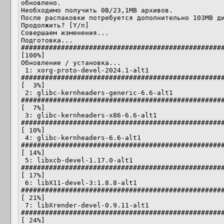
обновлено.

Необходимо получить 0B/23,1MB архивов.

После распаковки потребуется дополнительно 103MB ди
Продолжить? [Y/n] 

Совершаем изменения...  

Подготовка...                           
###################################################
[100%]

Обновление / установка...

 1: xorg-proto-devel-2024.1-alt1        
###################################################
[  3%]

 2: glibc-kernheaders-generic-6.6-alt1  
###################################################
[  7%]

 3: glibc-kernheaders-x86-6.6-alt1      
###################################################
[ 10%]

 4: glibc-kernheaders-6.6-alt1          
###################################################
[ 14%]

 5: libxcb-devel-1.17.0-alt1            
###################################################
[ 17%]

 6: libX11-devel-3:1.8.8-alt1           
###################################################
[ 21%]

 7: libXrender-devel-0.9.11-alt1        
###################################################
[ 24%]
