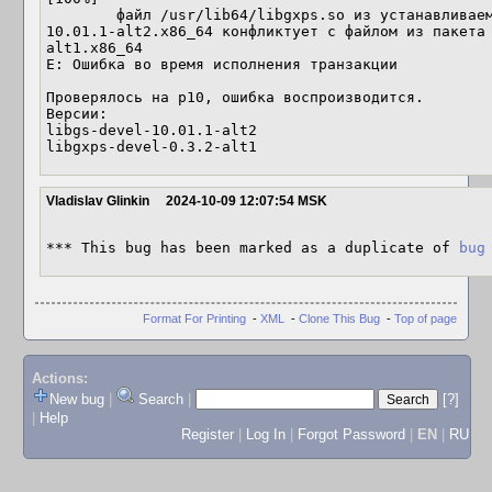
        файл /usr/lib64/libgxps.so из устанавливаемого пакета libgs-devel-
10.01.1-alt2.x86_64 конфликтует с файлом из пакета
alt1.x86_64

E: Ошибка во время исполнения транзакции

Проверялось на p10, ошибка воспроизводится.

Версии:

libgs-devel-10.01.1-alt2

libgxps-devel-0.3.2-alt1
Vladislav Glinkin
2024-10-09 12:07:54 MSK
*** This bug has been marked as a duplicate of 
bug
Format For Printing
-
XML
-
Clone This Bug
-
Top of page
Actions:
New bug
|
Search
|
[?]
|
Help
Register
|
Log In
|
Forgot Password
|
EN
|
RU