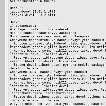
ALT Workstation K x86-64

Версии: 

libgs-devel-10.01.1-alt2

libgxps-devel-0.3.2-alt1 

Шаги:

1) Установить:

# apt-get install libgxps-devel

Чтение списков пакетов... Завершено

Построение дерева зависимостей... Завершено

Следующие дополнительные пакеты будут установлены:

  fontconfig-devel glib2-devel glibc glibc-devel glibc-kernheaders glibc-
kernheaders-generic glibc-kernheaders-x86 icu-utils
  kernel-headers-common libX11-devel libXau-devel libXext-devel libXrender-devel 
libarchive-devel libcairo-devel

  libcrypt-devel libfreetype-devel libgio-devel libgraphite2-devel libharfbuzz-
cairo libharfbuzz-devel libicu-devel

  libpng-devel libxcb-devel python3-module-packaging rpm-build-gir xorg-proto-
devel zlib-devel

Следующие НОВЫЕ пакеты будут установлены:

  fontconfig-devel glib2-devel glibc glibc-devel glibc-kernheaders glibc-
kernheaders-generic glibc-kernheaders-x86 icu-utils
  kernel-headers-common libX11-devel libXau-devel libXext-devel libXrender-devel 
libarchive-devel libcairo-devel

  libcrypt-devel libfreetype-devel libgio-devel libgraphite2-devel libgxps-devel 
libharfbuzz-cairo libharfbuzz-devel

  libicu-devel libpng-devel libxcb-devel python3-module-packaging rpm-build-gir 
xorg-proto-devel zlib-devel

0 будет обновлено, 29 новых установлено, 0 пакетов 