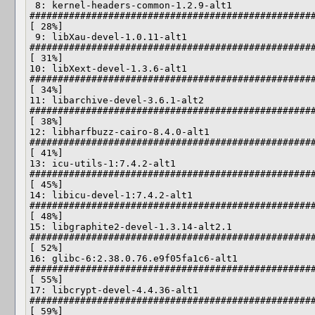
 8: kernel-headers-common-1.2.9-alt1    
###################################################
[ 28%]

 9: libXau-devel-1.0.11-alt1            
###################################################
[ 31%]

10: libXext-devel-1.3.6-alt1            
###################################################
[ 34%]

11: libarchive-devel-3.6.1-alt2         
###################################################
[ 38%]

12: libharfbuzz-cairo-8.4.0-alt1        
###################################################
[ 41%]

13: icu-utils-1:7.4.2-alt1              
###################################################
[ 45%]

14: libicu-devel-1:7.4.2-alt1           
###################################################
[ 48%]

15: libgraphite2-devel-1.3.14-alt2.1    
###################################################
[ 52%]

16: glibc-6:2.38.0.76.e9f05fa1c6-alt1   
###################################################
[ 55%]

17: libcrypt-devel-4.4.36-alt1          
###################################################
[ 59%]
