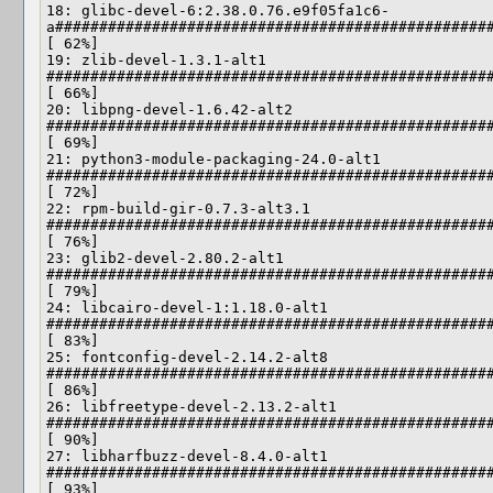
18: glibc-devel-6:2.38.0.76.e9f05fa1c6-
a##################################################
[ 62%]

19: zlib-devel-1.3.1-alt1               
###################################################
[ 66%]

20: libpng-devel-1.6.42-alt2            
###################################################
[ 69%]

21: python3-module-packaging-24.0-alt1  
###################################################
[ 72%]

22: rpm-build-gir-0.7.3-alt3.1          
###################################################
[ 76%]

23: glib2-devel-2.80.2-alt1             
###################################################
[ 79%]

24: libcairo-devel-1:1.18.0-alt1        
###################################################
[ 83%]

25: fontconfig-devel-2.14.2-alt8        
###################################################
[ 86%]

26: libfreetype-devel-2.13.2-alt1       
###################################################
[ 90%]

27: libharfbuzz-devel-8.4.0-alt1        
###################################################
[ 93%]
