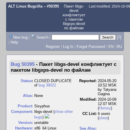
ALT Linux Bugzilla
– #50395
Пакет libgs-
Last modified: 2024-10-0
devel
конфликтует
с пакетом
libgxps-devel
по файлам
New bug
|
Search
|
[?]
|
Help
Register
|
Log In
|
Forgot Password
|
EN
|
RU
Bug 50395
-
Пакет libgs-devel конфликтует с
пакетом libgxps-devel по файлам
Status
:
CLOSED DUPLICATE
Reported:
2024-05-20
of
bug 39022
10:52 MSK
by
Tatyana
Gagina
Alias:
None
Modified:
2024-10-09
12:07 MSK
Product:
Sisyphus
(
History
)
Component:
libgs-devel (
show other
CC List:
6 users
bugs
)
(
show
)
Version:
unstable
Hardware:
x86_64 Linux
See Also: