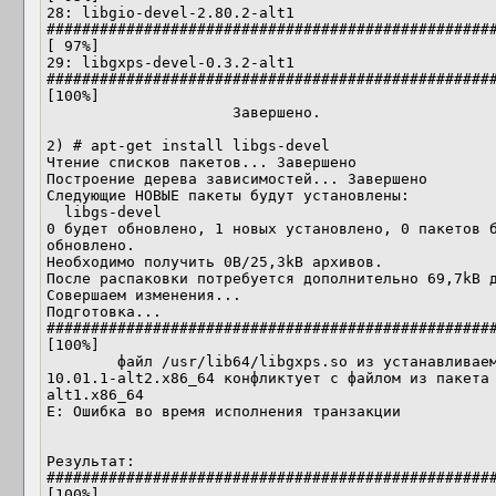
28: libgio-devel-2.80.2-alt1            
###################################################
[ 97%]

29: libgxps-devel-0.3.2-alt1            
###################################################
[100%]

                     Завершено.

2) # apt-get install libgs-devel

Чтение списков пакетов... Завершено

Построение дерева зависимостей... Завершено

Следующие НОВЫЕ пакеты будут установлены:

  libgs-devel

0 будет обновлено, 1 новых установлено, 0 пакетов б
обновлено.

Необходимо получить 0B/25,3kB архивов.

После распаковки потребуется дополнительно 69,7kB д
Совершаем изменения...  

Подготовка...                           
###################################################
[100%]

        файл /usr/lib64/libgxps.so из устанавливаемого пакета libgs-devel-
10.01.1-alt2.x86_64 конфликтует с файлом из пакета
alt1.x86_64

E: Ошибка во время исполнения транзакции

Результат:

###################################################
[100%]
