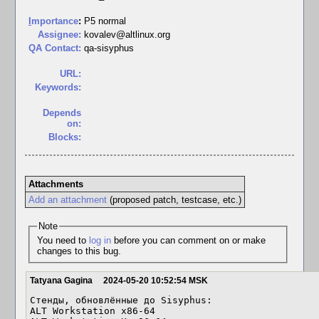
I
mportance
:
P5 normal
Assignee:
kovalev@altlinux.org
QA Contact:
qa-sisyphus
URL:
Keywords:
Depends
on:
Blocks:
Attachments
Add an attachment
(proposed patch, testcase, etc.)
Note
You need to
log in
before you can comment on or make
changes to this bug.
Tatyana Gagina
2024-05-20 10:52:54 MSK
Стенды, обновлённые до Sisyphus:

ALT Workstation x86-64
