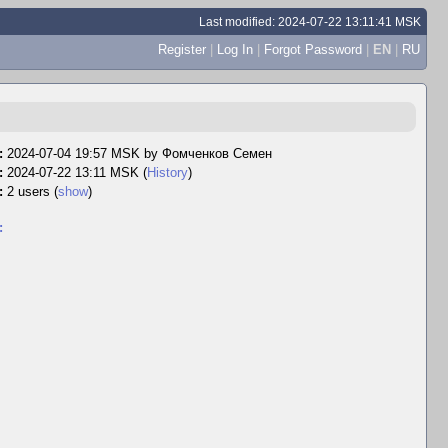
Last modified: 2024-07-22 13:11:41 MSK
Register
|
Log In
|
Forgot Password
|
EN
|
RU
:
2024-07-04 19:57 MSK by
Фомченков Семен
:
2024-07-22 13:11 MSK (
History
)
:
2 users
(
show
)
: