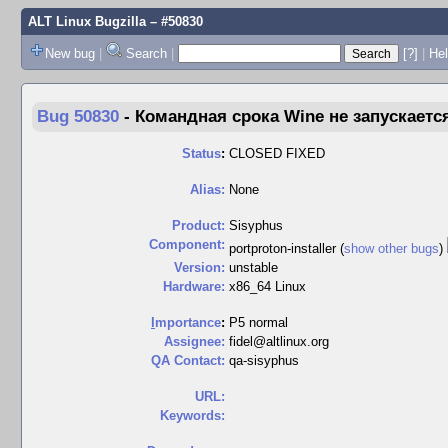
ALT Linux Bugzilla
– #50830
New bug
|
Search
|
[?]
|
Hel
Bug 50830
-
Командная срока Wine не запускается
Status
:
CLOSED FIXED
Alias:
None
Product:
Sisyphus
Component:
portproton-installer (
show other bugs
)
Version:
unstable
Hardware:
x86_64 Linux
I
mportance
:
P5 normal
Assignee:
fidel@altlinux.org
QA Contact:
qa-sisyphus
URL:
Keywords: