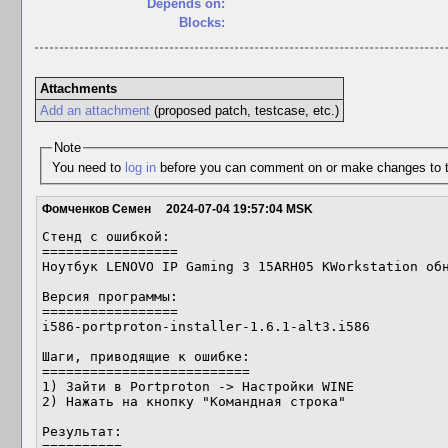
Depends on:
Blocks:
Attachments
Add an attachment
(proposed patch, testcase, etc.)
Note
You need to
log in
before you can comment on or make changes to t
Фомченков Семен
2024-07-04 19:57:04 MSK
Стенд с ошибкой:

=================

Ноутбук LENOVO IP Gaming 3 15ARH05 KWorkstation обн
Версия программы:

=================

i586-portproton-installer-1.6.1-alt3.i586

Шаги, приводящие к ошибке:

==========================

1) Зайти в Portproton -> Настройки WINE

2) Нажать на кнопку "Командная строка"

Результат:

==========
