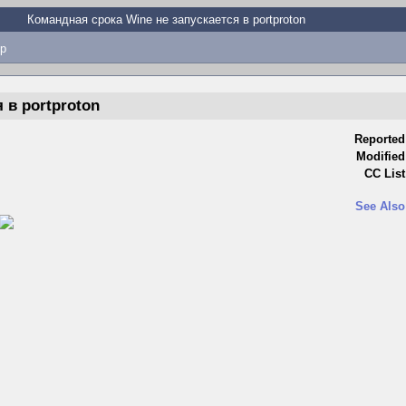
Командная срока Wine не запускается в portproton
p
 в portproton
Reported
Modified
CC List
See Also