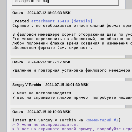
changes to this bug.
Ольга
2024-07-12 18:08:33 MSK
Created 
attachment 16418
[details]
Скриншот: не отображается относительный формат врем
В файловом менеджере формат отображения даты по умо
Его можно переключить на абсолютный, но обратно он 
любом положении флажка время создания и изменения о
абсолютном формате (см. скриншот).
Ольга
2024-07-12 18:22:17 MSK
Удаление и повторная установка файлового менеджера
Sergey V Turchin
2024-07-15 10:01:30 MSK
У меня не воспроизводится.

У вас на скриншоте плохой пример, попробуйте недав
Ольга
2024-07-15 10:10:03 MSK
(Ответ для Sergey V Turchin на 
комментарий #2
> У меня не воспроизводится.

> У вас на скриншоте плохой пример, попробуйте нед