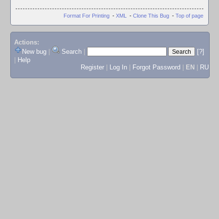
Format For Printing
-
XML
-
Clone This Bug
-
Top of page
Actions:
New bug
|
Search
|
[?]
|
Help
Register
|
Log In
|
Forgot Password
|
EN
|
RU