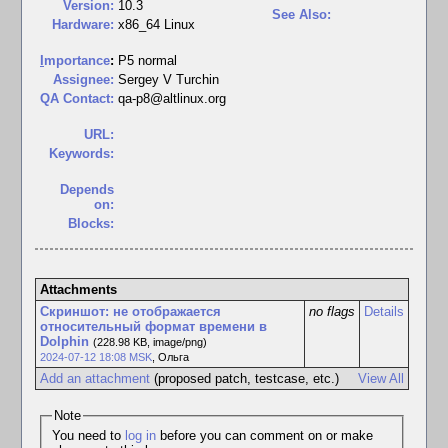
Version:
10.3
See Also:
Hardware:
x86_64 Linux
I
mportance
:
P5 normal
Assignee:
Sergey V Turchin
QA Contact:
qa-p8@altlinux.org
URL:
Keywords:
Depends
on:
Blocks:
Attachments
Скриншот: не отображается
no flags
Details
относительный формат времени в
Dolphin
(228.98 KB, image/png)
2024-07-12 18:08 MSK
,
Ольга
Add an attachment
(proposed patch, testcase, etc.)
View All
Note
You need to
log in
before you can comment on or make