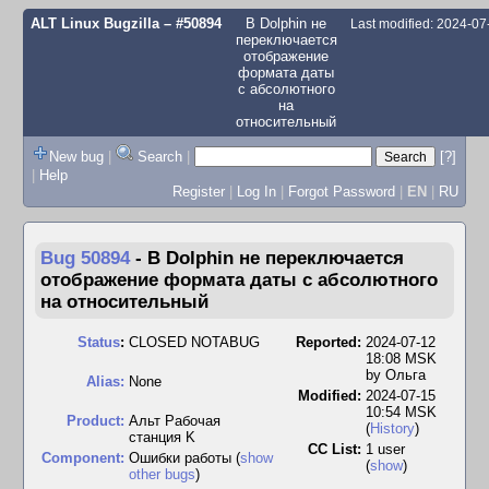
ALT Linux Bugzilla
– #50894
В Dolphin не
Last modified: 2024-0
переключается
отображение
формата даты
с абсолютного
на
относительный
New bug
|
Search
|
[?]
|
Help
Register
|
Log In
|
Forgot Password
|
EN
|
RU
Bug 50894
-
В Dolphin не переключается
отображение формата даты с абсолютного
на относительный
Status
:
CLOSED NOTABUG
Reported:
2024-07-12
18:08 MSK
by
Ольга
Alias:
None
Modified:
2024-07-15
10:54 MSK
Product:
Альт Рабочая
(
History
)
станция K
CC List:
1 user
Component:
Ошибки работы (
show
(
show
)
other bugs
)