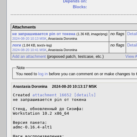
Depends on:
Blocks:
Attachments
не запрашивается pin от токена
no flags
Detai
(1.36 KB, image/png)
2024-08-20 10:13 MSK
,
Anastasia Doronina
логи
no flags
Detai
(1.84 KB, text/x-log)
2024-08-20 10:41 MSK
,
Anastasia Doronina
Add an attachment
(proposed patch, testcase, etc.)
View A
Note
You need to
log in
before you can comment on or make changes to t
Anastasia Doronina
2024-08-20 10:13:17 MSK
Created 
attachment 16652
[details]
не запрашивается pin от токена

Стенд, обновленный до Сизифа:

Workstation 10.2 x86_64

Версия пакета:

admc-0.16.4-alt1

Шаги воспроизведения:
