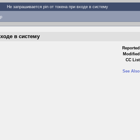
Не запрашивается pin от токена при входе в систему
p
входе в систему
Reported
Modified
CC List
See Also