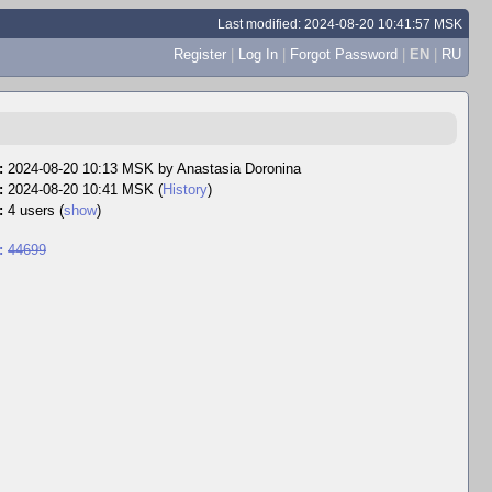
Last modified: 2024-08-20 10:41:57 MSK
Register
|
Log In
|
Forgot Password
|
EN
|
RU
:
2024-08-20 10:13 MSK by
Anastasia Doronina
:
2024-08-20 10:41 MSK (
History
)
:
4 users
(
show
)
:
44699