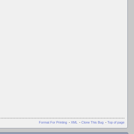
Format For Printing
-
XML
-
Clone This Bug
-
Top of page