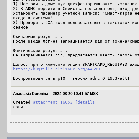
1) Настроить доменную двухфакторную аутентификацию 
2) В ADMC перейти в Свойства пользователя, вход для
Установить параметр учетной записи: "Смарт-карта не
входа в систему".

3) Проверить 2ФА вход пользователем в текстовой кон
сеансе.

Ожидаемый результат:

После ввода логина запрашивается pin от токена/смар
Фактический результат:

Не запрашивается pin, предлагается ввести пароль от
https://bugzilla.altlinux.org/44699
).

Воспроизводится в p10 , версия admc 0.16.3-alt1.
Anastasia Doronina
2024-08-20 10:41:57 MSK
Created 
attachment 16653
[details]
логи