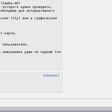
(Samba-AD)

 которого нужно проверить. 
обходима для интерактивного 
соли (tty) или в графическом 
т-карты.

 пользователя.

Далее, при отключении опции SMARTCARD_REQUIRED вход невозможен даже по паролю (см 
Comment 1