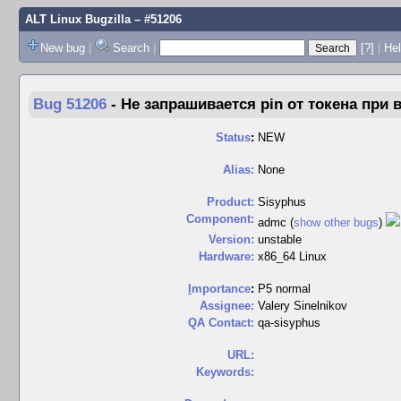
ALT Linux Bugzilla
– #51206
New bug
|
Search
|
[?]
|
Hel
Bug 51206
-
Не запрашивается pin от токена при 
Status
:
NEW
Alias:
None
Product:
Sisyphus
Component:
admc (
show other bugs
)
Version:
unstable
Hardware:
x86_64 Linux
I
mportance
:
P5 normal
Assignee:
Valery Sinelnikov
QA Contact:
qa-sisyphus
URL:
Keywords: