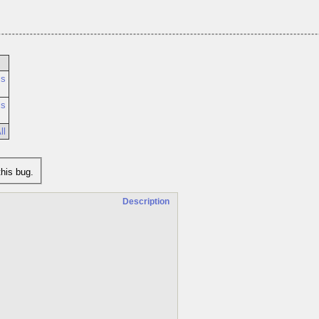
ls
ls
ll
his bug.
Description