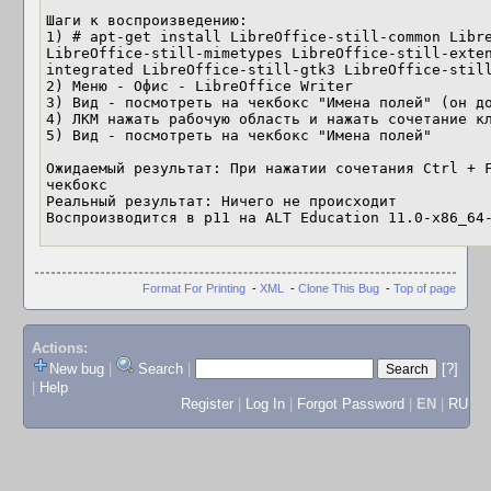
Шаги к воспроизведению:

1) # apt-get install LibreOffice-still-common Libre
LibreOffice-still-mimetypes LibreOffice-still-exte
integrated LibreOffice-still-gtk3 LibreOffice-still
2) Меню - Офис - LibreOffice Writer

3) Вид - посмотреть на чекбокс "Имена полей" (он до
4) ЛКМ нажать рабочую область и нажать сочетание кл
5) Вид - посмотреть на чекбокс "Имена полей"

Ожидаемый результат: При нажатии сочетания Ctrl + F
чекбокс

Реальный результат: Ничего не происходит

Воспроизводится в p11 на ALT Education 11.0-x86_64
Format For Printing
-
XML
-
Clone This Bug
-
Top of page
Actions:
New bug
|
Search
|
[?]
|
Help
Register
|
Log In
|
Forgot Password
|
EN
|
RU