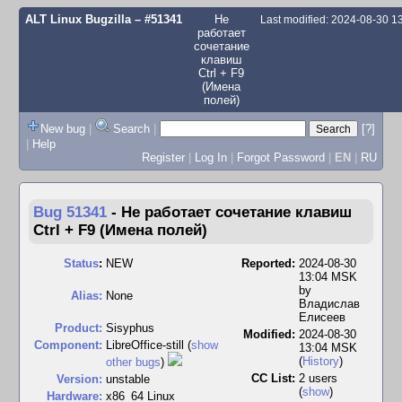
ALT Linux Bugzilla
– #51341
Не
Last modified: 2024-08-30 
работает
сочетание
клавиш
Ctrl + F9
(Имена
полей)
New bug
|
Search
|
[?]
|
Help
Register
|
Log In
|
Forgot Password
|
EN
|
RU
Bug 51341
-
Не работает сочетание клавиш
Ctrl + F9 (Имена полей)
Status
:
NEW
Reported:
2024-08-30
13:04 MSK
by
Alias:
None
Владислав
Елисеев
Product:
Sisyphus
Modified:
2024-08-30
Component:
LibreOffice-still (
show
13:04 MSK
(
History
)
other bugs
)
CC List:
2 users
Version:
unstable
(
show
)
Hardware:
x86_64 Linux