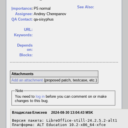
See Also:
I
mportance
:
P5 normal
Assignee:
Andrey Cherepanov
QA Contact:
qa-sisyphus
URL:
Keywords:
Depends
on:
Blocks:
Attachments
Add an attachment
(proposed patch, testcase, etc.)
Note
You need to
log in
before you can comment on or make
changes to this bug.
Владислав Елисеев
2024-08-30 13:04:43 MSK
Версия пакета: LibreOffice-still-24.2.5.2-alt1

Платформа: ALT Education 10.2-x86_64-xfce
