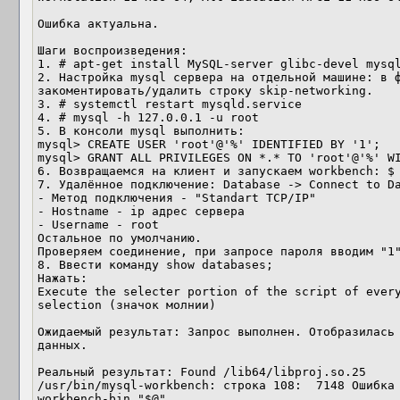
Ошибка актуальна.

Шаги воспроизведения:

1. # apt-get install MySQL-server glibc-devel mysql
2. Настройка mysql сервера на отдельной машине: в ф
закоментировать/удалить строку skip-networking.

3. # systemctl restart mysqld.service

4. # mysql -h 127.0.0.1 -u root

5. В консоли mysql выполнить:

mysql> CREATE USER 'root'@'%' IDENTIFIED BY '1';

mysql> GRANT ALL PRIVILEGES ON *.* TO 'root'@'%' WI
6. Возвращаемся на клиент и запускаем workbench: $ 
7. Удалённое подключение: Database -> Connect to Da
- Метод подключения - "Standart TCP/IP"

- Hostname - ip адрес сервера

- Username - root

Остальное по умолчанию.

Проверяем соединение, при запросе пароля вводим "1"
8. Ввести команду show databases;

Нажать:

Execute the selecter portion of the script of every
selection (значок молнии)

Ожидаемый результат: Запрос выполнен. Отобразилась 
данных.

Реальный результат: Found /lib64/libproj.so.25

/usr/bin/mysql-workbench: строка 108:  7148 Ошибка
workbench-bin "$@"