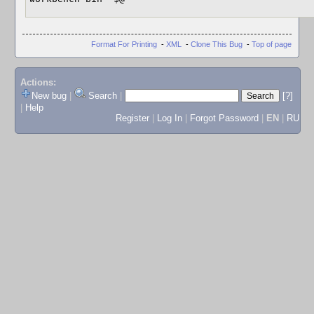
Format For Printing
-
XML
-
Clone This Bug
-
Top of page
Actions:
New bug
|
Search
|
[?]
|
Help
Register
|
Log In
|
Forgot Password
|
EN
|
RU