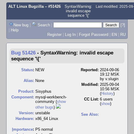
ALT Linux Bugzilla
– #51426
SyntaxWarning:
Last modified: 2025-0
invalid escape
sequence '\['
New bug
|
Search
|
[?]
|
Help
Register
|
Log In
|
Forgot Password
|
EN
|
RU
Bug 51426
-
SyntaxWarning: invalid escape
sequence '\['
Status
:
NEW
Reported:
2024-09-06
19:12 MSK
by
v.slugin
Alias:
None
Modified:
2025-09-04
10:56 MSK
Product:
Sisyphus
(
History
)
Component:
mysql-workbench-
CC List:
6 users
community (
show
(
show
)
other bugs
)
Version:
unstable
See Also:
Hardware:
x86_64 Linux
I
mportance
:
P5 normal