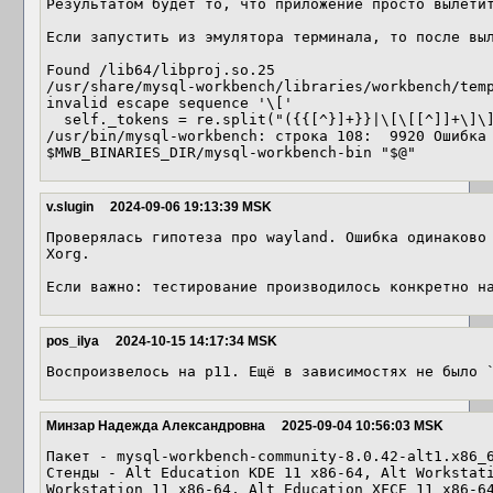
Результатом будет то, что приложение просто вылетит
Если запустить из эмулятора терминала, то после выл
Found /lib64/libproj.so.25

/usr/share/mysql-workbench/libraries/workbench/temp
invalid escape sequence '\['

  self._tokens = re.split("({{[^}]+}}|\[\[[^]]+\]\])", templ)

/usr/bin/mysql-workbench: строка 108:  9920 Ошибка сегментировани
$MWB_BINARIES_DIR/mysql-workbench-bin "$@"
v.slugin
2024-09-06 19:13:39 MSK
Проверялась гипотеза про wayland. Ошибка одинаково 
Xorg.

Если важно: тестирование производилось конкретно н
pos_ilya
2024-10-15 14:17:34 MSK
Воспроизвелось на p11. Ещё в зависимостях не было 
Минзар Надежда Александровна
2025-09-04 10:56:03 MSK
Пакет - mysql-workbench-community-8.0.42-alt1.x86_6
Стенды - Alt Education KDE 11 x86-64, Alt Workstati
Workstation 11 x86-64, Alt Education XFCE 11 x86-64