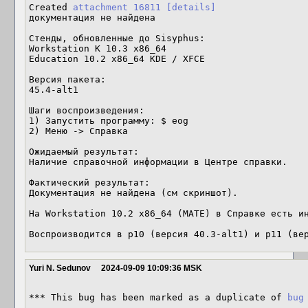
Created 
attachment 16811
[details]
документация не найдена

Стенды, обновленные до Sisyphus:

Workstation K 10.3 x86_64

Education 10.2 x86_64 KDE / XFCE 

Версия пакета:

45.4-alt1

Шаги воспроизведения:

1) Запустить программу: $ eog

2) Меню -> Справка 

Ожидаемый результат:

Наличие справочной информации в Центре справки.

Фактический результат:

Документация не найдена (см скриншот).

На Workstation 10.2 x86_64 (MATE) в Справке есть ин
Воспроизводится в p10 (версия 40.3-alt1) и p11 (ве
Yuri N. Sedunov
2024-09-09 10:09:36 MSK
*** This bug has been marked as a duplicate of 
bug