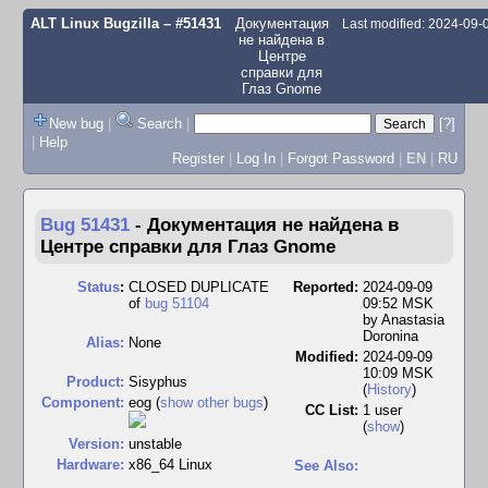
ALT Linux Bugzilla
– #51431
Документация
Last modified: 2024-09
не найдена в
Центре
справки для
Глаз Gnome
New bug
|
Search
|
[?]
|
Help
Register
|
Log In
|
Forgot Password
|
EN
|
RU
Bug 51431
-
Документация не найдена в
Центре справки для Глаз Gnome
Status
:
CLOSED DUPLICATE
Reported:
2024-09-09
of
bug 51104
09:52 MSK
by
Anastasia
Doronina
Alias:
None
Modified:
2024-09-09
10:09 MSK
Product:
Sisyphus
(
History
)
Component:
eog (
show other bugs
)
CC List:
1 user
(
show
)
Version:
unstable
Hardware:
x86_64 Linux
See Also: