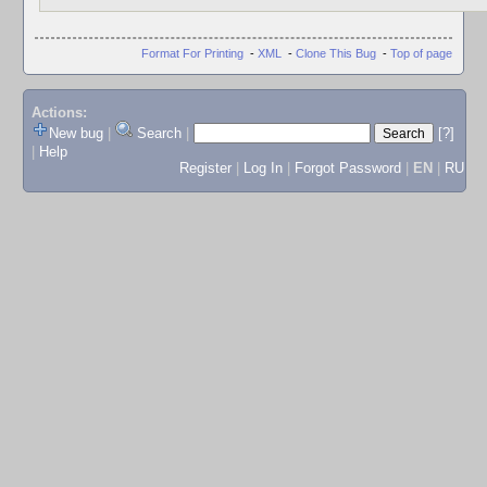
Format For Printing
-
XML
-
Clone This Bug
-
Top of page
Actions:
New bug
|
Search
|
[?]
|
Help
Register
|
Log In
|
Forgot Password
|
EN
|
RU