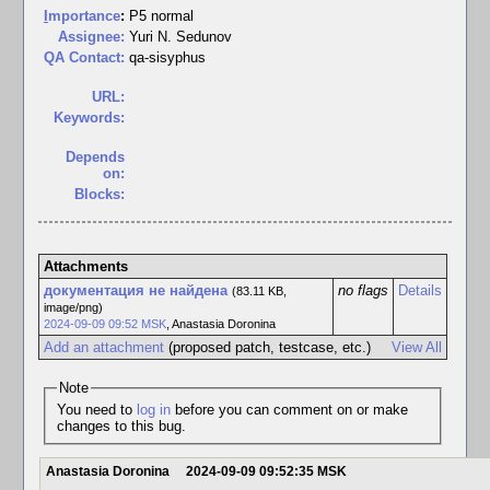
I
mportance
:
P5 normal
Assignee:
Yuri N. Sedunov
QA Contact:
qa-sisyphus
URL:
Keywords:
Depends
on:
Blocks:
Attachments
документация не найдена
no flags
Details
(83.11 KB,
image/png)
2024-09-09 09:52 MSK
,
Anastasia Doronina
Add an attachment
(proposed patch, testcase, etc.)
View All
Note
You need to
log in
before you can comment on or make
changes to this bug.
Anastasia Doronina
2024-09-09 09:52:35 MSK