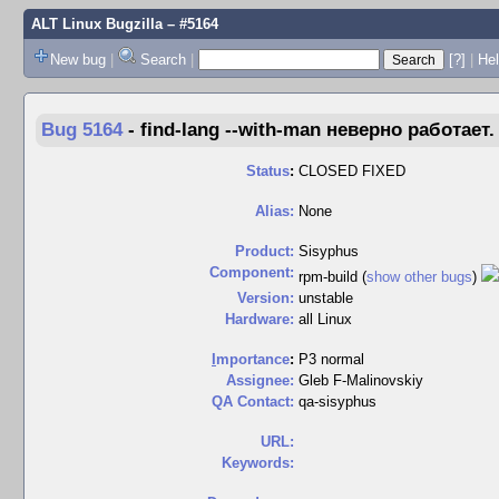
ALT Linux Bugzilla
– #5164
New bug
|
Search
|
[?]
|
Hel
Bug 5164
-
find-lang --with-man неверно работает.
Status
:
CLOSED FIXED
Alias:
None
Product:
Sisyphus
Component:
rpm-build (
show other bugs
)
Version:
unstable
Hardware:
all Linux
I
mportance
:
P3 normal
Assignee:
Gleb F-Malinovskiy
QA Contact:
qa-sisyphus
URL:
Keywords: