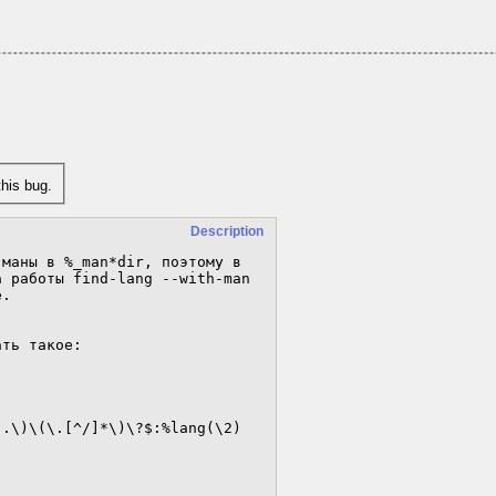
his bug.
Description
маны в %_man*dir, поэтому в

 работы find-lang --with-man

.

ть такое:

.\)\(\.[^/]*\)\?$:%lang(\2)
