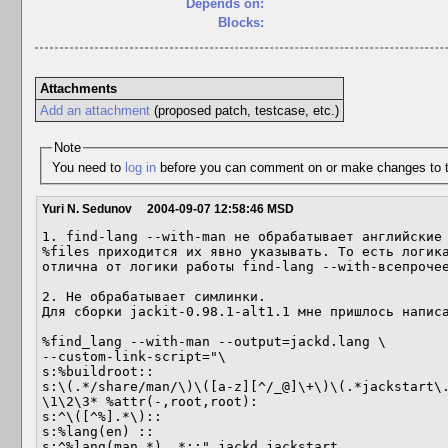
Depends on:
Blocks:
Attachments
Add an attachment
(proposed patch, testcase, etc.)
Note
You need to
log in
before you can comment on or make changes to t
Yuri N. Sedunov
2004-09-07 12:58:46 MSD
1. find-lang --with-man не обрабатывает английские 
%files приходится их явно указывать. То есть логика
отлична от логики работы find-lang --with-всепрочее
2. Не обрабатывает симлинки.

Для сборки jackit-0.98.1-alt1.1 мне пришлось написа
%find_lang --with-man --output=jackd.lang \

--custom-link-script="\

s:%buildroot::

s:\(.*/share/man/\)\([a-z][^/_@]\+\)\(.*jackstart\.
\1\2\3* %attr(-,root,root):

s:^\([^%].*\)::

s:%lang(en) ::

s:^%lang(man.*) .*::" jackd jackstart
