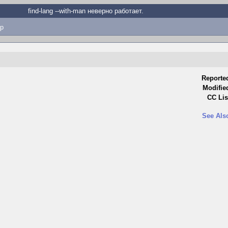
find-lang --with-man неверно работает.
p
Reporte
Modifie
CC Lis
See Als