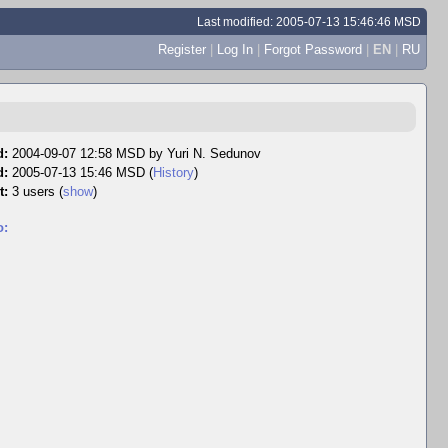
Last modified: 2005-07-13 15:46:46 MSD
Register
|
Log In
|
Forgot Password
|
EN
|
RU
d:
2004-09-07 12:58 MSD by
Yuri N. Sedunov
d:
2005-07-13 15:46 MSD (
History
)
t:
3 users
(
show
)
o: