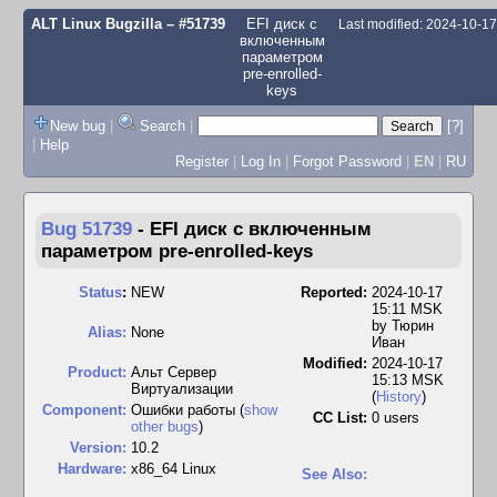
ALT Linux Bugzilla
– #51739
EFI диск c
Last modified: 2024-10-1
включенным
параметром
pre-enrolled-
keys
New bug
|
Search
|
[?]
|
Help
Register
|
Log In
|
Forgot Password
|
EN
|
RU
Bug 51739
-
EFI диск c включенным
параметром pre-enrolled-keys
Status
:
NEW
Reported:
2024-10-17
15:11 MSK
by
Тюрин
Alias:
None
Иван
Modified:
2024-10-17
Product:
Альт Сервер
15:13 MSK
Виртуализации
(
History
)
Component:
Ошибки работы (
show
CC List:
0 users
other bugs
)
Version:
10.2
Hardware:
x86_64 Linux
See Also: