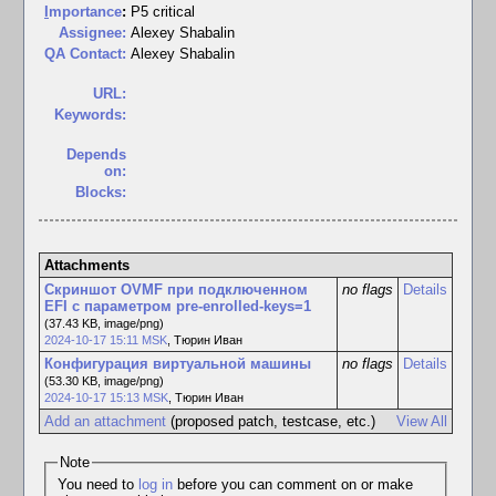
I
mportance
:
P5 critical
Assignee:
Alexey Shabalin
QA Contact:
Alexey Shabalin
URL:
Keywords:
Depends
on:
Blocks:
Attachments
Скриншот OVMF при подключенном
no flags
Details
EFI с параметром pre-enrolled-keys=1
(37.43 KB, image/png)
2024-10-17 15:11 MSK
,
Тюрин Иван
Конфигурация виртуальной машины
no flags
Details
(53.30 KB, image/png)
2024-10-17 15:13 MSK
,
Тюрин Иван
Add an attachment
(proposed patch, testcase, etc.)
View All
Note
You need to
log in
before you can comment on or make