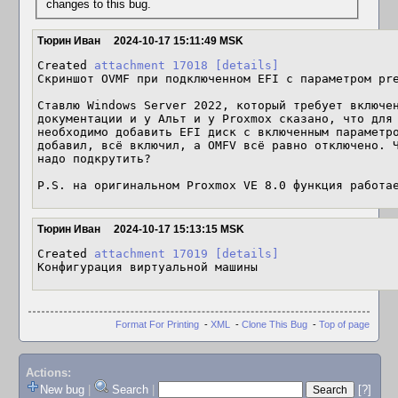
changes to this bug.
Тюрин Иван
2024-10-17 15:11:49 MSK
Created 
attachment 17018
[details]
Скриншот OVMF при подключенном EFI с параметром pre
Ставлю Windows Server 2022, который требует включен
документации и у Альт и у Proxmox сказано, что для 
необходимо добавить EFI диск c включенным параметро
добавил, всё включил, а OMFV всё равно отключено. Ч
надо подкрутить? 

P.S. на оригинальном Proxmox VE 8.0 функция работа
Тюрин Иван
2024-10-17 15:13:15 MSK
Created 
attachment 17019
[details]
Конфигурация виртуальной машины
Format For Printing
-
XML
-
Clone This Bug
-
Top of page
Actions:
New bug
|
Search
|
[?]