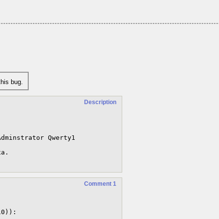
his bug.
Description
dminstrator Qwerty1

а.

Comment 1
0)):
