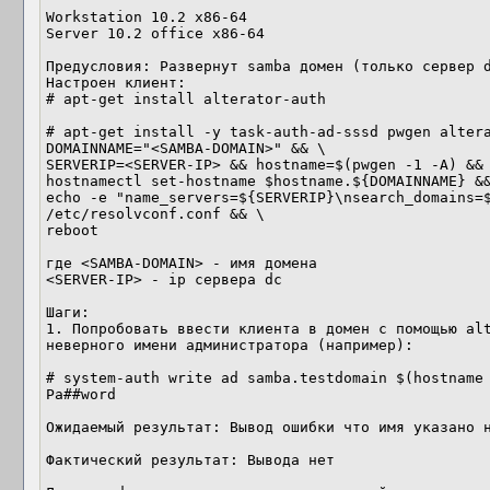
Workstation 10.2 x86-64

Server 10.2 office x86-64

Предусловия: Развернут samba домен (только сервер d
Настроен клиент:

# apt-get install alterator-auth

# apt-get install -y task-auth-ad-sssd pwgen altera
DOMAINNAME="<SAMBA-DOMAIN>" && \

SERVERIP=<SERVER-IP> && hostname=$(pwgen -1 -A) && 
hostnamectl set-hostname $hostname.${DOMAINNAME} &&
echo -e "name_servers=${SERVERIP}\nsearch_domains=$
/etc/resolvconf.conf && \

reboot

где <SAMBA-DOMAIN> - имя домена

<SERVER-IP> - ip сервера dc

Шаги:

1. Попробовать ввести клиента в домен с помощью alt
неверного имени администратора (например):

# system-auth write ad samba.testdomain $(hostname 
Pa##word

Ожидаемый результат: Вывод ошибки что имя указано н
Фактический результат: Вывода нет
