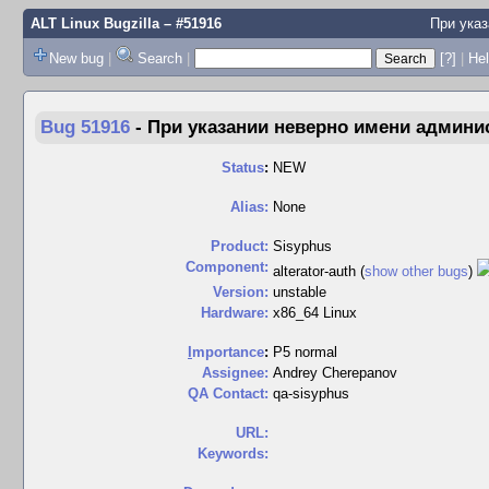
ALT Linux Bugzilla
– #51916
При указ
New bug
|
Search
|
[?]
|
Hel
Bug 51916
-
При указании неверно имени админи
Status
:
NEW
Alias:
None
Product:
Sisyphus
Component:
alterator-auth (
show other bugs
)
Version:
unstable
Hardware:
x86_64 Linux
I
mportance
:
P5 normal
Assignee:
Andrey Cherepanov
QA Contact:
qa-sisyphus
URL:
Keywords: