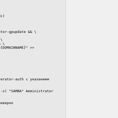
c)

tor-gpupdate && \

\

 \

{DOMAINNAME}" >> 
erator-auth с указанием 
-s) "SAMBA" Aеministrator 
еверно
