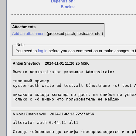
Depends on:
Blocks:
Attachments
Add an attachment
(proposed patch, testcase, etc.)
Note
You need to
log in
before you can comment on or make changes to t
Anton Shevtsov
2024-11-01 11:20:25 MSK
Вместо Administrator указываю Adminstrator

типичный пример

system-auth write ad test.alt $(hostname -s) test A
никакого вывода команда не дает, ни ошибки ни успех
Только с -d видно что пользователь не найден
Nikolai Zurabishvili
2024-11-02 12:22:27 MSK
alterator-auth-0.44.11-alt1

Стенды (обновлены до сизифа (воспроизводится и в p1