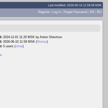
Last modified: 2026-06-10 11:59:58 MSK
Register
|
Log In
|
Forgot Password
|
EN
|
RU
d:
2024-11-01 11:20 MSK by
Anton Shevtsov
d:
2026-06-10 11:59 MSK (
History
)
t:
5 users
(
show
)
o: