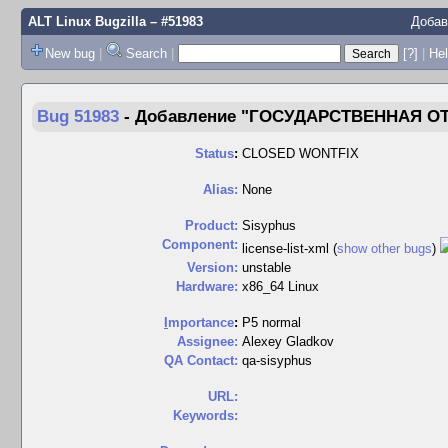
ALT Linux Bugzilla
– #51983
Доба
New bug
|
Search
|
[?]
|
Hel
Bug 51983
-
Добавление "ГОСУДАРСТВЕННАЯ ОТ
Status
:
CLOSED WONTFIX
Alias:
None
Product:
Sisyphus
Component:
license-list-xml (
show other bugs
)
Version:
unstable
Hardware:
x86_64 Linux
I
mportance
:
P5 normal
Assignee:
Alexey Gladkov
QA Contact:
qa-sisyphus
URL:
Keywords: