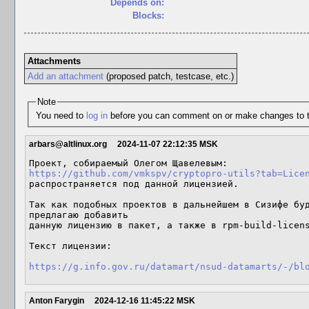
Depends on:
Blocks:
Attachments
Add an attachment
(proposed patch, testcase, etc.)
Note
You need to
log in
before you can comment on or make changes to t
arbars@altlinux.org
2024-11-07 22:12:35 MSK
https://github.com/vmkspv/cryptopro-utils?tab=Lice
распространяется под данной лицензией.

Так как подобных проектов в дальнейшем в Сизифе буд
предлагаю добавить

данную лицензию в пакет, а также в rpm-build-licens
Текст лицензии:

https://g.info.gov.ru/datamart/nsud-datamarts/-/bl
Anton Farygin
2024-12-16 11:45:22 MSK