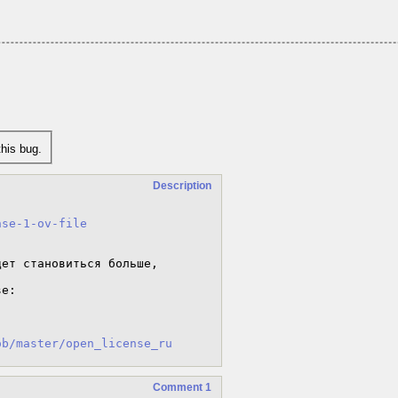
his bug.
Description
nse-1-ov-file
ет становиться больше, 
e:

ob/master/open_license_ru
Comment 1