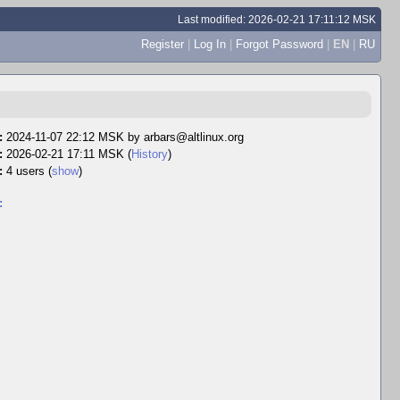
Last modified: 2026-02-21 17:11:12 MSK
Register
|
Log In
|
Forgot Password
|
EN
|
RU
:
2024-11-07 22:12 MSK by
arbars@altlinux.org
:
2026-02-21 17:11 MSK (
History
)
:
4 users
(
show
)
: