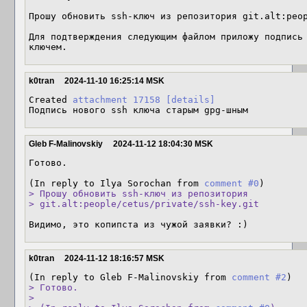
Прошу обновить ssh-ключ из репозитория git.alt:peop
Для подтверждения следующим файлом приложу подпись 
ключем.
k0tran
2024-11-10 16:25:14 MSK
Created 
attachment 17158
[details]
Подпись нового ssh ключа старым gpg-шным
Gleb F-Malinovskiy
2024-11-12 18:04:30 MSK
Готово.

(In reply to Ilya Sorochan from 
comment #0
> Прошу обновить ssh-ключ из репозитория

> git.alt:people/cetus/private/ssh-key.git
Видимо, это копипста из чужой заявки? :)
k0tran
2024-11-12 18:16:57 MSK
(In reply to Gleb F-Malinovskiy from 
comment #2
> Готово.

> 
