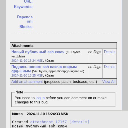
URL:
Keywords:
Depends
on:
Blocks:
Attachments
Новый публичный ssh ключ
no flags
Details
(101 bytes,
text/plain)
2024-11-10 16:24 MSK
,
k0tran
Подпись нового ssh ключа старым
no flags
Details
gpg-шным
(543 bytes, application/pgp-signature)
2024-11-10 16:25 MSK
,
k0tran
Add an attachment
(proposed patch, testcase, etc.)
View All
Note
You need to
log in
before you can comment on or make
changes to this bug.
k0tran
2024-11-10 16:24:33 MSK
Created 
attachment 17157
[details]
Новый публичный ssh ключ
