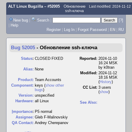
ALT Linux Bugzilla
– #52005
Обновление
Last modified: 2024-11-1
ssh-ключа
New bug
|
Search
|
[?]
|
Help
Register
|
Log In
|
Forgot Password
|
EN
|
RU
Bug 52005
-
Обновление ssh-ключа
Status
:
CLOSED FIXED
Reported:
2024-11-10
16:24 MSK
by
k0tran
Alias:
None
Modified:
2024-11-12
18:16 MSK
Product:
Team Accounts
(
History
)
Component:
keys (
show other
CC List:
3 users
bugs
)
(
show
)
Version:
unspecified
Hardware:
all Linux
See Also:
I
mportance
:
P5 normal
Assignee:
Gleb F-Malinovskiy
QA Contact:
Andrey Cherepanov