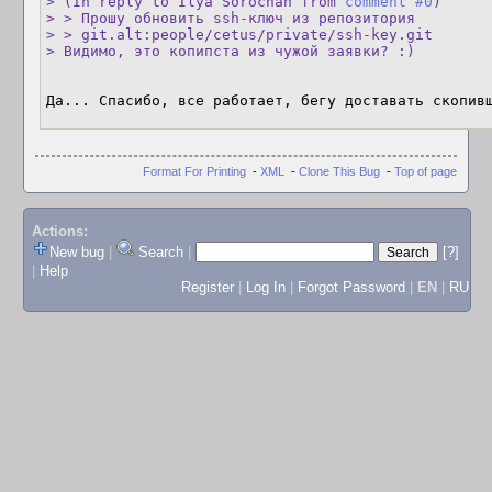
> (In reply to Ilya Sorochan from 
comment #0
)

> > Прошу обновить ssh-ключ из репозитория

> > git.alt:people/cetus/private/ssh-key.git

> Видимо, это копипста из чужой заявки? :)
Да... Спасибо, все работает, бегу доставать скопив
Format For Printing
-
XML
-
Clone This Bug
-
Top of page
Actions:
New bug
|
Search
|
[?]
|
Help
Register
|
Log In
|
Forgot Password
|
EN
|
RU