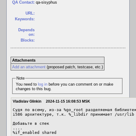
QA Contact:
qa-sisyphus
URL:
Keywords:
Depends
on:
Blocks:
Attachments
Add an attachment
(proposed patch, testcase, etc.)
Note
You need to
log in
before you can comment on or make
changes to this bug.
Vladislav Glinkin
2024-11-15 16:08:53 MSK
Судя по всему, из-за %go_root разделяемая библиотек
i586 архитектуре, т.к. %_libdir принимает /usr/lib

Добавьте в спек

....

%if_enabled shared
