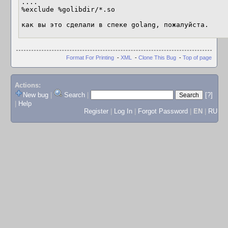
....

%exclude %golibdir/*.so

как вы это сделали в спеке golang, пожалуйста.
Format For Printing
-
XML
-
Clone This Bug
-
Top of page
Actions:
New bug
|
Search
|
[?]
|
Help
Register
|
Log In
|
Forgot Password
|
EN
|
RU