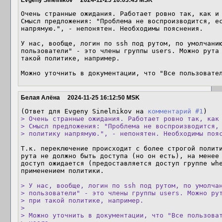
Evgeny Sinelnikov
2024-11-25 16:03:43 MSK
Очень странные ожидания. Работает ровно так, как и 
Смысл предложения: "Проблема не воспроизводится, ес
напрямую.", - непонятен. Необходимы пояснения.

У нас, вообще, логин по ssh под рутом, по умолчанию
пользователи" - это члены группы users. Можно рута 
такой политике, например.

Можно уточнить в документации, что "Все пользовате
Белая Алёна
2024-11-25 16:12:50 MSK
(Ответ для Evgeny Sinelnikov на 
комментарий #1
> Очень странные ожидания. Работает ровно так, как 
> Смысл предложения: "Проблема не воспроизводится, 
> политику напрямую.", - непонятен. Необходимы поя
Т.к. переключение происходит с более строгой полити
рута не должно быть доступа (но он есть), на менее 
доступ ожидается (предоставляется доступ группе whe
применением политики. 

> У нас, вообще, логин по ssh под рутом, по умолчан
> пользователи" - это члены группы users. Можно рут
> при такой политике, например.

> 

> Можно уточнить в документации, что "Все пользоват