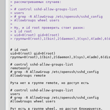
> рассматриваемых случаев:

> 

> # control sshd-allow-groups-list 

> users

> # grep -R AllowGroup /etc/openssh/sshd_config

> AllowGroups wheel users

> 

> Ну, и id root проверить стоит разок:

> $ id root

> uid=0(root) gid=0(root)

> группы=0(root),1(bin),2(daemon),3(sys),4(adm),6(
# id root

uid=0(root) gid=0(root) 
группы=0(root),1(bin),2(daemon),3(sys),4(adm),6(dis
# control sshd-allow-groups-list 

remoteonly

# grep -R AllowGroup /etc/openssh/sshd_config

AllowGroups remote

Рута нет в группе remote, но доступ есть

# control sshd-allow-groups-list 

users

# grep -R AllowGroup /etc/openssh/sshd_config

AllowGroups wheel users

Рут есть в группе wheel, но доступ блокируется. 
