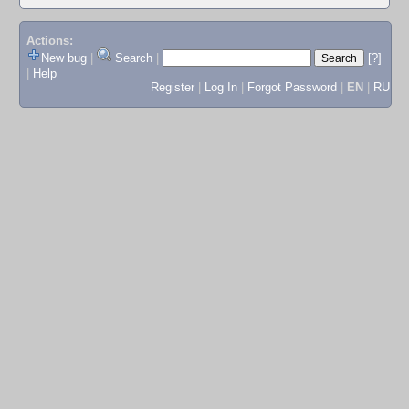
Actions:
New bug
|
Search
|
[?]
|
Help
Register
|
Log In
|
Forgot Password
|
EN
|
RU