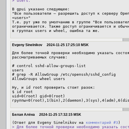
> users.
В gpui указано следующее:

"Все пользователи — разрешить доступ к серверу Open
«users»"

Т.е. рут уже по умолчанию в группе "Все пользовател
ограничивается. Также доступ ограничивается и обычн
в группах users и wheel, ошибка та же.
Evgeny Sinelnikov
2024-11-25 17:25:10 MSK
Для более точной проверки необходимо указать состоя
рассматриваемых случаев:

# control sshd-allow-groups-list 

users

# grep -R AllowGroup /etc/openssh/sshd_config

AllowGroups wheel users

Ну, и id root проверить стоит разок:

$ id root

uid=0(root) gid=0(root) 
группы=0(root),1(bin),2(daemon),3(sys),4(adm),6(di
Белая Алёна
2024-11-25 17:32:15 MSK
(Ответ для Evgeny Sinelnikov на 
комментарий #3
> Для более точной проверки необходимо указать сост