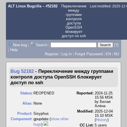
ALT Linux Bugzilla
– #52182
Переключение
Last modified: 2025-12
между
группами
контроля
доступа
OpenSSH
блокирует
доступ по ssh
New bug
|
Search
|
[?]
|
Help
Register
|
Log In
|
Forgot Password
|
EN
|
RU
Bug 52182
-
Переключение между группами
контроля доступа OpenSSH блокирует
доступ по ssh
Status
:
REOPENED
Reported:
2024-11-25
15:56 MSK
by
Белая
Alias:
None
Алёна
Modified:
2025-12-04
Product:
Sisyphus
15:10 MSK
Component:
gpupdate (
show other
(
History
)
bugs
)
CC List:
5 users