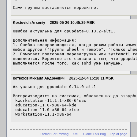
Сами группы выставляются корректно.
Kostevich Arseniy
2025-05-26 10:45:29 MSK
Ошибка актуальна для gpupdate-0.13.2-alt1.

Дополнительная информация:

1. Ошибка воспроизводится, когда режим работы измен
любой другой ("Группы wheel и remote", "Только whee
2. Помогает повторная перезагрузка или systemctl re
появляется. Вероятно это связано с тем, что gpupdat
выполняется после того, как sshd уже запущен.
Котюхов Михаил Андреевич
2025-12-04 15:10:11 MSK
Актуально для gpupdate-0.14.0-alt1

Воспроизводится на системах, обновленных до sisyphu
 kworkstation-11.1.1-x86-64кзь 

 education-11.0-x86-64-kde

 education-11.0-x86-64-xfce

 workstation-11.1-x86-64
Format For Printing
-
XML
-
Clone This Bug
-
Top of page