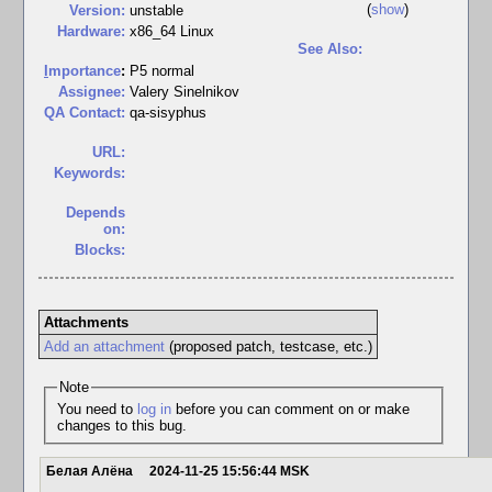
(
show
)
Version:
unstable
Hardware:
x86_64 Linux
See Also:
I
mportance
:
P5 normal
Assignee:
Valery Sinelnikov
QA Contact:
qa-sisyphus
URL:
Keywords:
Depends
on:
Blocks:
Attachments
Add an attachment
(proposed patch, testcase, etc.)
Note
You need to
log in
before you can comment on or make
changes to this bug.
Белая Алёна
2024-11-25 15:56:44 MSK