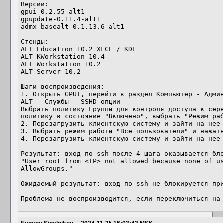
Версии:

gpui-0.2.55-alt1

gpupdate-0.11.4-alt1

admx-basealt-0.1.13.6-alt1

Стенды:

ALT Education 10.2 XFCE / KDE

ALT KWorkstation 10.4

ALT Workstation 10.2

ALT Server 10.2

Шаги воспроизведения:

1. Открыть GPUI, перейти в раздел Компьютер - Админ
ALT - Службы - SSHD опции

Выбрать политику Группы для контроля доступа к серв
политику в состояние "Включено", выбрать "Режим раб
2. Перезагрузить клиентскую систему и зайти на нее 
3. Выбрать режим работы "Все пользователи" и нажать
4. Перезагрузить клиентскую систему и зайти на нее 
Результат: вход по ssh после 4 шага оказывается бло
"User root from <IP> not allowed because none of us
AllowGroups."

Ожидаемый результат: вход по ssh не блокируется при
Проблема не воспроизводится, если переключиться на