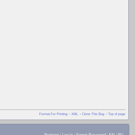
Format For Printing
-
XML
-
Clone This Bug
-
Top of page
Register
|
Log In
|
Forgot Password
|
EN
|
RU