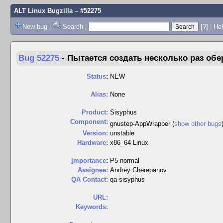
ALT Linux Bugzilla
– #52275
New bug
|
Search
|
[?]
|
Hel
Bug 52275
-
Пытается создать несколько раз об
Status
:
NEW
Alias:
None
Product:
Sisyphus
Component:
gnustep-AppWrapper (
show other bugs
Version:
unstable
Hardware:
x86_64 Linux
I
mportance
:
P5 normal
Assignee:
Andrey Cherepanov
QA Contact:
qa-sisyphus
URL:
Keywords: