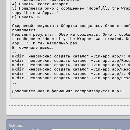
4) Нажать Create Wrapper

5) Появляется окно с сообщением "Hopefully the Wrap
copy the new App..."

6) Нажать OK

Ожидаемый результат: Обертка создалась. Окно с сооб
появляется

Реальный результат: Обертка создалась. Окно с сообщ
с сообщением "Hopefully the Wrapper was created. No
App...". И так несколько раз.

В терминале вывод:

...

mkdir: невозможно создать каталог «vim-app.app/»: Ф
mkdir: невозможно создать каталог «vim-app.app/Reso
mkdir: невозможно создать каталог «vim-app.app/»: Ф
mkdir: невозможно создать каталог «vim-app.app/Reso
mkdir: невозможно создать каталог «vim-app.app/»: Ф
mkdir: невозможно создать каталог «vim-app.app/Reso
...

Дополнительная информация: Воспроизводится в p10.
Actions: