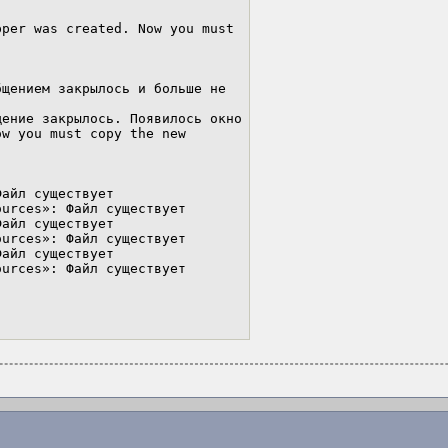
per was created. Now you must 
щением закрылось и больше не 
ение закрылось. Появилось окно 
w you must copy the new 
айл существует

urces»: Файл существует

айл существует

urces»: Файл существует

айл существует

urces»: Файл существует
