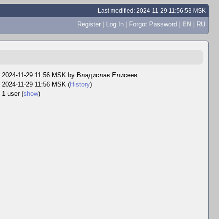
Last modified: 2024-11-29 11:56:53 MSK
Register
|
Log In
|
Forgot Password
|
EN
|
RU
2024-11-29 11:56 MSK by
Владислав Елисеев
2024-11-29 11:56 MSK (
History
)
1 user
(
show
)