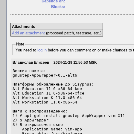
Depends on:
Blocks:
Attachments
Add an attachment
(proposed patch, testcase, etc.)
Note
You need to
log in
before you can comment on or make changes to t
Владислав Елисеев
2024-11-29 11:56:53 MSK
Версия пакета:

gnustep-AppWrapper-0.1-alt6

Платформы обновленные до Sisyphus:

Alt Education 11.0-x86-64-kde

Alt Education 11.0-x86-64-xfce

Alt Workstation K 11.0-x86-64

Alt Workstation 11.0-x86-64

Шаги к воспроизведению:

1) # apt-get install gnustep-AppWrapper vim-X11

2) $ AppWrapper

3) В открывшемся окне:

    Application Name: vim-app

    Executable: /usr/bin/evim
