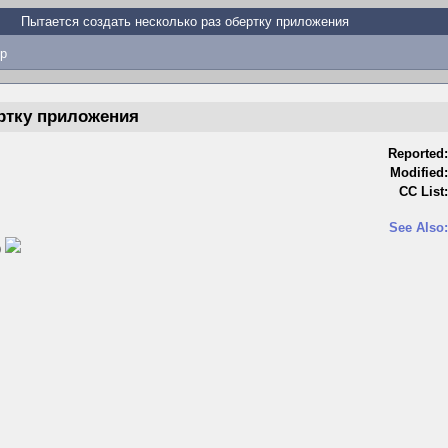
Пытается создать несколько раз обертку приложения
p
ертку приложения
Reported:
Modified:
CC List:
See Also:
)