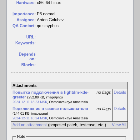
Hardware:
x86_64 Linux
I
mportance
:
P5 normal
Assignee:
Anton Golubev
QA Contact:
qa-sisyphus
URL:
Keywords:
Depends
on:
Blocks:
Attachments
Попытка подключения в lightdm-kde-
no flags
Details
greeter
(252.88 KB, image/png)
2024-12-11 18:23 MSK
,
Osmolovskaya Anastasia
Подключение в сеансе пользователя
no flags
Details
(144.01 KB, image/png)
2024-12-11 18:24 MSK
,
Osmolovskaya Anastasia
Add an attachment
(proposed patch, testcase, etc.)
View All
Note