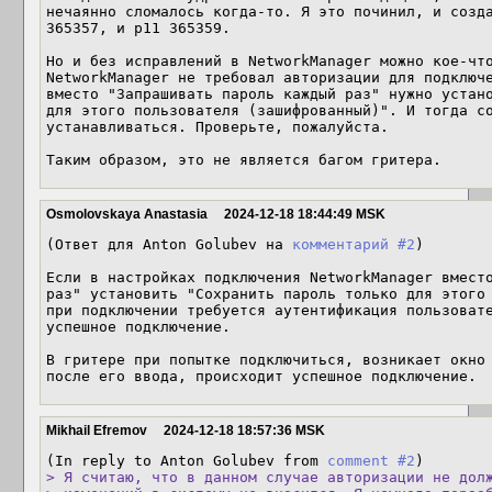
нечаянно сломалось когда-то. Я это починил, и созда
365357, и p11 365359.

Но и без исправлений в NetworkManager можно кое-что
NetworkManager не требовал авторизации для подключе
вместо "Запрашивать пароль каждый раз" нужно устано
для этого пользователя (зашифрованный)". И тогда со
устанавливаться. Проверьте, пожалуйста.

Таким образом, это не является багом гритера.
Osmolovskaya Anastasia
2024-12-18 18:44:49 MSK
(Ответ для Anton Golubev на 
комментарий #2
)

Если в настройках подключения NetworkManager вместо
раз" установить "Сохранить пароль только для этого 
при подключении требуется аутентификация пользовате
успешное подключение. 

В гритере при попытке подключиться, возникает окно 
после его ввода, происходит успешное подключение.
Mikhail Efremov
2024-12-18 18:57:36 MSK
(In reply to Anton Golubev from 
comment #2
> Я считаю, что в данном случае авторизации не долж