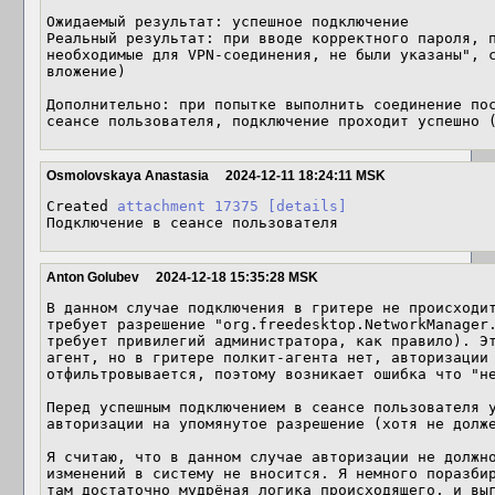
Ожидаемый результат: успешное подключение 

Реальный результат: при вводе корректного пароля, п
необходимые для VPN-соединения, не были указаны", с
вложение)

Дополнительно: при попытке выполнить соединение пос
сеансе пользователя, подключение проходит успешно 
Osmolovskaya Anastasia
2024-12-11 18:24:11 MSK
Created 
attachment 17375
[details]
Подключение в сеансе пользователя
Anton Golubev
2024-12-18 15:35:28 MSK
В данном случае подключения в гритере не происходит
требует разрешение "org.freedesktop.NetworkManager.
требует привилегий администратора, как правило). Э
агент, но в гритере полкит-агента нет, авторизации 
отфильтровывается, поэтому возникает ошибка что "не
Перед успешным подключением в сеансе пользователя у
авторизации на упомянутое разрешение (хотя не долже
Я считаю, что в данном случае авторизации не должно
изменений в систему не вносится. Я немного поразбир
там достаточно мудрёная логика происходящего, и выг