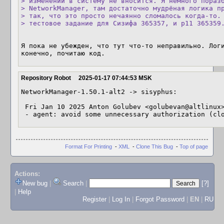
> изменений в систему не вносится. Я немного поразб
> NetworkManager, там достаточно мудрёная логика пр
> так, что это просто нечаянно сломалось когда-то. 
> тестовое задание для Сизифа 365357, и p11 365359
Я пока не убежден, что тут что-то неправильно. Логи
конечно, почитаю код.
Repository Robot
2025-01-17 07:44:53 MSK
NetworkManager-1.50.1-alt2 -> sisyphus:

 Fri Jan 10 2025 Anton Golubev <golubevan@altlinux> 1.50.1-alt2

 - agent: avoid some unnecessary authorization (cl
Format For Printing
-
XML
-
Clone This Bug
-
Top of page
Actions:
New bug
|
Search
|
[?]
|
Help
Register
|
Log In
|
Forgot Password
|
EN
|
RU