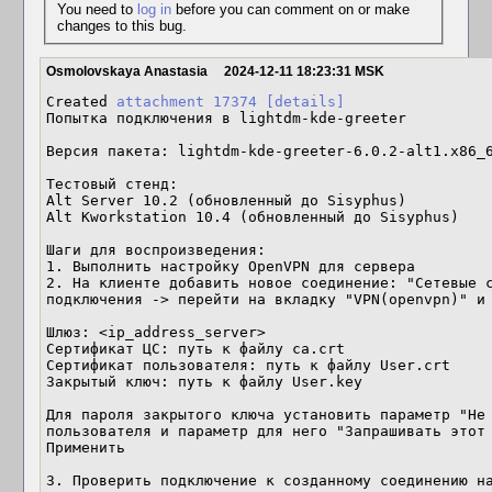
You need to
log in
before you can comment on or make
changes to this bug.
Osmolovskaya Anastasia
2024-12-11 18:23:31 MSK
Created 
attachment 17374
[details]
Попытка подключения в lightdm-kde-greeter

Версия пакета: lightdm-kde-greeter-6.0.2-alt1.x86_6
Тестовый стенд: 

Alt Server 10.2 (обновленный до Sisyphus)

Alt Kworkstation 10.4 (обновленный до Sisyphus)

Шаги для воспроизведения: 

1. Выполнить настройку OpenVPN для сервера

2. На клиенте добавить новое соединение: "Сетевые с
подключения -> перейти на вкладку "VPN(openvpn)" и 
Шлюз: <ip_address_server>

Сертификат ЦС: путь к файлу ca.crt

Сертификат пользователя: путь к файлу User.crt

Закрытый ключ: путь к файлу User.key

Для пароля закрытого ключа установить параметр "Не 
пользователя и параметр для него "Запрашивать этот 
Применить

3. Проверить подключение к созданному соединению на