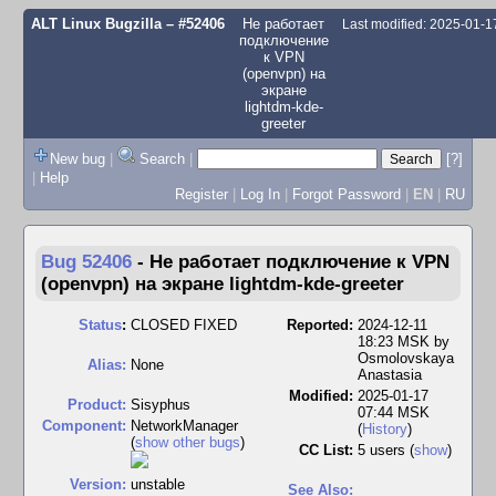
ALT Linux Bugzilla
– #52406
Не работает
Last modified: 2025-01-
подключение
к VPN
(openvpn) на
экране
lightdm-kde-
greeter
New bug
|
Search
|
[?]
|
Help
Register
|
Log In
|
Forgot Password
|
EN
|
RU
Bug 52406
-
Не работает подключение к VPN
(openvpn) на экране lightdm-kde-greeter
Status
:
CLOSED FIXED
Reported:
2024-12-11
18:23 MSK by
Osmolovskaya
Alias:
None
Anastasia
Modified:
2025-01-17
Product:
Sisyphus
07:44 MSK
Component:
NetworkManager
(
History
)
(
show other bugs
)
CC List:
5 users
(
show
)
Version:
unstable
See Also: