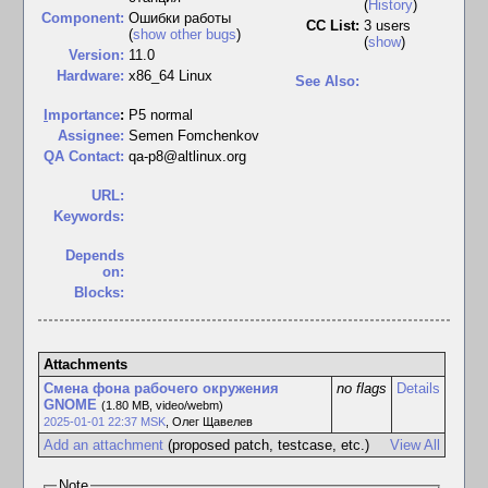
(
History
)
Component:
Ошибки работы
CC List:
3 users
(
show other bugs
)
(
show
)
Version:
11.0
Hardware:
x86_64 Linux
See Also:
I
mportance
:
P5 normal
Assignee:
Semen Fomchenkov
QA Contact:
qa-p8@altlinux.org
URL:
Keywords:
Depends
on:
Blocks:
Attachments
Смена фона рабочего окружения
no flags
Details
GNOME
(1.80 MB, video/webm)
2025-01-01 22:37 MSK
,
Олег Щавелев
Add an attachment
(proposed patch, testcase, etc.)
View All
Note