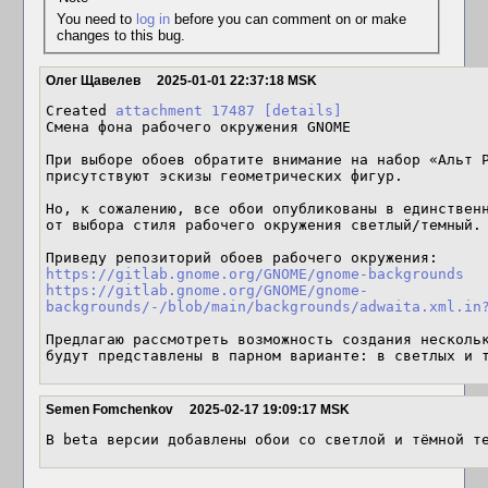
You need to
log in
before you can comment on or make
changes to this bug.
Олег Щавелев
2025-01-01 22:37:18 MSK
Created 
attachment 17487
[details]
Смена фона рабочего окружения GNOME

При выборе обоев обратите внимание на набор «Альт Р
присутствуют эскизы геометрических фигур.

Но, к сожалению, все обои опубликованы в единственн
от выбора стиля рабочего окружения светлый/темный.

https://gitlab.gnome.org/GNOME/gnome-backgrounds
https://gitlab.gnome.org/GNOME/gnome-
backgrounds/-/blob/main/backgrounds/adwaita.xml.in
Предлагаю рассмотреть возможность создания нескольк
будут представлены в парном варианте: в светлых и 
Semen Fomchenkov
2025-02-17 19:09:17 MSK
В beta версии добавлены обои со светлой и тёмной т