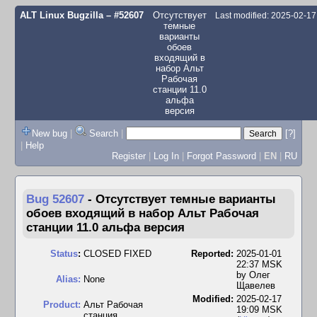
ALT Linux Bugzilla
– #52607
Отсутствует
Last modified: 2025-02-1
темные
варианты
обоев
входящий в
набор Альт
Рабочая
станции 11.0
альфа
версия
New bug
|
Search
|
[?]
|
Help
Register
|
Log In
|
Forgot Password
|
EN
|
RU
Bug 52607
-
Отсутствует темные варианты
обоев входящий в набор Альт Рабочая
станции 11.0 альфа версия
Status
:
CLOSED FIXED
Reported:
2025-01-01
22:37 MSK
by
Олег
Alias:
None
Щавелев
Modified:
2025-02-17
Product:
Альт Рабочая
19:09 MSK
станция