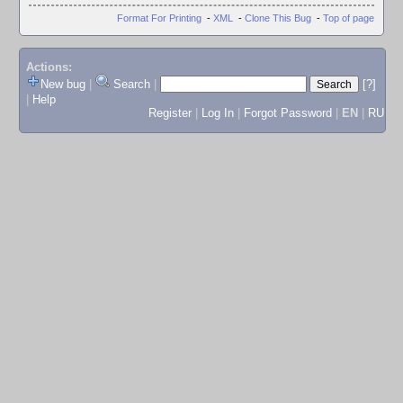
Format For Printing
-
XML
-
Clone This Bug
-
Top of page
Actions:
New bug
|
Search
|
[?]
|
Help
Register
|
Log In
|
Forgot Password
|
EN
|
RU