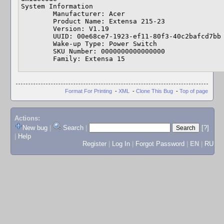
System Information

	Manufacturer: Acer

	Product Name: Extensa 215-23

	Version: V1.19

	UUID: 00e68ce7-1923-ef11-80f3-40c2bafcd7bb

	Wake-up Type: Power Switch

	SKU Number: 0000000000000000

	Family: Extensa 15
Format For Printing
-
XML
-
Clone This Bug
-
Top of page
Actions:
New bug
|
Search
|
[?]
|
Help
Register
|
Log In
|
Forgot Password
|
EN
|
RU