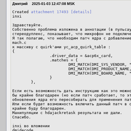
Дмитрий
2025-01-03 12:47:08 MSK
Created 
attachment 17493
[details]
inxi

Здравствуйте.

Собственно проблема изложена в аннотации (в пульсау
стереодуплекс, показывает, что микрофон не подключе
Я так полагаю, что необходим патч ядра с добавлени
mach.c

к массиву с quirk'ами yc_acp_quirk_table :

{

                .driver_data = &acp6x_card,

                .matches = {

                        DMI_MATCH(DMI_SYS_VENDOR, "Acer"),

                        DMI_MATCH(DMI_PRODUCT_NAME, "Extensa 215-23"),

                        DMI_MATCH(DMI_BOARD_NAME, "HerbagEX_MDU"),

                }

        },

Если есть возможность дать инструкцию как это можно
бы крайне благодарен (но если патч сработает, то эт
обновления ядра его пересобирать для применения пат
Или если будет возможность включить данный патч в с
крайне буду благодарен.

Манипуляции с hdajackretask результата не дали.

Спасибо.

inxi во вложении

dmidecode
