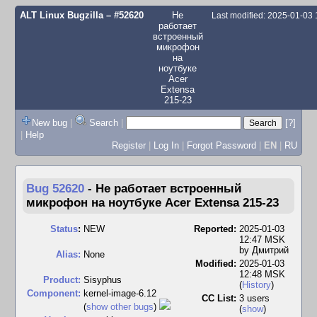
ALT Linux Bugzilla
– #52620
Не
Last modified: 2025-01-03
работает
встроенный
микрофон
на
ноутбуке
Acer
Extensa
215-23
New bug
|
Search
|
[?]
|
Help
Register
|
Log In
|
Forgot Password
|
EN
|
RU
Bug 52620
-
Не работает встроенный
микрофон на ноутбуке Acer Extensa 215-23
Status
:
NEW
Reported:
2025-01-03
12:47 MSK
by
Дмитрий
Alias:
None
Modified:
2025-01-03
12:48 MSK
Product:
Sisyphus
(
History
)
Component:
kernel-image-6.12
CC List:
3 users
(
show other bugs
)
(
show
)