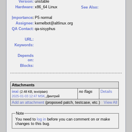
Version:
unstable
Hardware:
x86_64 Linux
See Also:
I
mportance
:
P5 normal
Assignee:
kernelbot@altlinux.org
QA Contact:
qa-sisyphus
URL:
Keywords:
Depends
on:
Blocks:
Attachments
inxi
no flags
Details
(2.48 KB, text/plain)
2025-01-03 12:47 MSK
,
Дмитрий
Add an attachment
(proposed patch, testcase, etc.)
View All
Note
You need to
log in
before you can comment on or make
changes to this bug.